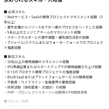
■ 必須スキル

・Webサービス・SaaSの開発プロジェクトマネジメント経験（3
年以上）

・要件定義からリリースまでの一連のプロセスをリードした経験

・5名以上のエンジニアチームのマネジメント経験

・ステークホルダーとの要件調整・優先順位決定の経験

・アジャイル/スクラムまたはウォーターフォールでのプロジェク
ト推進経験
■ 歓迎スキル

・10名以上の開発組織のマネジメント経験

・IPO準備企業またはスタートアップでの開発組織立ち上げ経験

・0→1のプロダクト開発プロジェクトの推進経験

・BtoB SaaSまたはプラットフォームサービスの開発経験

・不動産・ライフライン・金融業界の業務知識

・採用活動（技術面接・JD設計）の経験

・PMP・プロジェクトマネージャ試験等のPM関連資格
■ 求める人物像

・「調整」ではなく「決定」に時間を使いたい方
