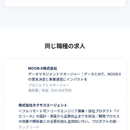
同じ職種の求人
MOON-X株式会社
データマネジメントマネージャー｜データとAIで、MOON-X
の意思決定と事業運営にインパクトを
プロジェクトマネージャー
東京都
年収 :
650
-
900
万円
株式会社ネクサスエージェント
＜フルリモート可＞リードエンジニア募集！自社プロダクト『イ
エリーチ』の設計・実装から品質向上までを担当／開発プロセス
の改善や関係者との合意形成も主体的に行い、プロダクトの成長
を牽引します
テックリード