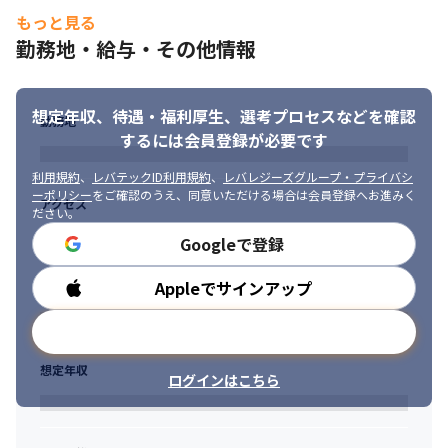
・組織のあり方そのものを定義することに興味がある方

もっと見る
・AIを開発プロセスに組み込むことに前向きな方

勤務地・給与・その他情報
・少人数チームでスピード感を持って推進できる方
想定年収、待遇・福利厚生、
選考プロセスなどを確認
勤務地
するには会員登録が必要です
利用規約
、
レバテックID利用規約
、
レバレジーズグループ・プライバシ
ーポリシー
をご確認のうえ、同意いただける場合は会員登録へお進みく
アクセス
ださい。
Googleで登録
Appleでサインアップ
勤務時間
メールアドレスで登録
想定年収
ログインはこちら