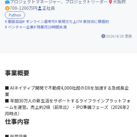
プロジェクトマネージャー、プロジェクトリーダー
大阪府
700-1200万円
正社員
Python
服装自由
オンライン選考可
新規立ち上げ
新技術に積極的
ベンチャー企業
残業月20時間未満
2026/4/28
更新
事業概要
■ AIネイティブ開発で不動産4,000社超のDXを加速する急成長企
業

■ 年間30万人の新生活をサポートするライフラインプラットフォ
ームを運営。売上約2倍（前年比）・IPO準備フェーズ（2026年2
月時点）
仕事内容
■ 採用背景
