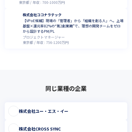
東京都
年収 :
700
-
1000
万円
株式会社ココナラテック
【VPoE候補】現場の「管理者」から「組織を創る人」へ。上場
基盤×還元率82%の“第2創業期”で、理想の開発チームをゼロ
から設計するPM/PL
プロジェクトマネージャー
東京都
年収 :
756
-
1200
万円
同じ業種の企業
株式会社ユー・エス・イー
株式会社CROSS SYNC