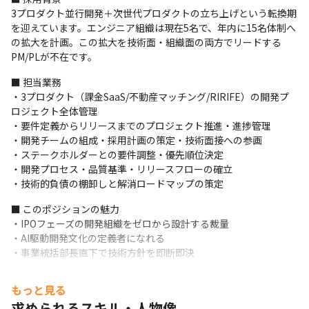
3プロダクト並行開発＋次世代プロダクトの立ち上げという転換期
を迎えています。エンジニア組織は現在5名で、年内に15名体制へ
の拡大を計画。この拡大を技術面・組織面の両方でリードする
PM/PLが不在です。
■ 担当業務

・3プロダクト（課金SaaS/不動産マッチング/RIRIFE）の開発プ
ロジェクト全体管理

・要件定義からリリースまでのプロジェクト推進・進捗管理

・開発チームの組成・採用計画の策定・技術面接への参画

・ステークホルダーとの要件調整・優先順位決定

・開発プロセス・品質基準・リリースフローの確立

・技術的負債の棚卸しと解消ロードマップの策定
■ このポジションの魅力

・IPOフェーズの開発組織をゼロから設計する裁量

・AI駆動開発文化の定義者になれる

・事業統括部長直下で技術方針を即断即決
＜開発について＞

もっと見る
・チーム：エンジニア5名（年内に15名体制へ）

求められるスキル・人物像
・コミュニケーション：Slack, Notion, Backlog