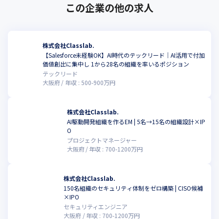
この企業の他の求人
株式会社Classlab.⁠
【Salesforce未経験OK】AI時代のテックリード｜AI活用で付加
価値創出に集中し 1から28名の組織を率いるポジション
テックリード
大阪府
年収 :
500
-
900
万円
株式会社Classlab.⁠
AI駆動開発組織を作るEM | 5名→15名の組織設計×IP
O
プロジェクトマネージャー
大阪府
年収 :
700
-
1200
万円
株式会社Classlab.⁠
150名組織のセキュリティ体制をゼロ構築 | CISO候補
×IPO
セキュリティエンジニア
大阪府
年収 :
700
-
1200
万円