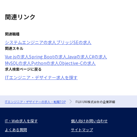
関連リンク
関連職種
システムエンジニア
の求人
ブリッジSE
の求人
関連スキル
Vue.js
の求人
Spring Boot
の求人
Java
の求人
C#
の求人
MySQL
の求人
Python
の求人
Objective-C
の求人
求人検索ページに戻る
ITエンジニア・デザイナー求人を探す
ITエンジニア・デザイナーの求人・転職TOP
FUJI UNI株式会社の企業詳細
IT・Web求人を探す
個人向けお問い合わせ
よくある質問
サイトマップ