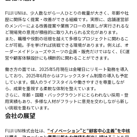
FUJI UNIは、少人数ながら一人ひとりの裁量が大きく、年齢や社
歴に関係なく提案・改善ができる組織です。実際に、店舗運営部
のメンバーによる改善提案や業務フローの見直しが実行されるな
ど現場発の意見が積極的に取り入れられる文化があります。

また、職種や役割の垣根を越えて多様なプロジェクトに関わるこ
とが可能。手を挙げれば挑戦できる環境があります。例えば、オ
ーダーメイドシューズやスーツの企画・販売だけではなく、EC運
営や顧客体験設計にも横断的に関わることができます。
働き方の面では、2025年5月現在は金曜日にリモート勤務を導入
しており、2025年6月からはフレックスタイム制度の導入も予定
しています。個人のライフスタイルや働きやすさを尊重しなが
ら、成果を重視する柔軟な体制を整えています。

さらに、年齢・国籍・バックグラウンドにとらわれない採用・登
用実績もあり、多様な人材がフラットに意見を交わしながら新し
い挑戦を重ねています。
会社の展望
FUJI UNI株式会社は、
“イノベーション”と“顧客中心主義”を中核
に据え、ファッション業界に新たな価値を創出し続ける
ことを目