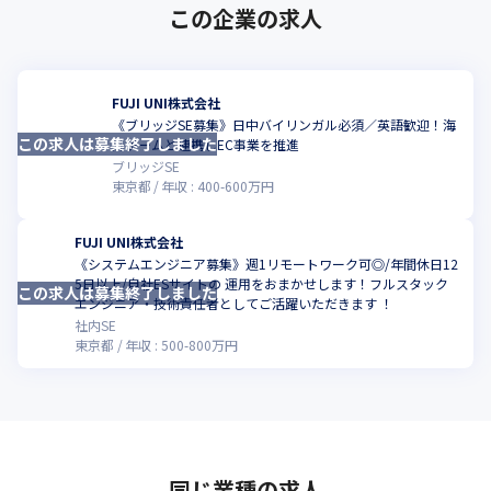
この企業の求人
FUJI UNI株式会社
《ブリッジSE募集》日中バイリンガル必須／英語歓迎！海
この求人は募集終了しました
外チームと連携しEC事業を推進
ブリッジSE
東京都
年収 :
400
-
600
万円
FUJI UNI株式会社
《システムエンジニア募集》週1リモートワーク可◎/年間休日12
5日以上/自社ESサイトの 運用をおまかせします！フルスタック
この求人は募集終了しました
エンジニア・技術責任者としてご活躍いただきます ！
社内SE
東京都
年収 :
500
-
800
万円
同じ業種の求人