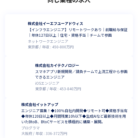
株式会社イーエフユーアドウィス
【インフラエンジニア】リモートワークあり｜前職給与保証
｜年休127日以上｜住宅・資格手当｜チームで参画
ネットワークエンジニア
東京都
年収 :
450
-
800
万円
株式会社カイテクノロジー
スマホアプリ新規開発／請負チームで上流工程から参画
できるエンジニア
iOSエンジニア
東京都
年収 :
453
-
840
万円
株式会社イットアップ
エンジニア募集！◆100％自社内開発◆リモート可◆資格手当有
◆年休120日以上◆月間残業10h以下◆生成AIなど最新技術を用
いたBtoB、BtoCサービスを積極的に構築・展開。
プログラマ
大阪府
年収 :
336
-
372
万円