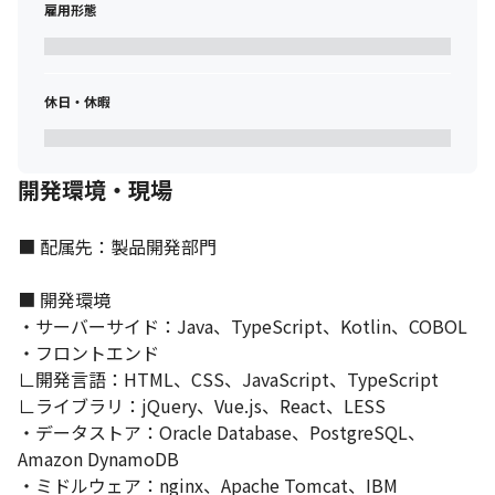
た形に変えて行く必要があり、今まさに重点的に取り組んでいま
雇用形態
す。
・ 人事データプラットフォームを活かした新しい価値の創出

クラウドに当社の顧客基盤を移行することで、どこも持ちえない
休日・休暇
巨大な人事領域のデータプラットフォームを有することになりま
す。

そこに他社SaaS製品との連携も加え、よりダイナミックな価値を
世の中に提供することを目指しています。
開発環境・現場
このような変革をともに実行し、『COMPANY』の新たな価値を創
■ 配属先：製品開発部門

出するエンジニアを募集します。
＜募集背景＞

■ 開発環境

人事・給与業務ERPシェアトップクラスの自社製品『COMPANY』
・サーバーサイド：Java、TypeScript、Kotlin、COBOL

は、国内大手法人（従業員数3,000名以上）の約3社に1社（約
・フロントエンド

1,200社以上）が利用、人事管理では510万のデータを管理してお
∟開発言語：HTML、CSS、JavaScript、TypeScript

り、各社における毎月の人事業務に必要なデータ（※）。そのた
∟ライブラリ：jQuery、Vue.js、React、LESS

め、止めてはならない基幹システムです。

人事・給与業務のシステムは、設定の組み合わせや動作パターン
・データストア：Oracle Database、PostgreSQL、
が多岐にわたるので品質を維持する難易度が高く、品質に問題が
Amazon DynamoDB

あった場合の問い合わせや検査すべき対象の数も多いため、品質
・ミドルウェア：nginx、Apache Tomcat、IBM 