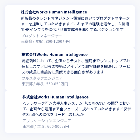
の契約ライセンス数合計
株式会社Works Human Intelligence
新製品のタレントマネジメント領域においてプロダクトマネージ
ャーを担当していただきます／これまでの経験を活かし、AI技術
でHRインフラを進化させ事業成長を牽引するポジションです
プロダクトマネージャー
東京都
年収 :
800
-
1200
万円
株式会社Works Human Intelligence
認証領域において、企画からテスト、運用までワンストップでお
任せします／自らの技術とアイデアで顧客課題を解決し、サービ
スの成長に直接的に貢献できる面白さがあります
フルスタックエンジニア
東京都
年収 :
550
-
850
万円
株式会社Works Human Intelligence
＜テレワーク可＞大手人事システム『COMPANY』の開発におい
て、企画から運用まで全フェーズに携わっていただきます／次世
代SaaSへの進化をリードしませんか
アプリケーションエンジニア
東京都
年収 :
600
-
800
万円