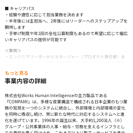
・OS：Windows

■ キャリアパス

・キーボード：JIS/US（選択可）

・経験や適性に応じて担当業務を決めます

・半年後には主担当へ、2年後にはリーダーへのステップアップを
期待します

■ チーム詳細（2025年12月時点）

・手挙げ制度や年1回の全社公募制度もあるので希望に応じて幅広
・製品開発部門：587名

いキャリアパスの提供が可能です
∟配属先は4～5名のチームにアサインいただきます

・中途社員⽐率は2～3割程度

＜事例＞

・男性78％、⼥性22％

・エンジニアリーダーからマネージャー（プロダクト責任者）ま
たはスペシャリスト（年齢での評価は行っていないので入社後数
・平均年齢33歳（マネージャークラス平均38歳）

年でリーダーから5年を目安にマネージャーを目指せる環境です）

・チームワークと雰囲気

もっと見る
・プロダクト開発、テックリード、SREなど他職種への異動

∟安定した開発プロセスを実現するため、基本的にはチー
事業内容の詳細
・導入コンサル、採用人事などエンジニア以外の組織へ異動
ムで活動します

∟定期的に目標を設定、デイリーのミーティングで相談を
株式会社Works Human Intelligenceの主力製品である
し、協力して開発や運用の課題に取り組みます

『COMPANY』は、多様な産業構造で構成される日本企業のもつ業
∟チームで日常的に雑談や上司との1対1のミーティング
務の知見を一つのシステムに統合し、外部環境と内部環境の変化
を実施するなど何でも話しやすい関係を維持できるように
を同時に吸収し続け、常に新たな時代に対応するシステムへと進
しています

化を遂げています。1996年の誕生以来、大手約1,200法人（※）
グループ・公共事業体の人事・給与・労務を支えるインフラとし
ての責任を重く受け止め、これまで以上に製品・サービスを進化