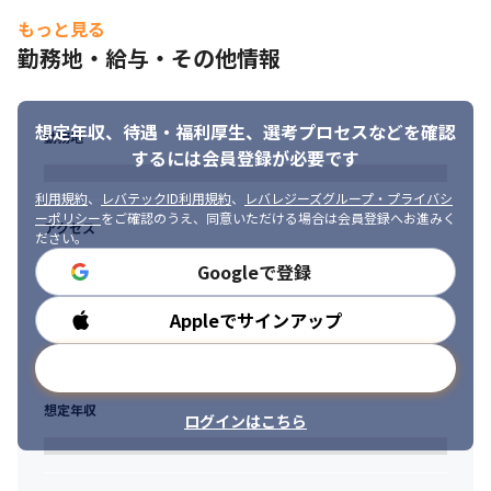
＜採用背景＞

・IT検証技術者認定試験（IVEC）資格保持

労働人口が減少していくなかで、テクノロジーを活用した戦略人
もっと見る
・プロジェクトリーダーの経験（リーダー候補）
事がますます重要になっており、昨今“HRテック”業界自体が非常
勤務地・給与・その他情報
に成長しています。

■ 求める人物像

数あるHRテック企業の中でリーディングカンパニーである当社
・各種技術に対する学習意欲がある方

は、以下のようなことをこれから達成しなければいけないと考え
・今ないものを生み出すことにモチベーションを持って取り組め
想定年収、待遇・福利厚生、
選考プロセスなどを確認
ています。
勤務地
る方

するには会員登録が必要です
・チームワークを重視して関係者とコミュニケーションが取れる
・HR領域における製品ラインナップ拡充

方

利用規約
、
レバテックID利用規約
、
レバレジーズグループ・プライバシ
『COMPANY』は約1,200法人グループのお客さまに利用いただい
・問題を根本的に解決することにこだわりを持って取り組める方

ーポリシー
をご確認のうえ、同意いただける場合は会員登録へお進みく
ている（※）とはいえ、多くのお客さまは給与計算・勤怠管理の
アクセス
・安易に現状を受け入れず、常にあるべき理想の姿を求める探究
ださい。
利用にとどまっており、タレントマネジメントなどまだまだお客
心を持っている方

Googleで登録
さまに求められている中で、その期待に応えられていない領域は
・常に自身が成長しようとする向上心を持っている方

たくさんあります。世の中の“はたらくを楽しく”を実現するため
・自身が納得したことであれば、責任をもって遂行できる方

に、まだまだ作りたいものがあります。
Appleでサインアップ
勤務時間
・周りを巻き込み、イニシアティブをとって主体的に行動できる
方

・ SaaSへの転換

メールアドレスで登録
・人の役に立つ、課題の解決をしたいという思いのある方

『COMPANY』は10年以上利用のお客さまが約600法人グループと
・常に新しい技術や手法にアンテナを張り、良いものがあれば取
いうことで多くのお客さまに長く利用いただいていますが、当時
想定年収
り入れ活用する姿勢のある方
ログインはこちら
のオンプレミス版をいまだに利用いただいているのが実情です。

SaaS版の最新バージョンに移行していただくとともに、私たちの
開発体制も旧来のオンプレミス版を前提とした形からSaaSに適し