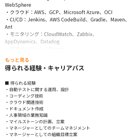
の重要性はますます高まっており、加えて、上場大手法人を対象に
WebSphere

した人的資本情報開示の義務化への対応など新規開発などが既存
・クラウド：AWS、GCP、Microsoft Azure、OCI

機能の品質維持と並行して行われるため、品質維持体制の強化が
・CI/CD：Jenkins、AWS CodeBuild、Gradle、Maven、
求められています。

Ant

募集ポジションでは、安定的な動作品質と迅速な機能提供を実現
するために、外部・内部品質の向上に取り組み、その実現は手動
・モニタリング：CloudWatch、Zabbix、
でのテスト運用では難しく、全社的にテストの自動化に取り組ん
AppDynamics、Datadog

でいます。大規模なSaaSシステム『COMPANY』の安定稼働実現
・デザインツール：Figma

に向けて、改善に取り組んでいただきます。
・ソースコード管理：GitHub、AWS CodeCommit、
もっと見る
GitLab、Subversion

※2025年12月時点
得られる経験・キャリアパス
・タスク管理：GitHub issues、GitLab issues、
Redmine、Trac

■ 得られる経験

・開発ツール：Visual Studio Code、Eclipse

・自動テストに関する運用、設計

・コミュニケーション：Slack、Google Workspace

・コーディング技術

・クラウド関連技術

＜貸与PC：22年にハイスペックPCへの切り替えを実施済
・ドキュメント作成

み＞

・人事領域の業務知識

・CPU：最新第12世代 Intel Core i7

・マイルストーンの計画、立案

・マネージャーとしてのチームマネジメント

・メモリ：32G

・マネージャーとしての組織目標立案
・SSD：1TB
