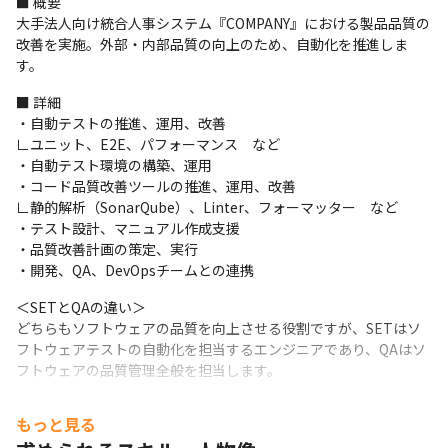
■ 概要

大手法人向け統合人事システム『COMPANY』における製品品質の
改善を実施。外部・内部品質の向上のため、自動化を推進しま
す。
■ 詳細

・自動テストの推進、運用、改善

∟ユニット、E2E、パフォーマンス　など

・自動テスト環境の構築、運用

・コード品質改善ツールの推進、運用、改善

∟静的解析（SonarQube）、Linter、フォーマッター　など

・テスト設計、マニュアル作成支援

・品質改善計画の策定、実行

・開発、QA、DevOpsチームとの連携
＜SETとQAの違い＞

どちらもソフトウェアの品質を向上させる役割ですが、SETはソ
フトウェアテストの自動化を担当するエンジニアであり、QAはソ
フトウェアの品質管理全般を担当します。
＜入社後のフォロー体制＞

もっと見る
・1カ月程度の教育（インプット）期間の後、1～3カ月のOJTでの