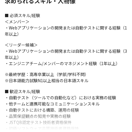
求められるスキル・人物像
軽微な修正や開発を行い、3～6カ月程度で一人立ちしていただき
ます

・運用マニュアルや業務Wiki、先輩などの有識者へ気軽に聞ける
■ 必須スキル/経験

環境が整っているので経験が浅い方でも安心して業務を遂行でき
＜メンバー＞

ます

・Webアプリケーションの開発または自動テストに関する経験（1
・入社直後は経験豊富なメンターの指導を受けながら開発/運用に
年以上）
従事いただき、徐々に企画/設計など裁量の大きい仕事へとチャレ
ンジしていただくことが可能です
＜リーダー候補＞

・Webアプリケーションの開発または自動テストに関する経験（3
（変更の範囲）入社後は本職種に従事。その後、本人の適性など
年以上）

により当社業務全般に変更の可能性があります
・エンジニアチーム/メンバーのマネジメント経験（1年以上）
■ この仕事の面白み、魅力

※最終学歴：高専卒業以上（学部/学科不問）

・ソフトウェアテストにおける自動化ツールの開発/運用、テスト
※日本語能力試験N1以上相当の日本語スキル
ケースの作成/実行、テスト結果の分析/評価などの業務を実施しま
す

■ 歓迎スキル/経験

・機能開発やQA、CICDチームと連携をとり、ソフトウェアの品質
・自動テスト（ツールでの自動化など）における実務の経験

向上に貢献できます

・他チームと連携可能なコミュニケーションスキル

・迅速な開発にはテストの自動化が不可欠であり、品質の維持や
・自動テストにおける構築、運用の経験

向上のため最新の技術を取り入れており、活用することでスキル
・品質保証観点の知見や実務の経験

アップできます
・JSTQB認定テスト技術者資格保持

・初級ソフトウェア品質技術者資格保持
