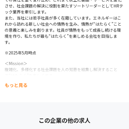
■ 現場・社員の雰囲気

させ、社会課題の解決に役割を果たすソートリーダーとしてHRテ
＜柔軟な働き方が実現可能＞

ック業界を牽引します。

・フレックスタイム制度の活用事例：子が2人いる男性社
また、当社には若手社員が多く在籍しています。エネルギーはこ
員は昼休憩（11:30～13:30）と育児タイム（18:00～
れから訪れる新しい社会への情熱を生み、情熱が“はたらく”こと
21:00）以外で業務をしており、仕事と家庭を両立できる
の意義と楽しみを創ります。社員が情熱をもって成長し続ける環
ようなタイムスケジューリングをしています

境を作り、私たちが最も“はたらく”を楽しめる会社を目指しま
す。
・ワーケーション制度の活用事例：年間3カ月は日本国内
であれば、どちらからでも勤務可能な制度があるので実際
※2025年5月時点
に石垣島から業務を行っている社員もいます

＜Mission＞

複雑化、多様化する社会課題を人の知恵を結集し解決すること
＜リモート環境下のコミュニケーション＞

で“はたらく”を楽しくする
・バーチャルオフィス（oVice）

・チームごとのデイリーミーティング

もっと見る
＜『COMPANY』の実績＞

・チームリーダー1on1

・国内大手企業（※1）の3社に1社が『COMPANY』製品を利用

・リモティー（他部署とコミュニケーションが取れるリモ
・契約継続率98%（※2）

・管理する人事データ数約540万人（※3）
ートお茶会）

・誰でも参加可能な勉強会（常時30以上のコミュニティ
※1　従業員数3,000人以上

があり自由に参加可能）
この企業の他の求人
※2　2024年度　金額ベース

※3　2024年12月末時点の契約法人における『COMPANY 人事』