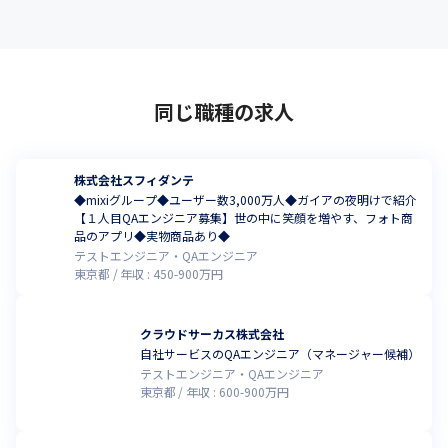
同じ職種の求人
株式会社スフィダンテ
◆mixiグループ◆ユーザー数3,000万人◆ガイアの夜明けで紹介
【１人目QAエンジニア募集】世の中に笑顔を増やす、フォト商
品のアプリ◆実物商品あり◆
テストエンジニア・QAエンジニア
東京都
年収 :
450
-
900
万円
クラウドサーカス株式会社
自社サービスのQAエンジニア（マネージャー候補）
テストエンジニア・QAエンジニア
東京都
年収 :
600
-
900
万円