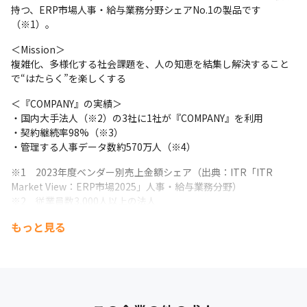
持つ、ERP市場人事・給与業務分野シェアNo.1の製品です
・一つのチームが企画からリリース、その後の運用といっ
（※1）。
たプロダクトに関する幅広い責任や権限を有することで、
チームの自律性を高め、主体的にプロダクトに携われる環
＜Mission＞

境を作っています

複雑化、多様化する社会課題を、人の知恵を結集し解決すること
で“はたらく”を楽しくする
■ 現場・社員の雰囲気

＜『COMPANY』の実績＞

・ほとんどの社員が出社や退社の時間を柔軟に調整できる
・国内大手法人（※2）の3社に1社が『COMPANY』を利用

フレックスタイム制で勤務しており、ライフイベントやラ
・契約継続率98%（※3）

イフスタイルに合わせた働き方が可能です

・管理する人事データ数約570万人（※4）
・在宅勤務とサテライトオフィス勤務を総称して“テレワ
※1　2023年度ベンダー別売上金額シェア（出典：ITR「ITR 
ーク”と規定し、社員が自由度の高い勤務場所を選択する
Market View：ERP市場2025」人事・給与業務分野）

ことが可能です

※2　従業員数3,000人以上の法人

・所定のエリア内であれば、仕事内容に合わせて出社や在
※3　2025年度　金額ベース

宅、サテライトオフィスを組み合わせて最も生産性の高い
もっと見る
※4　2025年12月末時点の『COMPANY人事』の契約ライセンス数
勤務方法を選択できます

合計
・所定期間であれば、事業所までの距離や通勤所要時間を
問わない勤務方法も導入し、育児や介護、キャリア開発、
社外活動などを両立しながら勤務を続けることが可能です
