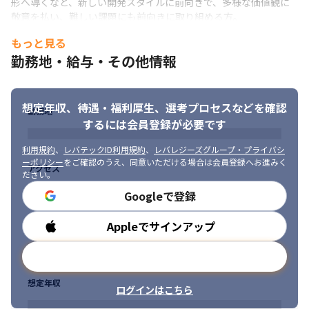
形へ導くなど、新しい開発スタイルに前向きで、多様な価値観に
後、本人の適性などにより当社業務全般に変更の可能性がありま
敬意を払い、難しい課題にも前向きに取り組める方。
す。
もっと見る
■ 募集背景

勤務地・給与・その他情報
『COMPANY』は、約1,200法人グループに利用いただき、保有デ
ータ数は570万を超える（※1）、国内最大級規模の人事管理シス
テムです。

これまで、ERP市場人事・給与業務分野シェアNo.1（※2）、契約
想定年収、待遇・福利厚生、
選考プロセスなどを確認
勤務地
継続率は98%（※3）を誇ってきましたが、今後も市場の変化に合
するには会員登録が必要です
わせて、さまざまな角度から企業の経営戦略の実現をサポートす
るためのソリューションを提供し、さらなる進化が求められてい
利用規約
、
レバテックID利用規約
、
レバレジーズグループ・プライバシ
ます。

ーポリシー
をご確認のうえ、同意いただける場合は会員登録へお進みく
アクセス
ださい。
人事・労務の領域は、法改正や企業固有のルールなど、非常に複
雑な業務ロジックが絡み合っているのが特徴です。私たちは、こ
Googleで登録
れらを従来型の入力フォームだけで解決するのではなく、生成AI
などの技術をプロダクトのコア機能へ組み込む方針です。

Appleでサインアップ
勤務時間
ユーザーが自然言語で迷わず業務を完結できる次世代のHR SaaS
へと進化させるため、新たな技術領域に果敢に挑戦し、アプリケ
メールアドレスで登録
ーションの進化を牽引するエンジニアを募集します。
想定年収
※1　2025年12月末時点の『COMPANY人事』の契約ライセンス数
ログインはこちら
合計
