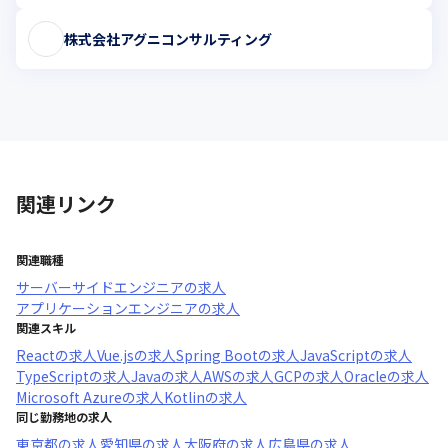
株式会社アグニコンサルティング
関連リンク
関連職種
サーバーサイドエンジニア
の求人
アプリケーションエンジニア
の求人
関連スキル
React
の求人
Vue.js
の求人
Spring Boot
の求人
JavaScript
の求人
TypeScript
の求人
Java
の求人
AWS
の求人
GCP
の求人
Oracle
の求人
Microsoft Azure
の求人
Kotlin
の求人
同じ勤務地の求人
東京都
の求人
愛知県
の求人
大阪府
の求人
広島県
の求人