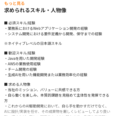
ジメントいずれかの開発チームに所属していただきます。5～10名
もっと見る
程度のチームで、1カ月単位で設計～テストまでのサイクルを繰り
求められるスキル・人物像
返します。

・担当プロダクトへの、AIを活用した新機能および業務アシスタ
ント機能の企画、実装

■ 必須スキル/経験

・堅牢なバックエンド処理（非同期キュー、ストリーミング処理
・業務系におけるWebアプリケーション開発の経験

など）の設計、開発

・システム開発における要件定義から開発、保守までの経験
・非決定的なAIの挙動を前提とした、最適なフロントエンドの状
※ネイティブレベルの日本語スキル
態管理およびUI/UXの設計（UI/UXチームと連携）

・複雑な業務要件をAIに正しくハンドリングさせるための、アプ
■ 歓迎スキル/経験

リケーションレイヤーでのコンテキスト制御やプロンプトエンジ
・Javaを用いた開発経験

ニアリング

・AWSの業務使用経験

・サービス企画の立案

・チーム開発の経験

・要件定義、詳細設計、レビューなど

・生成AIを用いた機能開発または業務効率化の経験
・UI/UXデザイン（UI/UXチームとの連携）、レビューなど

・実装、レビューなど

■ 求める人物像

・テスト設計、テスト実施（自動化）、レビューなど

・当社のミッション、バリューに共感できる方

・コンサルタントやサポートセンターからの問い合わせ対応

・自ら働くを楽しみ、本質的課題を見極めて主体性を発揮できる
・必要や役割に応じて、チームメンバーのマネジメント業務（ス
方

クラム、1on1、各種面談含む）
・これからのAI駆動開発において、自ら手を動かすだけでなく、
AIに設計/実装を任せ、その成果物を厳しくレビューしてより良い
（変更の範囲）入社後は本職種に従事していただきます。その