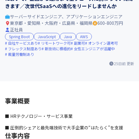
きます／次世代SaaSへの進化をリードしませんか
サーバーサイドエンジニア、アプリケーションエンジニア
東京都・愛知県・大阪府・広島県・福岡県
600-800万円
正社員
Spring Boot
JavaScript
Java
AWS
自社サービスあり
リモートワーク可
副業可
オンライン選考可
フレックス制度あり
新技術に積極的
女性エンジニアが活躍中
裁量労働制あり
25日前
更新
事業概要
■ HRテクノロジー・サービス事業
■ 圧倒的シェアと最先端技術で大手企業の“はたらく”を支援
仕事内容