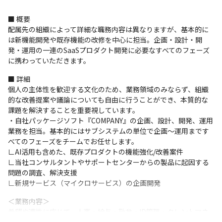
■ 概要

配属先の組織によって詳細な職務内容は異なりますが、基本的に
は新機能開発や既存機能の改修を中心に担当。企画・設計・開
発・運用の一連のSaaSプロダクト開発に必要なすべてのフェーズ
に携わっていただきます。
■ 詳細

個人の主体性を歓迎する文化のため、業務領域のみならず、組織
的な改善提案や議論についても自由に行うことができ、本質的な
課題を解決することを重要視しています。

・自社パッケージソフト『COMPANY』の企画、設計、開発、運用
業務を担当。基本的にはサブシステムの単位で企画～運用まです
べてのフェーズをチームでお任せします。

∟AI活用も含めた、既存プロダクトの機能強化/改善案件

∟当社コンサルタントやサポートセンターからの製品に起因する
問題の調査、解決支援

∟新規サービス（マイクロサービス）の企画開発
＜業務内容＞

希望や適性に応じて、人事・給与・勤怠・ID管理・タレントマネ