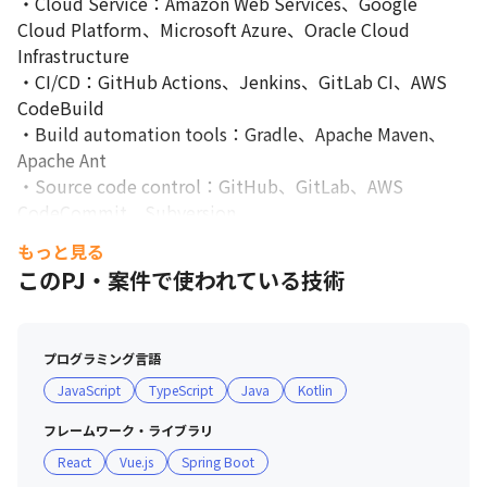
・Cloud Service：Amazon Web Services、Google 
Cloud Platform、Microsoft Azure、Oracle Cloud 
Infrastructure

・CI/CD：GitHub Actions、Jenkins、GitLab CI、AWS 
CodeBuild

・Build automation tools：Gradle、Apache Maven、
Apache Ant

・Source code control：GitHub、GitLab、AWS 
CodeCommit、Subversion

・Task management：GitHub Issues、Redmine、
もっと見る
JIRA、Trac

このPJ・案件で使われている技術
・IDE：Visual Studio Code、Eclipse、IntelliJ IDEA

・Communication：Slack、Google Workspace、
Zoom/Google Meet

プログラミング言語
・Data store：Oracle Database、PostgreSQL、
JavaScript
TypeScript
Java
Kotlin
DynamoDB

・Middleware：nginx、Apache Tomcat、IBM 
フレームワーク・ライブラリ
WebSphere

React
Vue.js
Spring Boot
・Monitoring：CloudWatch、AppDynamics、Datadog
