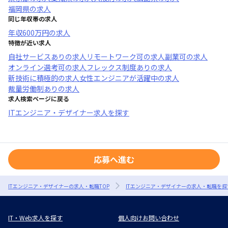
福岡県
の求人
同じ年収帯の求人
年収
600万円
の求人
特徴が近い求人
自社サービスあり
の求人
リモートワーク可
の求人
副業可
の求人
オンライン選考可
の求人
フレックス制度あり
の求人
新技術に積極的
の求人
女性エンジニアが活躍中
の求人
裁量労働制あり
の求人
求人検索ページに戻る
ITエンジニア・デザイナー求人を探す
応募へ進む
ITエンジニア・デザイナーの求人・転職TOP
ITエンジニア・デザイナーの求人・転職を探
IT・Web求人を探す
個人向けお問い合わせ