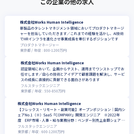
・全社員を対象にテレワーク手当として一律100,000円を
この企業の他の求人
支給し、テレワーク環境で快適に生産性を高めるための支
援をしています

・自身のキャリアを社内に留めず広げていただくために副
株式会社Works Human Intelligence
新製品のタレントマネジメント領域においてプロダクトマネージ
業制度を導入しており、本業と副業の間でのシナジー効果
ャーを担当していただきます／これまでの経験を活かし、AI技術
の発揮を期待しています

でHRインフラを進化させ事業成長を牽引するポジションです
・当社に身を置きながら実務のスキルアップに直結する業
プロダクトマネージャー
務、将来のキャリアに繋がる異分野へのチャレンジ、フリ
東京都
年収 :
800
-
1200
万円
ーランスとしての活動など、さまざまな経験を通して“は
株式会社Works Human Intelligence
たらく”を楽しむことを実現できます

認証領域において、企画からテスト、運用までワンストップでお
・社員の自律的な学習を促進する環境を用意しており、
任せします／自らの技術とアイデアで顧客課題を解決し、サービ
『Udemy Business』や『GLOBIS 学び放題』といったオ
スの成長に直接的に貢献できる面白さがあります
フルスタックエンジニア
ンライン学習プラットフォームを利用し、学びたいときに
東京都
年収 :
550
-
850
万円
専門能力を高められる環境を提供しています

・対象期間における社員の書籍購入費用を、一定金額まで
株式会社Works Human Intelligence
会社が負担する制度があります

【フレックス・リモート・副業可能】オープンポジション｜国内シ
・会社認定資格の合格時に試験費用を会社がすべて負担す
ェアNo.1（※）SaaS『COMPANY』開発エンジニア ※2022年
度 ERP市場 - 人事・給与業務分野：ベンダー別売上金額シェア
る資格取得支援制度があり、個々の力を上げることによっ
出典：ITR「ITR Market View：ERP市場2024」
フルスタックエンジニア
て組織力の向上を目指しています
東京都
年収 :
600
-
1200
万円