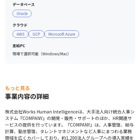
・Design：Figma、Adobe Creative Cloud

データベース
・Front-end Framework：React、Vue.js

Oracle
・Front-end Library：MUI、Vuetify.js、Bootstrap、
jQuery

クラウド
・AI tool：Devin、GitHub Copilot、Gemini

AWS
GCP
Microsoft Azure
支給PC
■ チーム詳細（2026年6月時点）

現場で選択可能（Windows/Mac）
・製品開発部門：約600名

∟各製品/開発領域で組織が分かれ、それぞれ数⼗名程度
在籍

∟モジュール単位でそれぞれ数名程度グループ在籍

・配属先によってチーム構成は異なりますが、一つのプロ
もっと見る
ダクト開発チームは5～10名程度で構成されています

事業内容の詳細
・テレワークが前提となるため事業所の垣根を越えてチー
ムを形成しています

株式会社Works Human Intelligenceは、大手法人向け統合人事シ
・エンジニアリングマネージャー、シニアエンジニア、エ
ステム『COMPANY』の開発・販売・サポートのほか、HR関連サ
ンジニアなどさまざまなメンバーで構成されています

ービスの提供を行っています。『COMPANY』は、人事管理、給与
・各チームは一つ、ないしは複数のサブシステムを担当し
計算、勤怠管理、タレントマネジメントなど人事にまつわる業務
ており、お互いにフォローし合える関係性です

領域を広くカバーしており、約1,200法人グループへの導入実績を