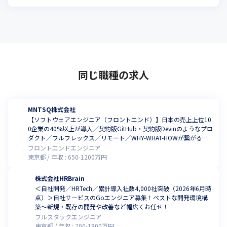
同じ職種の求人
MNTSQ株式会社
【ソフトウェアエンジニア（フロントエンド）】日本の売上上位10
0企業の40%以上が導入／契約版GitHub・契約版Devinのようなプロ
ダクト／フルフレックス／リモート／WHY-WHAT-HOWが繋がる開
発体制と裁量／代表はコードも書く弁護士でエンジニアのリスペク
フロントエンドエンジニア
トが強い社風
東京都
年収 :
650
-
1200
万円
株式会社HRBrain
＜自社開発／HRTech／累計導入社数4,000社突破（2026年6月時
点）＞自社サービスのGoエンジニア募集！ベストな開発環境構
築〜新規・既存の開発や改善など幅広くお任せ！
フルスタックエンジニア
東京都
年収 :
700
-
1800
万円