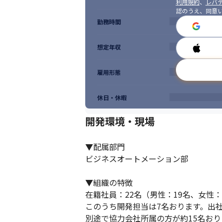
利用規約
、
レバテ
認のうえ、同意
勤務時間
想定年収
雇用形態
休日・休暇
開発環境・現場
▼配属部門

ビジネスオートメーション部

▼組織の特徴

在籍社員：22名（男性：19名、女性：3
このうち開発担当は7名おります。出社
別途で協力会社所属の方が約15名おり