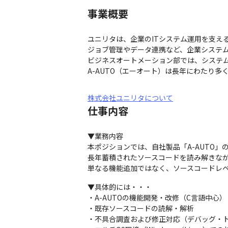
事業概要
ユニリタは、企業のITシステム運用を支える
ジョブ管理やデータ連携など、企業システム
ビジネスオートメーション部では、システム
A-AUTO（エーオート）は長年にわたり
株式会社ユニリタについて
仕事内容
▼業務内容

本ポジションでは、自社製品「A-AUTO」
長年蓄積されたソースコードを読み解きなが
単なる機能追加ではなく、ソースコードレ
▼具体的には・・・

・A-AUTOの機能開発・改修（C言語中心）

・既存ソースコードの読解・解析

・不具合調査および修正対応（デバッグ・ト