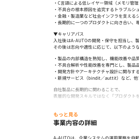
・C言語による低レイヤー領域（メモリ管理
・不具合の根本原因を追究するトラブルシュ
・金融・製造業など社会インフラを支えるシ
・長期的に一つのプロダクトに向き合い、
▼キャリアパス

入社後はA-AUTOの開発・保守を担当し、
その後は志向や適性に応じて、以下のよう
・製品の内部構造を熟知し、機能改善や品質
・不具合解析や性能改善を専門とし、製品品
・開発方針やアーキテクチャ設計に関与する
・新規サービス（bindit／auttit）な
自社製品に長期的に関わることで、

表層的な開発スキルではなく「プロダクト
もっと見る
事業内容の詳細
A-AUTOは、企業システムの運用業務を自