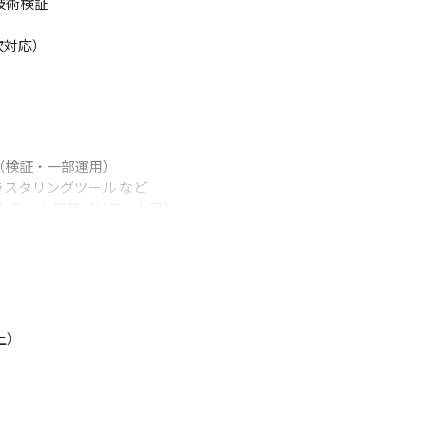
技術検証

次対応）
検証・一部運用）

ラスタリングツール など

用したチーム開発（リモート可）
）
