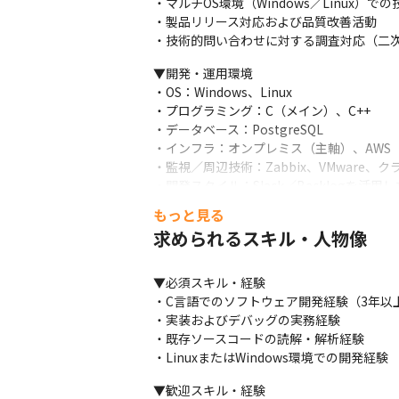
・マルチOS環境（Windows／Linux）での
・製品リリース対応および品質改善活動

・技術的問い合わせに対する調査対応（二
▼開発・運用環境

・OS：Windows、Linux

・プログラミング：C（メイン）、C++

・データベース：PostgreSQL

・インフラ：オンプレミス（主軸）、AWS（
・監視／周辺技術：Zabbix、VMware、ク
・開発スタイル：Slack／Backlogを活
もっと見る
求められるスキル・人物像
▼必須スキル・経験

・C言語でのソフトウェア開発経験（3年以上
・実装およびデバッグの実務経験

・既存ソースコードの読解・解析経験

・LinuxまたはWindows環境での開発経験
▼歓迎スキル・経験
