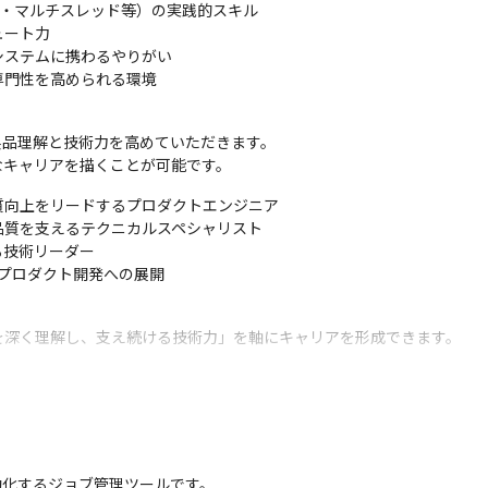
・マルチスレッド等）の実践的スキル

ート力

ステムに携わるやりがい

専門性を高められる環境
製品理解と技術力を高めていただきます。

なキャリアを描くことが可能です。
向上をリードするプロダクトエンジニア

質を支えるテクニカルスペシャリスト

技術リーダー

ど、他プロダクト開発への展開
を深く理解し、支え続ける技術力」を軸にキャリアを形成できます。
動化するジョブ管理ツールです。
