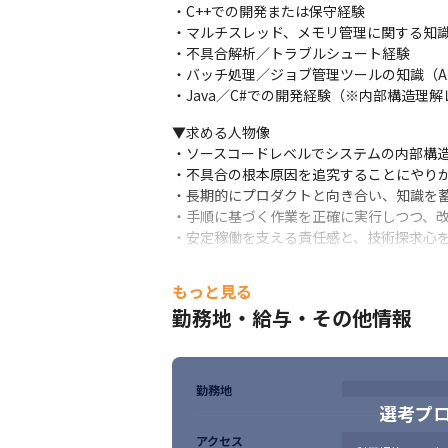
・C++での開発または保守経験

・マルチスレッド、メモリ管理に関する知識
・不具合解析／トラブルシュート経験

・バッチ処理／ジョブ管理ツールの知識（A-A
・Java／C#での開発経験（※内部構造理
▼求める人物像

・ソースコードレベルでシステムの内部構造
・不具合の根本原因を追究することにやりが
・長期的にプロダクトと向き合い、知識を蓄
・手順に基づく作業を正確に実行しつつ、改
・安定稼働を支える責任感と、技術探求心
もっと見る
勤務地・給与・その他情報
勤務地
選考プ
アクセス