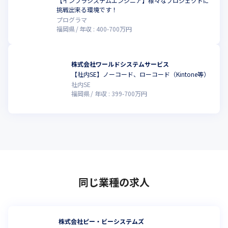
【インフラシステムエンジニア】様々なプロジェクトに
挑戦出来る環境です！
プログラマ
福岡県
年収 :
400
-
700
万円
株式会社ワールドシステムサービス
【社内SE】ノーコード、ローコード（Kintone等）
こ
社内SE
福岡県
年収 :
399
-
700
万円
同じ業種の求人
株式会社ピー・ビーシステムズ