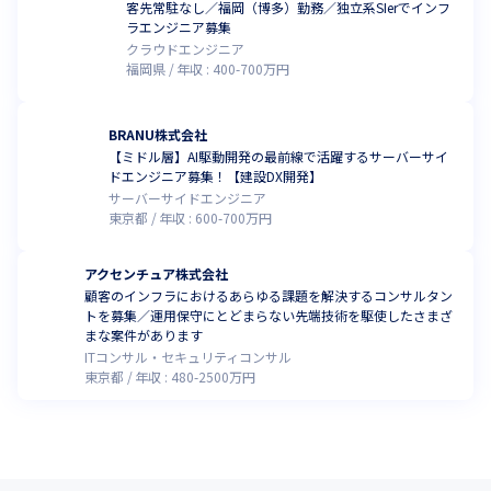
客先常駐なし／福岡（博多）勤務／独立系SIerでインフ
ラエンジニア募集
クラウドエンジニア
福岡県
年収 :
400
-
700
万円
BRANU株式会社
【ミドル層】AI駆動開発の最前線で活躍するサーバーサイ
ドエンジニア募集！【建設DX開発】
サーバーサイドエンジニア
東京都
年収 :
600
-
700
万円
アクセンチュア株式会社
顧客のインフラにおけるあらゆる課題を解決するコンサルタン
トを募集／運用保守にとどまらない先端技術を駆使したさまざ
まな案件があります
ITコンサル・セキュリティコンサル
東京都
年収 :
480
-
2500
万円