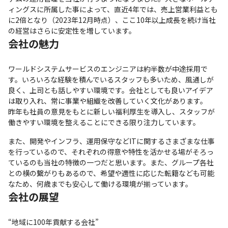
ィングスに所属した事によって、直近4年では、売上営業利益とも
に2倍となり（2023年12月時点）、ここ10年以上成長を続け当社
の経営はさらに安定性を増しています。
会社の魅力
ワールドシステムサービスのエンジニアは約半数が中途採⽤で
す。いろいろな経験を積んでいるスタッフも多いため、⾵通しが
良く、上司とも話しやすい環境です。会社としても良いアイデア
は取り入れ、常に事業や組織を改善していく文化があります。

昨年も社員の意見をもとに新しい福利厚⽣を導入し、スタッフが
働きやすい環境を整えることにできる限り注⼒しています。
また、開発やインフラ、運⽤保守などITに関するさまざまな仕事
を⾏っているので、それぞれの得意や特性を活かせる場がそろっ
ているのも当社の特徴の⼀つだと思います。また、グループ各社
との横の繋がりもあるので、希望や適性に応じた転籍なども可能
なため、何歳までも安⼼して働ける環境が揃っています。
会社の展望
“地域に100年貢献する会社”
