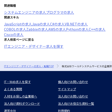
関連職種
システムエンジニア
の求人
プログラマ
の求人
関連スキル
JavaScript
の求人
Java
の求人
C#
の求人
VB.NET
の求人
COBOL
の求人
Zabbix
の求人
AWS
の求人
Python
の求人
C++
の求人
Cisco
の求人
求人検索ページに戻る
ITエンジニア・デザイナー求人を探す
ITエンジニア・デザイナーの求人・転職TOP
株式会社ワールドシステムサービスの企業詳
IT・Web求人を探す
個人向けお問い合わせ
よくある質問
サイトマップ
人材をお探しの企業様へ
法人向けお問い合わせ
法人向け資料ダウンロード
法人向けお役立ち資料一覧
運営会社
利用規約