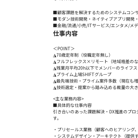
■顧客課題を解決するためのシステムコンサ
■モダン技術開発・ネイティブアプリ開発・
■金融/流通/小売/ITサービス/エンタメ/メ
仕事内容
＜POINT＞

◮70歳定年制（役職定年無し）

◮フルフレックス×リモート（地域格差のな
◮残業月平均20h以下でメンバーのライフス
◮プライム上場SHIFTグループ

◮最先端技術・プライム案件多数（現在も増
◮技術選定・提案から踏み込める裁量の大
<主な業務内容>

■具体的な仕事内容

引き合いのあった課題解決・DX推進のプロ
す。
・プリセールス業務（顧客へのヒアリング、
・システムデザイン・アーキテクト（提供す