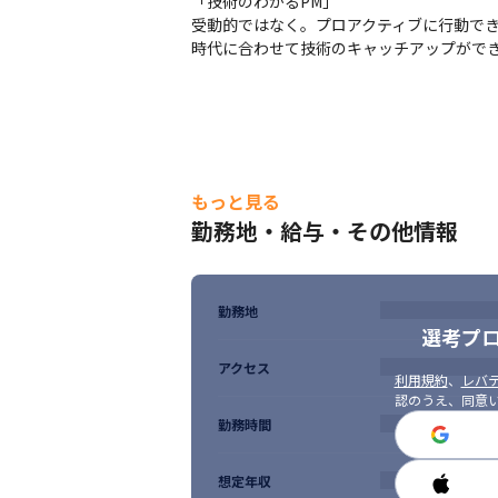
「技術のわかるPM」

データ/AI層：Gemini/ChatGPT/ClaudCode//D
受動的ではなく。プロアクティブに行動でき
Generation）/Feature Store（Feast / Vert
時代に合わせて技術のキャッチアップがで
【キャリアの最終地点を定められる】

プロジェクトマネージャーとして従事してい
スペシャリストとしてキャリアを極めるこ
<システム・アイの強み>

～真に顧客にフィットしたベストエフォー
もっと見る
勤務地・給与・その他情報
幅広い技術領域をカバーできる当社だから
す。

当社には豊富な案件があり、PMは自身のや
月間40件の案件獲得は長年の実績からの顧
勤務地
案件については数百万円～数億円規模のビッ
選考プ
これらは独立系ベンダーとしての立ち位置
アクセス
る予定です。
利用規約
、
レバテ
認のうえ、同意
＜環境面の特徴＞

勤務時間
●年齢による役職定年無しの70歳定年制

●エリアごとの評価制度における格差無し

●前職給与保証

想定年収