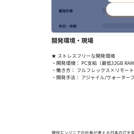
●柔軟なフルフレックス×リモート（今後も
●開発標準PCのメモリは最低32GB（Ma
雇用形態
●勉強会支援（会社の設備、機材の利用許可
●書籍購入費用100%負担

休日・休暇
●退職金制度
開発環境・現場
★ ストレスフリーな開発環境

・開発環境： PC支給（最低32GB RA
・働き方： フルフレックス×リモート
・開発手法： アジャイル/ウォーター
現役エンジニアの社長が考える日本のITを