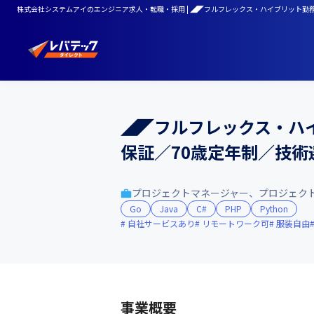
株式会社システムアイのエンジニア求人・転職・採用 | ◢◤フルフレックス・ハイブリット勤務
◢◤フルフレックス・ハ
保証／70歳定年制／技術選
プロジェクトマネージャー、プロジェク
Go
Java
C#
PHP
Python
自社サービスあり
リモートワーク可
服装自由
事業概要