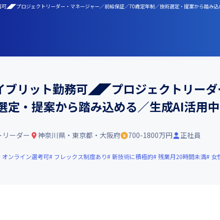
可◢◤プロジェクトリーダー・マネージャー／前給保証／70歳定年制／技術選定・提案から踏み込める／
イブリット勤務可◢◤プロジェクトリーダ
定・提案から踏み込める／生成AI活用中／プ
トリーダー
神奈川県・東京都・大阪府
700-1800万円
正社員
オンライン選考可
フレックス制度あり
新技術に積極的
残業月20時間未満
女