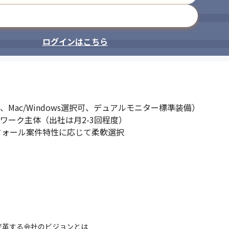
推奨予定）

cやデュアルモニタなど必要な環境を柔軟にご用意）

メールアドレスで登録
及び懇親会の補助、業務時間内の内部・外部研修参加自由）

ログインはこちら
M、Mac/Windows選択可、デュアルモニター標準装備）

ワーク主体（出社は月2-3回程度）

フォール案件特性に応じて柔軟選択
変革する会社のビジョンとは