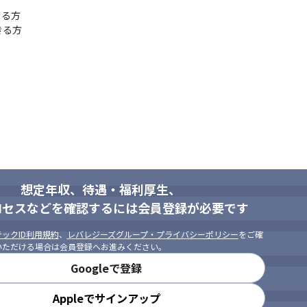
evin/cursor/Antigravity/Vector Database（Milvus / Weaviate /
る方

ex AI Feature Store）/BigQuery / Snowflake/MLOps（MLflow / Vert
きる方
ただく中で、開発部長や新規事業立ち上げなど最後まで新しいことに挑
とも、新規事業責任者として横断的に事業・組織運営に携わることも可
トのシステム構築を行い、投資対効果を最大化していく～
こそできるのが、無数にある技術選択肢から顧客にフィットした技術構
りたい案件を立候補して担当するのが当社のスタイルです。

客の引き合い、グループ会社から営業リソースを活用、顧客紹介等を通し
想定年収、待遇・福利厚生、
グプロジェクトがあり、開発手法もウォーターフォール・アジャイル・
ロセスなどを確認するには会員登録が必要です
をうまく活用し、特定のベンダー、製品を担ぐことなく自由度・選択肢
ックID利用規約
、
レバレジーズグループ・プライバシーポリシー
をご確
いただける場合は会員登録へお進みください。
Googleで登録
Appleでサインアップ