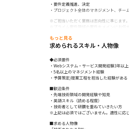
・要件定義推進、決定

・プロジェクト全体のマネジメント、チー
※ご担当いただく業務は志向性に準じます。
※プライム案件領域の案件をメインにお任
もっと見る
【PJ概要について】

PJサイズは、小規模3~10名・中規模10~30
求められるスキル・人物像
と多種多様にあり、ご希望・ご経験に合わ
◆必須要件

■採用技術/フレームワークサンプル

・Webシステム・サービス開発経験3年以上

フロントエンド層:

・5名以上のマネジメント経験

TypeScript /JavaScript/Next/React/Vue/An
・予算策定/提案工程を担当した経験がある
アプリ層：

Java/PHP/C#/C/Python/Go/Ruby/Haskell/
■歓迎条件

Driven Development)

・先端技術領域の開発経験や知見

モバイル：

・英語スキル（読める程度）

Flutter/Kotlin/swift/React Native/Dart/Fi
・技術者として研鑽を重ねていきたい方

インフラ層：

※上記は必須ではございません。適性に応
AWS/Azure/Google Cloud/Kubernetes（EK
SaaS/OSS活用：

■求める人物像

Slack/Teams/GoogleWorkspace/Backlog/Bo