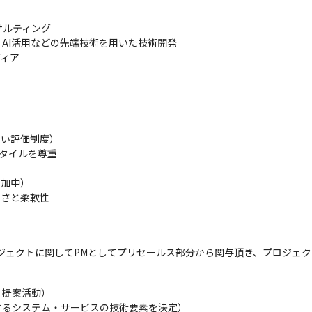
ルティング

AI活用などの先端技術を用いた技術開発　

ディア
い評価制度）

タイルを尊重

加中）

きさと柔軟性
ジェクトに関してPMとしてプリセールス部分から関与頂き、プロジェ
提案活動）

るシステム・サービスの技術要素を決定）
