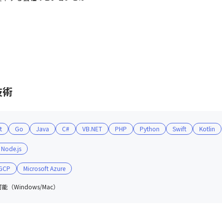
技術
t
Go
Java
C#
VB.NET
PHP
Python
Swift
Kotlin
Node.js
GCP
Microsoft Azure
（Windows/Mac）