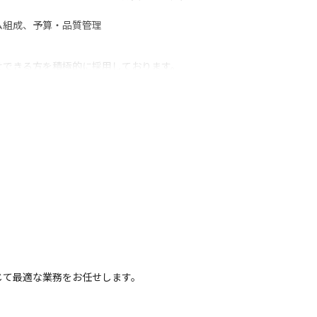
ム組成、予算・品質管理


せできる方を積極的に採用しております。
名・大規模50名~

せて検討いたします。
gular/Astro

SpringBoot/Spring/Laravel/Django/Nest/API Gateway（Kong / APIG
rebase

じて最適な業務をお任せします。
S / GKE）/IaC（Terraform / CDK / Pulumi）/GitOps（ArgoCD / Flux
x/Auth0 / Firebase Auth/GitHub Actions / GitLab CI
