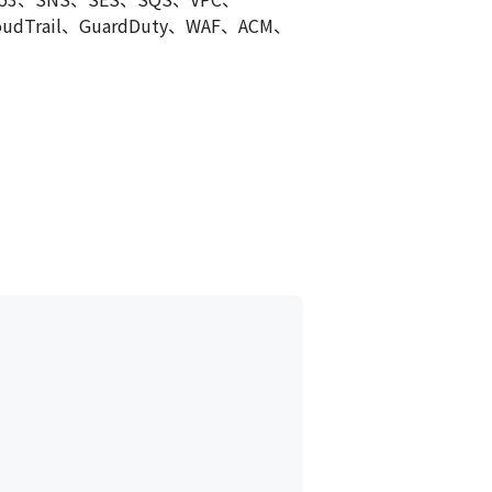
CloudTrail、GuardDuty、WAF、ACM、