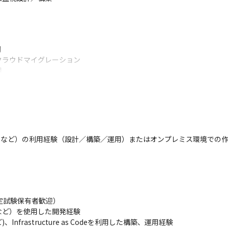


クラウドマイグレーション



／運用

ンフラ構築
盤の設備移管

news/
ureなど）の利用経験（設計／構築／運用）またはオンプレミス環境での作
際映像伝送

news/inter-bee-2020-media-jaws/
アル

定試験保有者歓迎）

cms/
sなど）を使用した開発経験

、Infrastructure as Codeを利用した構築、運用経験
