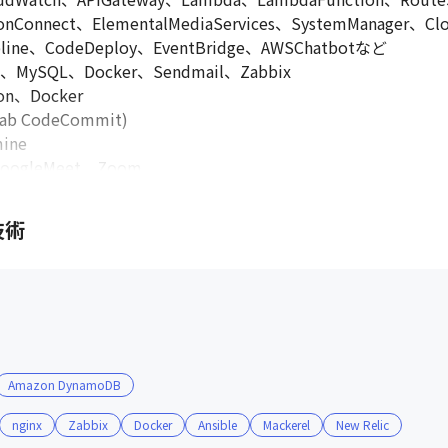
onConnect、ElementalMediaServices、SystemManager、
line、CodeDeploy、EventBridge、AWSChatbotなど

ySQL、Docker、Sendmail、Zabbix

n、Docker

 CodeCommit)

ne

ogleMeet、Zoom
技術
Amazon DynamoDB
nginx
Zabbix
Docker
Ansible
Mackerel
New Relic