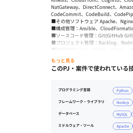
NatGateway、DirectConnect、Amaz
CodeCommit、CodeBuild、CodePip
■その他ソフトウェア Apache、Nginx、M
■構成管理：Ansible、CloudFormatio
■ソースコード管理：Git(GitHub Gitlab
■プロジェクト管理：Backlog、Redmi
■情報共有ツール：Slack、Teams、Go
もっと見る
このPJ・案件で使われている
プログラミング言語
Python
フレームワーク・ライブラリ
Node.js
データベース
MySQL
ミドルウェア・ツール
Apache