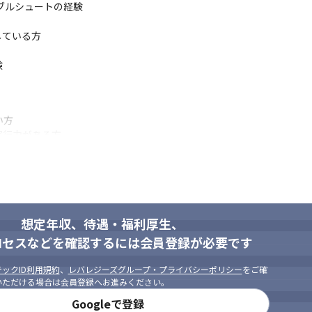
ラブルシュートの経験

践している方



方

行力がある方

ョンをとりながら業務遂行することができる方



る方
想定年収、待遇・福利厚生、
ロセスなどを確認するには会員登録が必要です
ックID利用規約
、
レバレジーズグループ・プライバシーポリシー
をご確
いただける場合は会員登録へお進みください。
Googleで登録