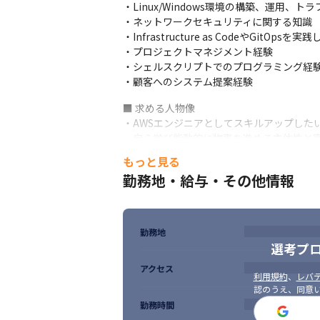
参考：https://cloudbear.jp/case/
・Linux/Windows環境の構築、運用、ト
・ネットワークセキュリティに関する知識

（変更の範囲）会社の定める業務
・Infrastructure as CodeやGitOpsを実
・プロジェクトマネジメント経験

・シェルスクリプトでのプログラミング経験
・顧客へのシステム提案経験
■ 求める人物像

・AWSエンジニアとしてスキルアップしたい
・自ら学び能動的に物事を進める主体性と実
・チーム内外を問わず柔軟にコミュニケーシ
もっと見る
・失敗を恐れず行動できる方

勤務地・給与・その他情報
・自身の技術領域を広げることを楽しめる方
・当事者意識を持って行動できる方

・チーム開発を好み、一緒に成長していけ
勤務地
選考プ
アクセス
利用規約
、
レバテ
認のうえ、同意
勤務時間