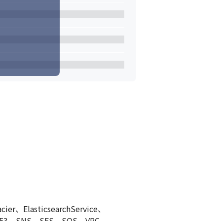
、ElasticsearchService、
ute53、SNS、SES、SQS、VPC、