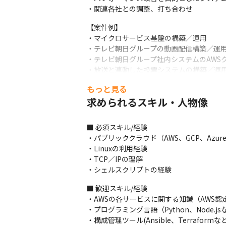
・関連各社との調整、打ち合わせ
【案件例】

・マイクロサービス基盤の構築／運用

・テレビ朝日グループの動画配信構築／運用
・テレビ朝日グループ社内システムのAWS
・放送と連動した投票システムの構築／運用
・放送と連動したライブ配信システムの構築
もっと見る
・Wordpressを活用したWebサイトのイ
求められるスキル・人物像
【具体例】

・テレビ朝日インターネットニュース配信基
■ 必須スキル/経験

参考：https://cloudbear.jp/case/tvasahi-
・パブリッククラウド（AWS、GCP、Az
・Linuxの利用経験

・AWSを使用した全米オープンゴルフでの国
・TCP／IPの理解

参考：https://cloudbear.jp/case/us-open/

・シェルスクリプトの経験
　　　https://aws.amazon.com/jp/blogs/
■ 歓迎スキル/経験

・大手芸能事務所公式サイトのフルリニュー
・AWSの各サービスに関する知識（AWS認
参考：https://cloudbear.jp/case/horipro-
・プログラミング言語（Python、Node.j
その他実績多数！

・構成管理ツール(Ansible、Terraformなど)