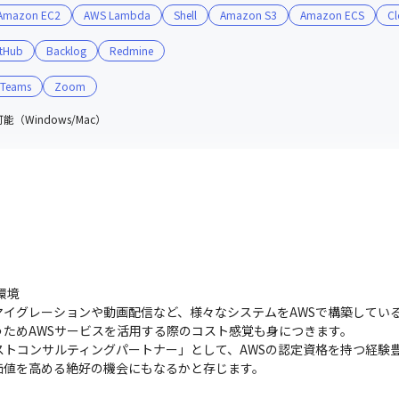
Amazon EC2
AWS Lambda
Shell
Amazon S3
Amazon ECS
Cl
tHub
Backlog
Redmine
Teams
Zoom
（Windows/Mac）
境

イグレーションや動画配信など、様々なシステムをAWSで構築してい
ためAWSサービスを活用する際のコスト感覚も身につきます。

ストコンサルティングパートナー」として、AWSの認定資格を持つ経験
価値を高める絶好の機会にもなるかと存じます。