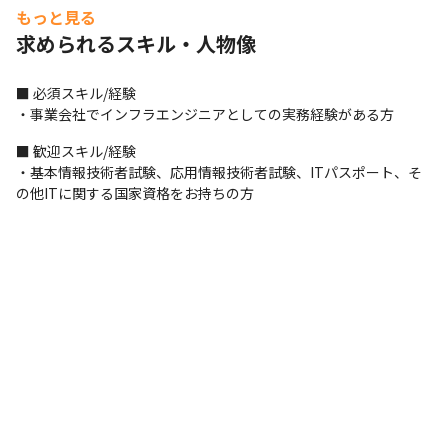
▼ネット決済サービス会社の案件／8名規模（自社2名）

もっと見る
【案件内容】決済サービスのサーバー更改、クラウド化

求められるスキル・人物像
【言語・環境】AWS、Linux、VMware、シェルスクリプト　他
＜入社後の流れ＞

■ 必須スキル/経験

1.これまでの経験・スキルと今後のキャリアビジョンや希望を記
・事業会社でインフラエンジニアとしての実務経験がある方
入するスキルシートを作成します

2.スキルシートの内容をもとに、1人平均5～10案件程度ご紹介し
■ 歓迎スキル/経験

ます

・基本情報技術者試験、応用情報技術者試験、ITパスポート、そ
3.興味のある案件先の担当者と情報交換を行い、参画する案件を
の他ITに関する国家資格をお持ちの方
決定します

※参画する案件が決まらない場合、会社が勝手に決定したり無理
なアサインをしたりせず、待機の状態で案件を探します

4.プロジェクトに参画後は、現場の中で業務をしながら覚えていく
ケースが多いです
＜体制＞

・各プロジェクトは、平均約15名（うち当社のメンバーは1～5
名）体制です

・配属先プロジェクトにより、採用する開発手法が異なります
（アジャイル、ウォーターフォールなど）

・配属先プロジェクトにより、当社のメンバーのみに指示を行う