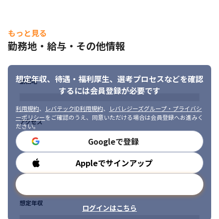
場合とBPメンバーにも指示を行う場合があります
＜コミュニケーション方法＞

・業務中のコミュニケーションには、ZoomやSlackなどオンライ
もっと見る
ンツールを使用するケースが多いです。

勤務地・給与・その他情報
・朝または夕方に口頭でタスクやスケジュールの確認をするプロ
ジェクトがあります

・RedmineやExcelのガントチャートなどでタスクやスケジュール
想定年収、待遇・福利厚生、
選考プロセスなどを確認
を管理するプロジェクトがあります
勤務地
するには会員登録が必要です
■ この仕事の面白み、魅力（2026年7月現在）

利用規約
、
レバテックID利用規約
、
レバレジーズグループ・プライバシ
・参画するのは、約7割が大手企業、約3割が上場企業のプロジェ
ーポリシー
をご確認のうえ、同意いただける場合は会員登録へお進みく
クト

アクセス
ださい。
・会社宛に毎日1,500件以上のプロジェクト参画オファーメールが
Googleで登録
あり！選べるプロジェクト多数

・参画するプロジェクトの勤務時間は代表自ら確認/調整をしてい
るため平均残業時間は15時間以内

Appleでサインアップ
勤務時間
・未経験の分野や技術を扱うプロジェクトにも希望があれば挑戦
OK！様々な言語と幅広い領域でスキルアップが可能

メールアドレスで登録
・インフラ→開発にジョブチェンジも可能！
想定年収
ログインはこちら