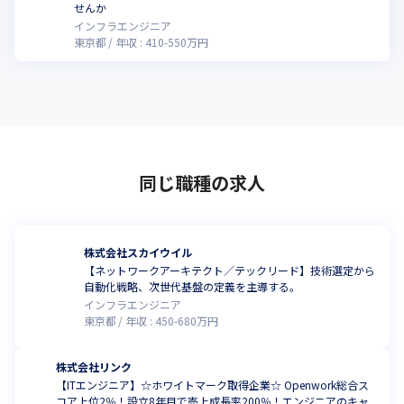
せんか
インフラエンジニア
東京都
年収 :
410
-
550
万円
同じ職種の求人
株式会社スカイウイル
【ネットワークアーキテクト／テックリード】技術選定から
自動化戦略、次世代基盤の定義を主導する。
インフラエンジニア
東京都
年収 :
450
-
680
万円
株式会社リンク
【ITエンジニア】☆ホワイトマーク取得企業☆ Openwork総合ス
コア上位2％！設立8年目で売上成長率200％！エンジニアのキャ