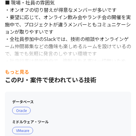
■ 現場・社員の雰囲気

・オンオフの切り替えが得意なメンバーが多いです

・要望に応じて、オンライン飲み会やランチ会の開催を実
施中で、プロジェクトが違うメンバーともコミュニケーシ
ョンが取りやすいです

・全社員参加中のSlackでは、技術の相談やオンラインゲ
ーム仲間募集などの趣味も楽しめるルームを設けているの
で、誰でも気軽に発言のしやすい環境です

・社内行事は参加自由で、強制される事は一切無いため、
自分や家族と過ごす時間がしっかり作れます

もっと見る
このPJ・案件で使われている技術
■ 社風

・「エンジニアファースト」をスローガンに掲げ、個人の
スキルや希望に沿ったプロジェクトへのアサインを行って
データベース
おり、定着率は96％以上です（2026年7月時点）

Oracle
・代表と現場のメンバーとの距離も近く、技術に関する相
談など気軽にコミュニケーションが取れる環境です

ミドルウェア・ツール
・多様性と個性を大切にした会社作りをしています

VMware
・有給消化率は創立以降100％で本社への事前申請を義務