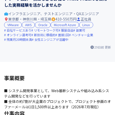
した実務経験を活かしませんか
インフラエンジニア、テストエンジニア・QAエンジニア
東京都・神奈川県・埼玉県
410-550万円
正社員
VMware
AWS
Oracle
Microsoft Azure
Linux
自社サービスあり
リモートワーク可
服装自由
副業可
オンライン選考可
新技術に積極的
面接1回
ベンチャー企業
残業月20時間未満
女性エンジニアが活躍中
29日前
更新
事業概要
■ システム開発事業として、Web基幹システムや組み込み系シス
テム開発などを行っています

■ 全体の約7割が大企業のプロジェクトで、プロジェクト参画のオ
ファーメールは1日1,500件以上あります（2026年7月現在）
仕事内容