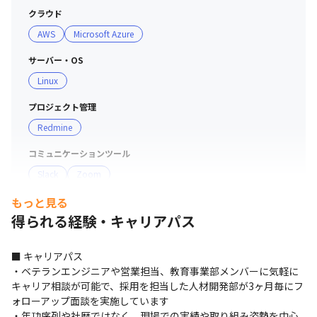
化していないため、現場調整さえできれば自分でスケジュ
クラウド
ールを組んで働き方の調整が可能です
AWS
Microsoft Azure
サーバー・OS
Linux
プロジェクト管理
Redmine
コミュニケーションツール
エンジニア座談会の様子
Slack
Zoom
もっと見る
支給PC
得られる経験・キャリアパス
配属先プロジェクトにより異なります。（Windows/Mac）
■ キャリアパス

・ベテランエンジニアや営業担当、教育事業部メンバーに気軽に
キャリア相談が可能で、採用を担当した人材開発部が3ヶ月毎にフ
社内サークルの様子（ボドゲ会）
ォローアップ面談を実施しています

・年功序列や社歴ではなく、現場での実績や取り組み姿勢を中心