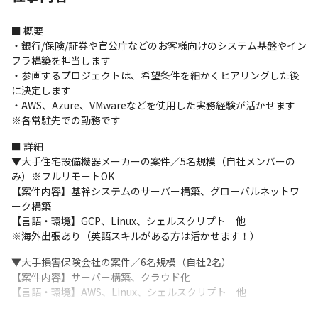
■ 概要

・銀行/保険/証券や官公庁などのお客様向けのシステム基盤やイン
フラ構築を担当します

・参画するプロジェクトは、希望条件を細かくヒアリングした後
に決定します

・AWS、Azure、VMwareなどを使用した実務経験が活かせます

※各常駐先での勤務です
■ 詳細

▼大手住宅設備機器メーカーの案件／5名規模（自社メンバーの
み）※フルリモートOK

【案件内容】基幹システムのサーバー構築、グローバルネットワ
ーク構築

【言語・環境】GCP、Linux、シェルスクリプト　他

※海外出張あり（英語スキルがある方は活かせます！）
▼大手損害保険会社の案件／6名規模（自社2名）

【案件内容】サーバー構築、クラウド化

【言語・環境】AWS、Linux、シェルスクリプト　他