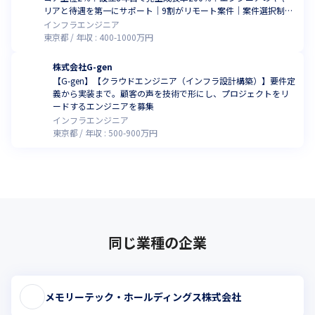
リアと待遇を第一にサポート｜9割がリモート案件｜案件選択制度
で成長を実感！副業OK！
インフラエンジニア
東京都
年収 :
400
-
1000
万円
株式会社G-gen
【G-gen】【クラウドエンジニア（インフラ設計構築）】要件定
義から実装まで。顧客の声を技術で形にし、プロジェクトをリ
ードするエンジニアを募集
インフラエンジニア
東京都
年収 :
500
-
900
万円
同じ業種の企業
メモリーテック・ホールディングス株式会社