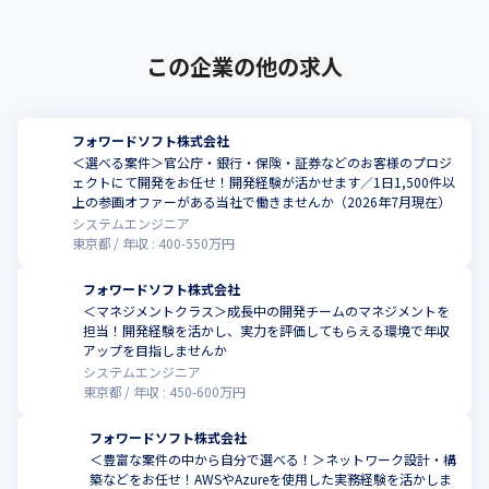
この企業の他の求人
フォワードソフト株式会社
＜選べる案件＞官公庁・銀行・保険・証券などのお客様のプロジ
ェクトにて開発をお任せ！開発経験が活かせます／1日1,500件以
上の参画オファーがある当社で働きませんか（2026年7月現在）
システムエンジニア
東京都
年収 :
400
-
550
万円
フォワードソフト株式会社
＜マネジメントクラス＞成長中の開発チームのマネジメントを
担当！開発経験を活かし、実力を評価してもらえる環境で年収
アップを目指しませんか
システムエンジニア
東京都
年収 :
450
-
600
万円
フォワードソフト株式会社
＜豊富な案件の中から自分で選べる！＞ネットワーク設計・構
築などをお任せ！AWSやAzureを使用した実務経験を活かしま