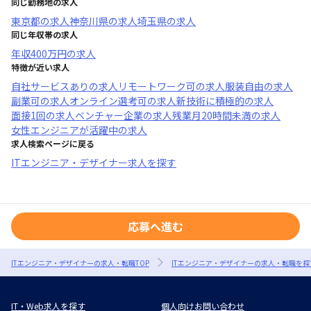
同じ勤務地の求人
東京都
の求人
神奈川県
の求人
埼玉県
の求人
同じ年収帯の求人
年収
400万円
の求人
特徴が近い求人
自社サービスあり
の求人
リモートワーク可
の求人
服装自由
の求人
副業可
の求人
オンライン選考可
の求人
新技術に積極的
の求人
面接1回
の求人
ベンチャー企業
の求人
残業月20時間未満
の求人
女性エンジニアが活躍中
の求人
求人検索ページに戻る
ITエンジニア・デザイナー求人を探す
応募へ進む
ITエンジニア・デザイナーの求人・転職TOP
ITエンジニア・デザイナーの求人・転職を探
IT・Web求人を探す
個人向けお問い合わせ