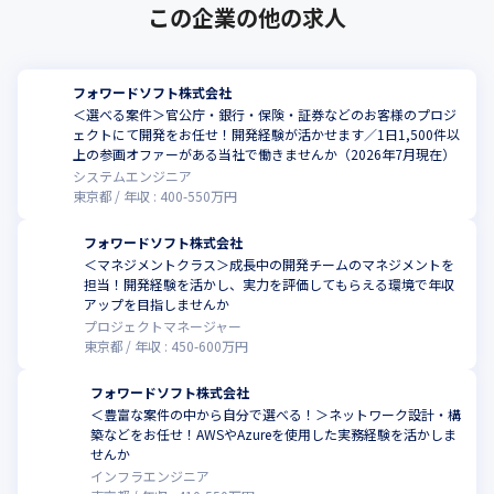
この企業の他の求人
フォワードソフト株式会社
＜選べる案件＞官公庁・銀行・保険・証券などのお客様のプロジ
ェクトにて開発をお任せ！開発経験が活かせます／1日1,500件以
上の参画オファーがある当社で働きませんか（2026年7月現在）
システムエンジニア
東京都
年収 :
400
-
550
万円
フォワードソフト株式会社
＜マネジメントクラス＞成長中の開発チームのマネジメントを
担当！開発経験を活かし、実力を評価してもらえる環境で年収
アップを目指しませんか
プロジェクトマネージャー
東京都
年収 :
450
-
600
万円
フォワードソフト株式会社
＜豊富な案件の中から自分で選べる！＞ネットワーク設計・構
築などをお任せ！AWSやAzureを使用した実務経験を活かしま
せんか
インフラエンジニア