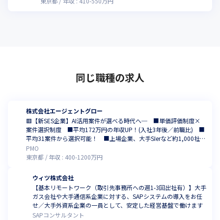
東京都
年収 :
410
-
550
万円
同じ職種の求人
株式会社エージェントグロー
🟥【新SES企業】AI活用案件が選べる時代へ─ ■単価評価制度×
案件選択制度 ■平均172万円の年収UP！(入社3年後／前職比) ■
平均31案件から選択可能！ ■上場企業、大手SIerなど約1,000社と
取引！ ■厚労省認定のホワイト企業！（残業平均7.1h、有給消化
PMO
率83%、年間休暇実績139日以上）
東京都
年収 :
400
-
1200
万円
ウィツ株式会社
【基本リモートワーク（取引先事務所への週1-3回出社有）】大手
ガス会社や大手通信系企業に対する、SAPシステムの導入をお任
せ／大手外資系企業の一員として、安定した経営基盤で働けます
SAPコンサルタント