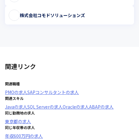
株式会社コモドソリューションズ
関連リンク
関連職種
PMO
の求人
SAPコンサルタント
の求人
関連スキル
Java
の求人
SQL Server
の求人
Oracle
の求人
ABAP
の求人
同じ勤務地の求人
東京都
の求人
同じ年収帯の求人
年収
600万円
の求人