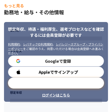
1. これまでの経験・スキルと今後の希望やキャリアビジョンを記
もっと見る
入するスキルシートを作成します

勤務地・給与・その他情報
2. スキルシートの内容をもとに、1人平均5～10案件程度ご紹介し
ます

3. 興味のある案件先の担当者と情報交換を行い、参画する案件を
想定年収、待遇・福利厚生、
選考プロセスなどを確認
決定します

勤務地
するには会員登録が必要です
※ 参画する案件が決まらない場合、会社が勝手に決定したり無理
なアサインをしたりせず、待機の状態で案件を探します

利用規約
、
レバテックID利用規約
、
レバレジーズグループ・プライバシ
4. プロジェクトに参画後は、開発業務のほか若手育成やスケジュ
ーポリシー
をご確認のうえ、同意いただける場合は会員登録へお進みく
アクセス
ール管理などマネジメント業務も担当します
ださい。
Googleで登録
＜コミュニケーション方法＞

◇業務中のコミュニケーションには、ZoomやSlackなどオンライ
ンツールを使用するケースが多いです

Appleでサインアップ
勤務時間
◇朝または夕方に口頭でタスクやスケジュールの確認をするプロ
ジェクトがあります

メールアドレスで登録
◇RedmineやExcelのガントチャートなどでタスクやスケジュール
を管理するプロジェクトがあります
想定年収
ログインはこちら
＜この仕事の面白み、魅力＞※2026年7月現在

◇営業宛に毎日1,500件程度のプロジェクト参画オファーメールが