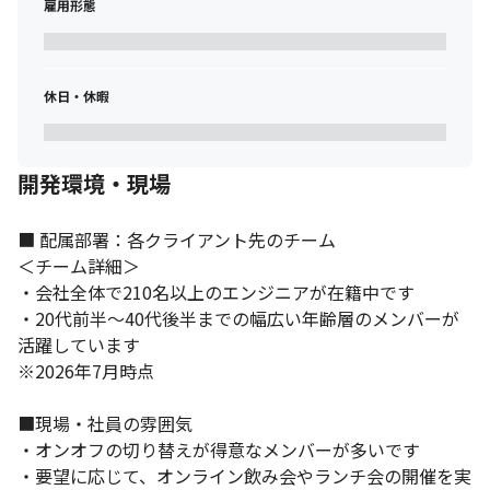
来ており、選べるプロジェクト数も多いです

雇用形態
◇参画する各プロジェクトの勤務時間を代表自らもチェックして
おり、平均残業時間は15時間以下です
休日・休暇
開発環境・現場
■ 配属部署：各クライアント先のチーム

＜チーム詳細＞

・会社全体で210名以上のエンジニアが在籍中です

・20代前半～40代後半までの幅広い年齢層のメンバーが
活躍しています

※2026年7月時点

■現場・社員の雰囲気

・オンオフの切り替えが得意なメンバーが多いです

・要望に応じて、オンライン飲み会やランチ会の開催を実