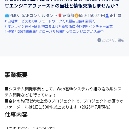
◎エンジニアファーストの当社と情報交換しませんか？
PMO、SAPコンサルタント
東京都
650-1500万円
正社員
自社サービスあり
リモートワーク可
服装自由
副業可
オンライン選考可
新規立ち上げ
新技術に積極的
ベンチャー企業
残業月20時間未満
グローバル展開
女性エンジニアが活躍中
2026/7/9
更新
事業概要
■システム開発事業として、Web基幹システムや組み込み系シス
テム開発などを行っています

■全体の約7割が大企業のプロジェクトで、プロジェクト参画のオ
ファーメールは1日1,500件以上あります（2026年7月現在）
仕事内容
【このポジションについて】
