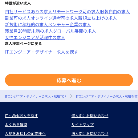
特徴が近い求人
自社サービスあり
の求人
リモートワーク可
の求人
服装自由
の求人
副業可
の求人
オンライン選考可
の求人
新規立ち上げ
の求人
新技術に積極的
の求人
ベンチャー企業
の求人
残業月20時間未満
の求人
グローバル展開
の求人
女性エンジニアが活躍中
の求人
求人検索ページに戻る
ITエンジニア・デザイナー求人を探す
応募へ進む
ITエンジニア・デザイナーの求人・転職TOP
ITエンジニア・デザイナーの求人・転職を探
IT・Web求人を探す
個人向けお問い合わせ
よくある質問
サイトマップ
人材をお探しの企業様へ
法人向けお問い合わせ