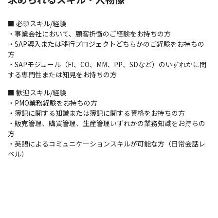
・権限コンサルティング　他
▽製薬会社系基幹システム

■ 必須スキル/経験

・標準テンプレート開発

・事業会社において、顧客折衝のご経験をお持ちの方

・導入支援

・SAP導入または移行プロジェクトどちらかのご経験をお持ちの
・アドオン機能設計開発

方

・権限コンサルティング　他　
・SAPモジュール（FI、CO、MM、PP、SDなど）のいずれかに関
する専門性または知見をお持ちの方
▽メーカー系基幹システム

・標準テンプレート開発

■ 歓迎スキル/経験

・導入支援

・PMO業務経験をお持ちの方

・アドオン機能設計開発

・簿記に関する知識または簿記に関する資格をお持ちの方

・権限コンサルティング

・販売管理、購買管理、生産管理いずれかの業務知識をお持ちの
・ユーザートレーニング　他　
方

・英語によるコミュニケーションスキルが可能な方（日常会話レ
▼チーム編成：

ベル）
・人数：2～3名のチームからパートナー企業様のメンバー含め、

10～20名程のチームでプロジェクトを実施中。（全体規模200名
程度）

・期間：1年以上の長期案件がメインです。（プロジェクトによっ
ては、2年以上の場合もあります。）
＜入社後の流れ＞
