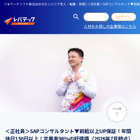
フォワードソフト株式会社のエンジニア求人・転職・採用 | ＜正社員＞SAPコンサルタント▼前給
会員登録
ログイン
人材をお探しの企業様はこちら
マッチ率
＜正社員＞SAPコンサルタント▼前給以上UP保証！年間
休日130日以上！定着率96％の好環境（2026年7月時点）