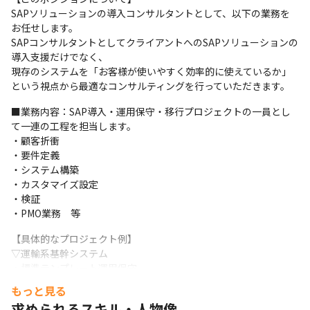
SAPソリューションの導入コンサルタントとして、以下の業務を
お任せします。

SAPコンサルタントとしてクライアントへのSAPソリューションの
導入支援だけでなく、

現存のシステムを「お客様が使いやすく効率的に使えているか」
という視点から最適なコンサルティングを行っていただきます。
■業務内容：SAP導入・運用保守・移行プロジェクトの一員とし
て一連の工程を担当します。

・顧客折衝

・要件定義

・システム構築

・カスタマイズ設定

・検証

・PMO業務　等
【具体的なプロジェクト例】

▽運輸系基幹システム

・標準テンプレート運用保守

・グローバル展開

もっと見る
・移行コンサルティング

求められるスキル・人物像