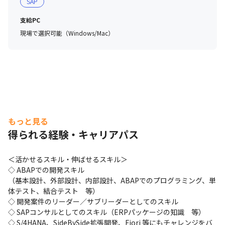
SAP
支給PC
現場で選択可能（Windows/Mac）
エンジニア座談会の様子
もっと見る
得られる経験・キャリアパス
新卒メンバーの様子
＜活かせるスキル・伸ばせるスキル＞

◇ ABAPでの開発スキル

（基本設計、外部設計、内部設計、ABAPでのプログラミング、単
体テスト、結合テスト　等）

◇ 開発案件のリーダー／サブリーダーとしてのスキル

◇ SAPコンサルとしてのスキル（ERPパッケージの知識　等）

◇ S/4HANA、SideBySide拡張開発、Fiori 等にもチャレンジをバ