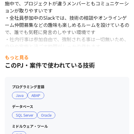
施中で、プロジェクトが違うメンバーともコミュニケーシ
ョンが取りやすいです

・全社員参加中のSlackでは、技術の相談やオンラインゲ
ーム仲間募集などの趣味も楽しめるルームを設けているの
で、誰でも気軽に発言のしやすい環境です

・社内行事は参加自由で、強制される事は一切無いため、
自分や家族と過ごす時間がしっかり作れます

もっと見る
■ 社風

このPJ・案件で使われている技術
・「エンジニアファースト」をスローガンに掲げ、個人の
スキルや希望に沿ったプロジェクトへのアサインを行って
おり、定着率は96％以上です（2026年7月現在）

プログラミング言語
・代表と現場のメンバーとの距離も近く、技術に関する相
Java
ABAP
談など気軽にコミュニケーションが取れる環境です

・多様性と個性を大切にした会社作りをしています

データベース
・有給消化率は創立以降100％です
SQL Server
Oracle
ミドルウェア・ツール