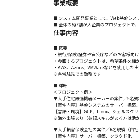
事業概要
■ システム開発事業として、Web基幹シス
■ 全体の約7割が大企業のプロジェクトで、
仕事内容
■ 概要

・銀行/保険/証券や官公庁などのお客様向
・参画するプロジェクトは、希望条件を細か
・AWS、Azure、VMWareなどを使用した
※各常駐先での勤務です
■ 詳細

＜プロジェクト例＞

▼大手住宅設備機器メーカーの案件／5名規
【案件内容】基幹システムのサーバー構築、
【言語・環境】GCP、Linux、シェルスクリ
※海外出張あり（英語スキルがある方は活
▼大手損害保険会社の案件／6名規模（自社2
【案件内容】サーバー構築、クラウド化
