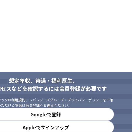


が上場企業のプロジェクトです

ト参画オファーメールが届くため、選べるプロジェクト数も多いです

ら確認/調整をしているので、平均残業時間は15時間以内です

も希望があれば挑戦OKで、さまざまな言語と幅広い領域でスキルアップ
い場合は、ベテランエンジニアと一緒に参画するよう調整が可能です
想定年収、待遇・福利厚生、
ロセスなどを確認するには会員登録が必要です
ックID利用規約
、
レバレジーズグループ・プライバシーポリシー
をご確
いただける場合は会員登録へお進みください。
Googleで登録
Appleでサインアップ