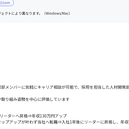
Zoom
ェクトにより異なります。（Windows/Mac）
業部メンバーに気軽にキャリア相談が可能で、採用を担当した人材開発部
や取り組み姿勢を中心に評価しています
ーダーへ昇格⇒年収130万円アップ

ップアップが叶わず当社へ転職⇒入社1年後にリーダーに昇格し、年収1