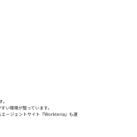
。

すい環境が整っています。

ージェントサイト『Workteria』も運