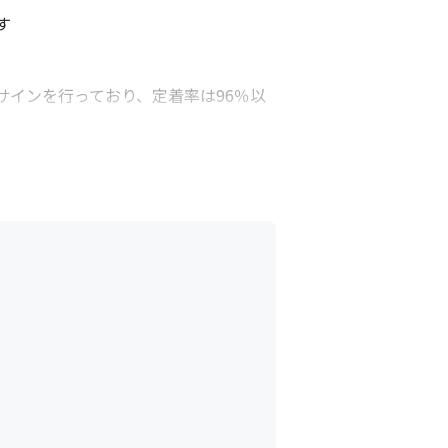


インを行っており、定着率は96％以
境です

ゲーム作成）