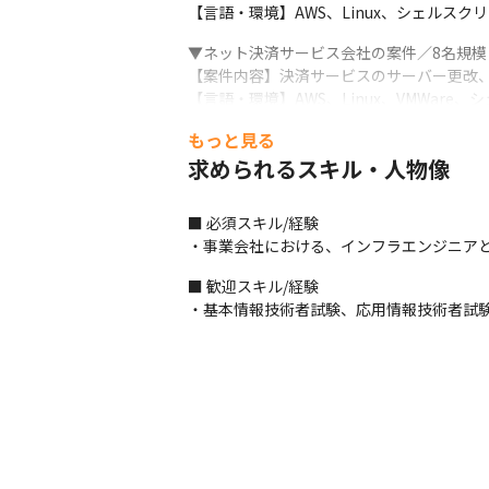
【言語・環境】AWS、Linux、シェルスク
▼ネット決済サービス会社の案件／8名規模（
【案件内容】決済サービスのサーバー更改、
【言語・環境】AWS、Linux、VMWare
もっと見る
＜入社後の流れ＞

1.これまでの経験・スキルと今後のキャリ
求められるスキル・人物像
2.スキルシートの内容をもとに、1人平均5～
3.興味のある案件先の担当者と情報交換を行
■ 必須スキル/経験

※参画する案件が決まらない場合、会社が勝
・事業会社における、インフラエンジニア
4.プロジェクトに参画後は、現場の中で業
■ 歓迎スキル/経験

＜体制＞

・基本情報技術者試験、応用情報技術者試験
・各プロジェクトは、平均約15名（うち当社
・配属先プロジェクトにより、採用する開発
・配属先プロジェクトにより、当社のメン
＜コミュニケーション方法＞

・業務中のコミュニケーションには、Zoom
・朝または夕方に口頭でタスクやスケジュー
・RedmineやExcelのガントチャー