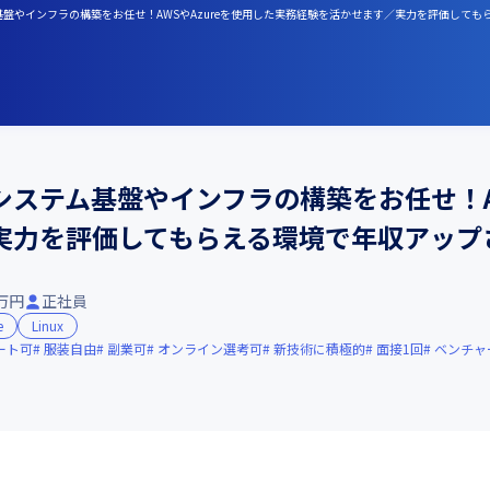
基盤やインフラの構築をお任せ！AWSやAzureを使用した実務経験を活かせます／実力を評価して
ステム基盤やインフラの構築をお任せ！AW
実力を評価してもらえる環境で年収アップ
0万円
正社員
e
Linux
ート可
服装自由
副業可
オンライン選考可
新技術に積極的
面接1回
ベンチャ