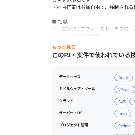
・社内行事は参加自由で、強制される
■ 社風

・「エンジニアファースト」をスロー
上です（2026年7月現在）

・代表と現場のメンバーとの距離も近
もっと見る
・多様性と個性を大切にした会社作りを
このPJ・案件で使われている
・有給消化率は創立以降100％です
データベース
Oracle
ミドルウェア・ツール
VMware
クラウド
AWS
サーバー・OS
新潟メンバー＆新オフィス紹介
Linux
プロジェクト管理
Redmine