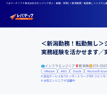
フォワードソフト株式会社のエンジニア求人・転職・採用 | ＜新潟勤務！転勤無し＞システム
＜新潟勤務！転勤無し＞シ
実務経験を活かせます／
インフラエンジニア
新潟県
370-55
VMware
AWS
Oracle
Microsoft Azur
自社サービスあり
リモートワーク可
フルリモ
女性エンジニアが活躍中