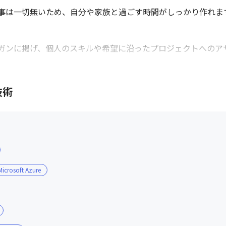
事は一切無いため、自分や家族と過ごす時間がしっかり作れます
ガンに掲げ、個人のスキルや希望に沿ったプロジェクトへのアサ
く、技術に関する相談など気軽にコミュニケーションが取れる環
しています

技術
Microsoft Azure
社内勉強会の様子（Javaでビンゴ