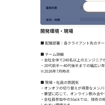
雇用形態
休日・休暇
開発環境・現場
■ 配属部署：各クライアント先のチー
スキルやノウハウを積極的に共有していま
■ チーム詳細

・会社全体で240名以上のエンジニアが
・20代前半～40代後半までの幅広い
※2026年7月時点

■ 現場・社員の雰囲気

・オンオフの切り替えが得意なメンバー
・要望に応じて、オンライン飲み会や
・全社員参加中のSlackでは、技
しやすい環境です
