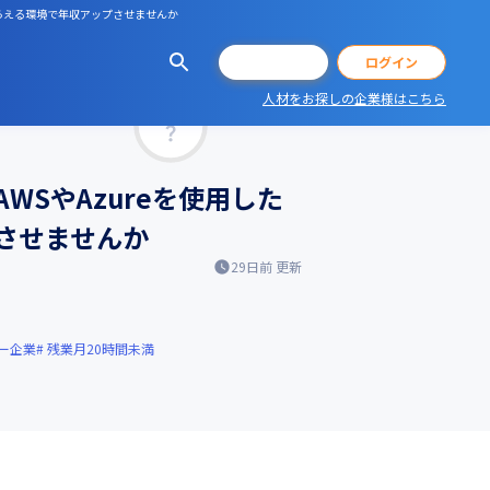
もらえる環境で年収アップさせませんか
会員登録
ログイン
人材をお探しの企業様はこちら
マッチ率
SやAzureを使用した
させませんか
29日前
更新
ー企業
残業月20時間未満