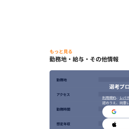
■ この仕事の面白み、魅力※2026年7月現在
・参画するのは、約7割が大手企業、約3割
・会社宛に毎日1,500件以上のプロジェク
・参画するプロジェクトの勤務時間は代表自
・未経験の分野や技術を扱うプロジェクトに
・インフラ→開発にジョブチェンジをした
もっと見る
勤務地・給与・その他情報
勤務地
選考プ
アクセス
利用規約
、
レバテ
認のうえ、同意
勤務時間
想定年収