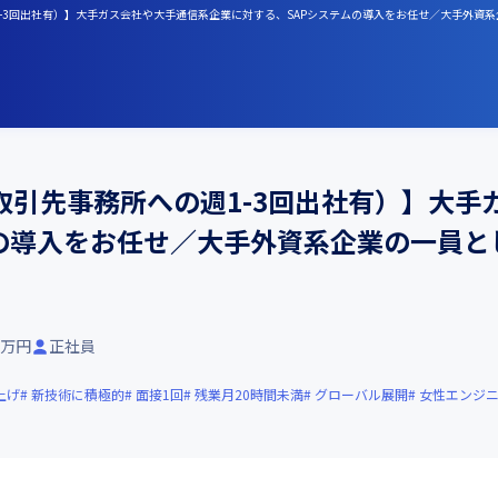
1-3回出社有）】大手ガス会社や大手通信系企業に対する、SAPシステムの導入をお任せ／大手外資
取引先事務所への週1-3回出社有）】大手
ムの導入をお任せ／大手外資系企業の一員と
00万円
正社員
上げ
新技術に積極的
面接1回
残業月20時間未満
グローバル展開
女性エンジ