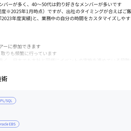
バーが多く、40～50代は釣り好きなメンバーが多いです

度※2025年1月時点）ですが、出社のタイミングが合えばご飯
業本部2023年度実績)と、業務中の自分の時間をカスタマイズし
アーに参加できます

取りも頻繁に行っています

多く、日本でも本社と同様にイベントの実施を進めている段階で
技術
補助があります。

ュリティマネジメント

PL/SQL
ススペシャリスト、ITサービスマネージャ、エンベデッドシス
racle EBS
ト、プロジェクトマネージャ
