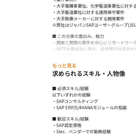
・大手電機事業社、化学製造事業社に対する、
・大手製造業社に対する運用保守案件

・大手医療メーカーに対する開発案件

※弊社はジャパンSAPユーザーグループ(JS
■ この仕事の面白み、魅力

・関東と関西の案件を中心にリモートワーク
・WITSを親会社に持ち、全世界の社員合わせ
・お客様先で仕事をすることもあるので、お
・大手ガス会社や大手通信系企業をはじめ
もっと見る
求められるスキル・人物像
■ 必須スキル/経験

以下いずれかの経験

・SAPコンサルティング

・SAP ERP/S/4HANAモジュールの知識
■ 歓迎スキル/経験

・SAP認定資格

・SIer、ベンダーでの勤務経験
