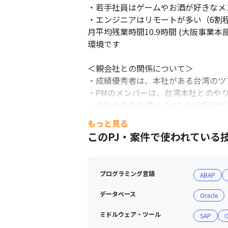
・若手社員はゲームやお酒が好きなメン
・エンジニアはリモートが多い（6割程
月平均残業時間10.9時間 (大阪事
環境です

＜親会社との関係について＞

・成績優秀者は、本社がある台湾のツ
・PMのメンバーは、台湾本社とのやり
・本社のある台湾はイベントや祝日が
もっと見る
＜資格手当について（毎月支給）＞

このPJ・案件で使われている
資格取得支援制度や講習会への参加費用
1.資格ごとの支給例

・1,500円：ITパスポート、情報セキ
プログラミング言語
ABAP
・3,000円：基本情報技術者

・5,000円：応用情報技術者

データベース
Oracle
・1万円：ネットワーク/データベー
支援士

ミドルウェア・ツール
SAP
O
・1万5,000円：システムアーキテク