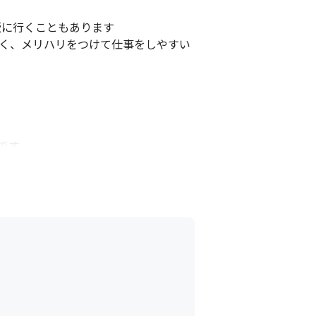
に行くこともあります

やすく、メリハリをつけて仕事をしやすい
す 

テムスペシャリスト、情報処理安全確保