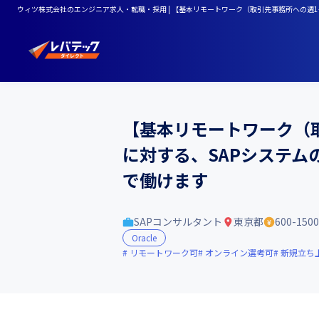
ウィツ株式会社のエンジニア求人・転職・採用 | 【基本リモートワーク（取引先事務所への週
【基本リモートワーク（
に対する、SAPシステ
で働けます
SAPコンサルタント
東京都
600-15
Oracle
リモートワーク可
オンライン選考可
新規立ち