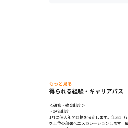
・2万円：システム監視技術者、ITスト
※取得後3年まで毎月支給します

※入社前3年以内であれば対象範囲です
2.ベンダー試験合格報奨金（合格時一
・SAP Certified Development As
・SAP Certified Application Asso
・ORACLE MASTER Silver：受験料＋
・ORACLE MASTER Gold：受験料＋7
・Java Programmer Silver：受験料＋
・Java Programmer Gold：受験料
もっと見る
得られる経験・キャリアパス
＜研修・教育制度＞

・評価制度

1月に個人年間目標を決定します。年2回（
を上位の部署へエスカレーションします。最
WITS台湾紹介動画