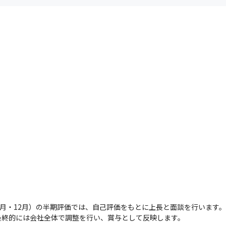
ラテジスト



時金支給）の支給例

sociate：受験料＋3万円

ciate：受験料＋5万円

3万円

万円

3万円

＋5万円
7月・12月）の半期評価では、自己評価をもとに上長と面談を行います
終的には会社全体で調整を行い、賞与として反映します。

ウィツ株式会社紹介動画