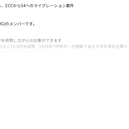
ECCからS4へのマイグレーション案件

UG)のメンバーです。
を併用しながらお仕事ができます

ると10,000名程度（2024年7月時点）の組織である大手外資系企業の
客様と近い距離で仕事ができます

とする優良企業との取引実績があるので、多様なプロジェクトに参画で