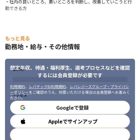
・社内の良いところ、悪いところを判断し、改善していこうと行
動できる方
もっと見る
勤務地・給与・その他情報
想定年収、待遇・福利厚生、
選考プロセスなどを確認
勤務地
するには会員登録が必要です
利用規約
、
レバテックID利用規約
、
レバレジーズグループ・プライバシ
ーポリシー
をご確認のうえ、同意いただける場合は会員登録へお進みく
アクセス
ださい。
Googleで登録
Appleでサインアップ
勤務時間
メールアドレスで登録
メンバーがサポートしてくれる体制ができています。