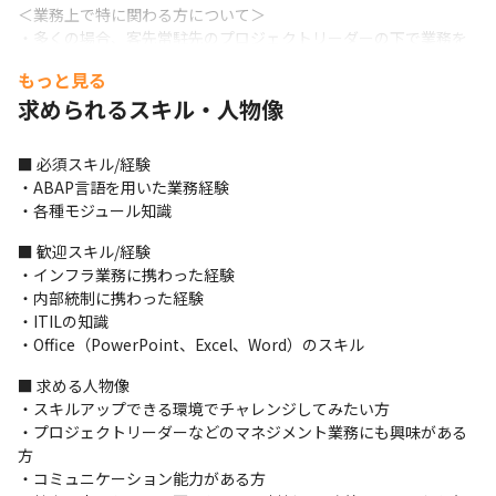
＜業務上で特に関わる方について＞

・多くの場合、客先常駐先のプロジェクトリーダーの下で業務を
していただきます
もっと見る
＜サポート体制について＞

求められるスキル・人物像
・プロジェクトリーダーは参画先によって変わるものの、報連相
と挨拶をしっかりできていれば周りのメンバーがサポートしてく
■ 必須スキル/経験

れる体制ができています

・ABAP言語を用いた業務経験

・現場で問題がある場合や、新しいスキルを身につけたい等の相
・各種モジュール知識
談事項は、メールや電話で営業担当にいつでも伝えることができ
ます
■ 歓迎スキル/経験

・インフラ業務に携わった経験

＜期待していること＞

・内部統制に携わった経験

・顧客からの問い合わせに対しては、エンドユーザー向けに分か
・ITILの知識

りやすく簡単に説明する必要があるため、相手に合わせたコミュ
・Office（PowerPoint、Excel、Word）のスキル
ニケーションをとって活躍してほしいです
■ 求める人物像

■ この仕事の魅力、面白み

・スキルアップできる環境でチャレンジしてみたい方

・当社は実際にユーザーとしてもSAP S/4HANAクラウドを自社で
・プロジェクトリーダーなどのマネジメント業務にも興味がある
も導入しているので、同じ製造業のユーザーとしての視点を持っ
方

てお客様に提案できるだけではなく、社内でもSAPコンサルタン
・コミュニケーション能力がある方

トとして活躍するチャンスがあります