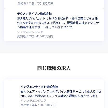
愛知県
年収 :
450
-
850
万円
テクノホライゾン株式会社
SAP導入プロジェクトにおける現状分析・要件定義などをお任
せ！SAPやABAPのスキルを活かして、現場改善の視点でシステ
ム構築や運用サポートをしていきませんか
システムエンジニア
愛知県
年収 :
450
-
850
万円
同じ職種の求人
インヴェンティット株式会社
国内シェアトップクラスのデバイス管理サービスを支える！Li
nux、AWSを用いたインフラの構築と運用をおまかせします
インフラエンジニア
東京都
年収 :
600
-
900
万円