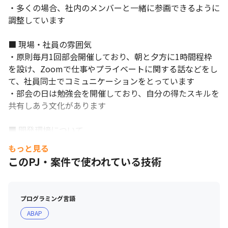
・多くの場合、社内のメンバーと一緒に参画できるように
調整しています

■ 現場・社員の雰囲気

・原則毎月1回部会開催しており、朝と夕方に1時間程枠
を設け、Zoomで仕事やプライベートに関する話などをし
て、社員同士でコミュニケーションをとっています

・部会の日は勉強会を開催しており、自分の得たスキルを
共有しあう文化があります

■ 開発環境について

・参画先によって異なりますが、社内のサンドボックス環
もっと見る
境が使用できるようになっているので、設定の実験もでき
このPJ・案件で使われている技術
ます

・社内にSAPがあるため、状態や仕組みなどの疑問点を担
当者に聞ける環境です
プログラミング言語
ABAP