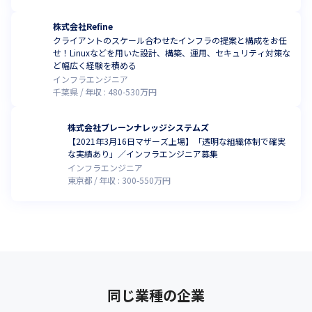
株式会社Refine
クライアントのスケール合わせたインフラの提案と構成をお任
せ！Linuxなどを用いた設計、構築、運用、セキュリティ対策な
ど幅広く経験を積める
インフラエンジニア
千葉県
年収 :
480
-
530
万円
株式会社ブレーンナレッジシステムズ
【2021年3月16日マザーズ上場】「透明な組織体制で確実
な実績あり」／インフラエンジニア募集
インフラエンジニア
東京都
年収 :
300
-
550
万円
同じ業種の企業