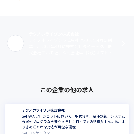
テクノホライゾン株式会社
テクノホライゾン株式会社は2010年4月に創
業し、2021年4月に株式会社タイテック、株
式会社エルモ社、株式会社中日諏訪オプト電
子と合併しました。映像&IT及びロボティク
スを軸に、「学校教育」･･･
この企業の他の求人
テクノホライゾン株式会社
SAP導入プロジェクトにおいて、現状分析、要件定義、システム
設置やプログラム開発をお任せ！自社でもSAP導入中なため、よ
りきめ細やかな対応が可能な環境
SAPコンサルタント