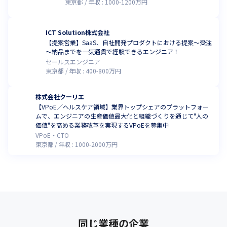
東京都
年収 :
1000
-
1200
万円
ICT Solution株式会社
【提案営業】SaaS、自社開発プロダクトにおける提案～受注
～納品までを一気通貫で経験できるエンジニア！
セールスエンジニア
東京都
年収 :
400
-
800
万円
株式会社クーリエ
【VPoE／ヘルスケア領域】業界トップシェアのプラットフォー
ムで、エンジニアの生産価値最大化と組織づくりを通じて"人の
価値"を高める業務改革を実現するVPoEを募集中
VPoE・CTO
東京都
年収 :
1000
-
2000
万円
同じ業種の企業