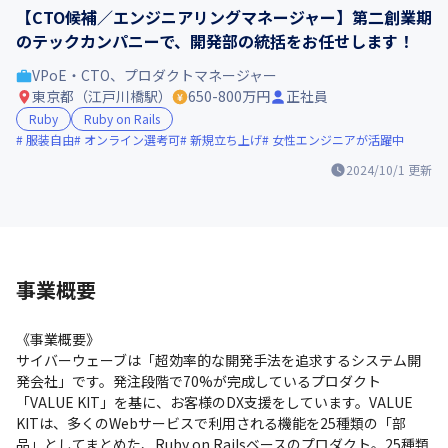
【CTO候補／エンジニアリングマネージャー】第二創業期
のテックカンパニーで、開発部の統括をお任せします！
VPoE・CTO、プロダクトマネージャー
東京都（江戸川橋駅）
650-800万円
正社員
Ruby
Ruby on Rails
服装自由
オンライン選考可
新規立ち上げ
女性エンジニアが活躍中
2024/10/1
更新
事業概要
《事業概要》

サイバーウェーブは「超効率的な開発手法を追求するシステム開
発会社」です。発注段階で70%が完成しているプロダクト
「VALUE KIT」を基に、お客様のDX支援をしています。VALUE 
KITは、多くのWebサービスで利用される機能を25種類の「部
品」としてまとめた、Ruby on Railsベースのプロダクト。25種類