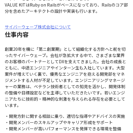
VALUE KITはRuby on Railsがベースになっており、Railsのコア部
分を含めたアーキテクトの設計や実装も行います。
サイバーウェーブ株式会社について
仕事内容
創業20年を機に「第ニ創業期」として組織化する方針へと舵を切
ったサイバーウェーブ。会社が急拡大する中で、さまざまな業界
のお客様のパートナーとしてDXを支えてきました。会社の成長と
ともに、中途エンジニアやインターン生も入社しています。大型
案件が増えていく裏で、優秀なエンジニアを抱える開発部をマネ
ジメントする人材が不足しています。エンジニアリングマネージ
ャーの業務は、ベテラン技術者としての知見を活かし、開発体制
の整備や目標設定などを主導していただきたいです。若いエンジ
ニアたちに技術的・精神的な刺激を与えられる存在を必要として
います。
・開発方針に関する相談に乗り、適切な指導やアドバイスの実施

・開発メンバーのスキルアップやキャリア形成をサポート

・開発メンバーが高いパフォーマンスを発揮できる環境を整備
