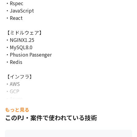
・Rspec

・JavaScript

・React

【ミドルウェア】

・NGINX1.25

・MySQL8.0

・Phusion Passenger

・Redis

【インフラ】

・AWS

・GCP

・Azure

・オンプレ

もっと見る
このPJ・案件で使われている技術
【ツール】

・GitHub

・Asana
