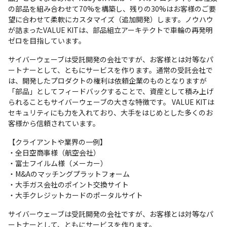
の部品を組み合わせて70%を構築し、残りの30%はお客様のご要
望に合わせて柔軟にカスタマイズ（追加開発）します。ノウハウ
が詰まったVALUE KITは、部品組立アーキテクトで車輪の再発明
ゼロを目指しています。
サイバーウェーブは受託開発の会社ですが、お客様とは対等なパ
ートナーとして、ともにサービスを作ります。通常の受託会社で
は、開発したプロダクトの権利は依頼企業のものとなりますが
「部品」としてフィードバックすることで、資産として積み上げ
られることもサイバーウェーブの大きな特徴です。 VALUE KITは
セキュリティにも力を入れており、大手をはじめとした多くのお
客様から信頼されています。 
【クライアントや業界の一例】

・全日空商事様（航空会社）

・富士フイルム様（メーカー）

・M&Aのマッチングプラットフォーム

・大手ガス会社のポイント交換サイト

・大手クレジットカードのポータルサイト
サイバーウェーブは受託開発の会社ですが、お客様とは対等なパ
ートナーとして、ともにサービスを作ります。
