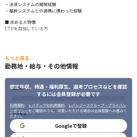
・決済システムの開発経験

・基幹システムとの連携に携わった経験
■ 求める人物像

CTOを目指している方
もっと見る
勤務地・給与・その他情報
想定年収、待遇・福利厚生、
選考プロセスなどを確認
勤務地
するには会員登録が必要です
利用規約
、
レバテックID利用規約
、
レバレジーズグループ・プライバシ
ーポリシー
をご確認のうえ、同意いただける場合は会員登録へお進みく
アクセス
ださい。
Googleで登録