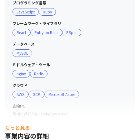
プログラミング言語
・Figma

JavaScript
Ruby
・Google Workspace
フレームワーク・ライブラリ
React
Ruby on Rails
RSpec
データベース
MySQL
ミドルウェア・ツール
nginx
Redis
クラウド
AWS
GCP
Microsoft Azure
支給PC
現場で選択可能（Windows/Mac）
もっと見る
事業内容の詳細