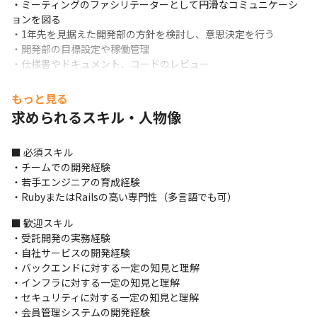
・ミーティングのファシリテーターとして円滑なコミュニケーシ
ョンを図る

・1年先を見据えた開発部の方針を検討し、意思決定を行う

・開発部の目標設定や稼働管理

・仕様書やドキュメント、コードのレビュー

・リリース後のハイパーケアや課題抽出、開発部へのフィードバ
ック

もっと見る
・使用確認や不具合調査などの問い合わせ対応

求められるスキル・人物像
・中途エンジニアやインターン生の採用

・開発メンバーの人事評価
■ 必須スキル

・チームでの開発経験

・若手エンジニアの育成経験

・RubyまたはRailsの高い専門性（多言語でも可）
■ 歓迎スキル

・受託開発の実務経験

・自社サービスの開発経験

・バックエンドに対する一定の知見と理解

・インフラに対する一定の知見と理解

・セキュリティに対する一定の知見と理解

・会員管理システムの開発経験
