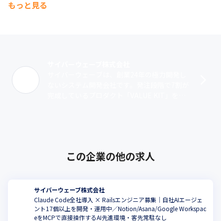
もっと見る
サイバーウェーブ株式会社
サイバーウェーブは、創業24年の極力開発し
ないシステム開発会社です。発注段階で7割が
完成しているプロダクト「VALUE KIT」を元
に、お客様のDX支援をしています。VALUE KI
Tは、多くのWeb･･･
この企業の他の求人
サイバーウェーブ株式会社
Claude Code全社導入 × Railsエンジニア募集｜自社AIエージェ
ント17個以上を開発・運用中／Notion/Asana/Google Workspac
eをMCPで直接操作するAI先進環境・客先常駐なし