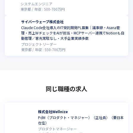
システムエンジニア
東京都
年収 :
500
-
700
万円
サイバーウェーブ株式会社
Claude Code全社導入のIT受託開発PL募集｜議事録・Asana管
理・売上WチェックをAIが担当・MCPサーバー連携でNotionも自
動管理／客先常駐なし・大手企業実績多数
プロジェクトリーダー
東京都
年収 :
550
-
700
万円
同じ職種の求人
株式会社Wellnize
PdM（プロダクト・マネジャー）（正社員）（要日本
在住）
プロダクトマネージャー