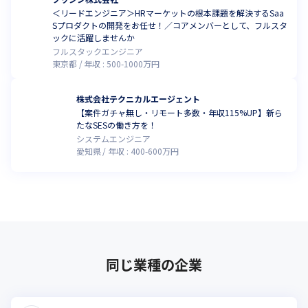
＜リードエンジニア＞HRマーケットの根本課題を解決するSaa
Sプロダクトの開発をお任せ！／コアメンバーとして、フルスタ
ックに活躍しませんか
フルスタックエンジニア
東京都
年収 :
500
-
1000
万円
株式会社テクニカルエージェント
【案件ガチャ無し・リモート多数・年収115%UP】新ら
たなSESの働き方を！
システムエンジニア
愛知県
年収 :
400
-
600
万円
同じ業種の企業