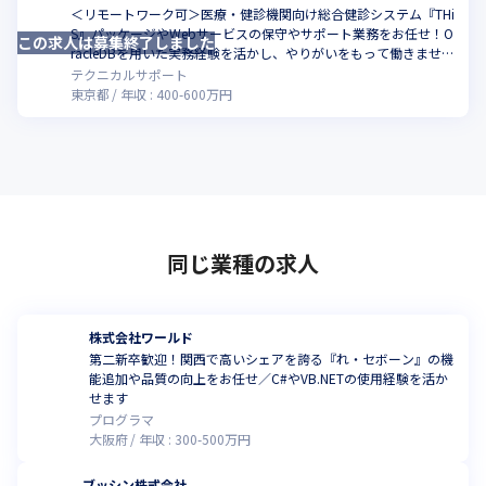
＜リモートワーク可＞医療・健診機関向け総合健診システム『THi
S』パッケージやWebサービスの保守やサポート業務をお任せ！O
この求人は募集終了しました
racleDBを用いた実務経験を活かし、やりがいをもって働きません
か
テクニカルサポート
東京都
年収 :
400
-
600
万円
同じ業種の求人
株式会社ワールド
第二新卒歓迎！関西で高いシェアを誇る『れ・セボーン』の機
能追加や品質の向上をお任せ／C#やVB.NETの使用経験を活か
せます
プログラマ
大阪府
年収 :
300
-
500
万円
ブッシン株式会社