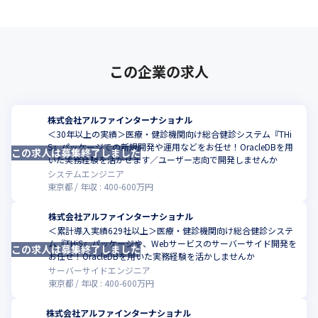
この企業の求人
株式会社アルファインターナショナル
＜30年以上の実績＞医療・健診機関向け総合健診システム『THi
S』パッケージでの新規開発や運用などをお任せ！OracleDBを用
この求人は募集終了しました
こ
いた実務経験を活かせます／ユーザー志向で開発しませんか
システムエンジニア
東京都
年収 :
400
-
600
万円
株式会社アルファインターナショナル
＜累計導入実績629社以上＞医療・健診機関向け総合健診システ
ム『THiS』パッケージや、Webサービスのサーバーサイド開発を
この求人は募集終了しました
こ
お任せ！OracleDBを用いた実務経験を活かしませんか
サーバーサイドエンジニア
東京都
年収 :
400
-
600
万円
株式会社アルファインターナショナル