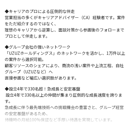
◆キャリアのプロによる圧倒的な伴走 

営業担当の多くがキャリアアドバイザー（CA）経験者です。案件
をただ紹介するのではなく、

理想のキャリアから逆算し、面談対策から参画後のフォローまで
プロとして伴走します。
◆グループ会社の強いネットワーク 

「UZUZホールディングス」のネットワークを活かし、1万件以上
の案件から選択可能。

顧客リソースのシェアにより、商流の浅い案件や上流工程、自社
グループ（UZUZなど）へ

直接参画など幅広い選択肢があります。
◆設立4年で330名超！急成長と安定基盤

 設立4年で330名以上の仲間が集まり圧倒的な成長速度を誇りま
す。

急成長に伴う最先端技術への挑戦機会の豊富さと、グループ経営
の安定基盤があるため、

待機時の月給100%保証など手厚い待遇を実現しています。
◆高単価×高還元×案件選択 
