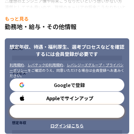
△理想のエンジニア像や将来こうなりたいという想いがない方

現！
漠然としてでも良いので、理想のキャリアや将来こうなりたいと
いう想いがないと、

・M.Nさん：下流工程からSS工程へ

もっと見る
我々もサポートできることがほとんどなくなってしまいます。

Java開発以降の下流工程2年強の経験から、上位体制案件にて
勤務地・給与・その他情報
「こんなエンジニアになりたい」「こんな技術を経験していきた
SS（基本設計と詳細設計の間）工程から参画。

い」「こんな暮らしがしたい」等、

入社から約1年半で着実に設計工程へステップアップ！
なんでも良いので、今後の想いを持っている方が良いかと思いま
《入社後の流れ》

す。
想定年収、待遇・福利厚生、
選考プロセスなどを確認
勤務地
まずは、営業担当が希望やキャリアについてヒアリング。

するには会員登録が必要です
＜やりがい＞

最新の市況を知り尽くしたキャリアアドバイザーと

◎自由に自身のキャリアを形成できる

「キャリア実現のために、今は現場でこんな経験を積んだ方が良
利用規約
、
レバテックID利用規約
、
レバレジーズグループ・プライバシ
最新の市況を知り尽くしたキャリアアドバイザーと

い、こんな自己学習をした方が良い」

ーポリシー
をご確認のうえ、同意いただける場合は会員登録へお進みく
アクセス
「キャリア実現のために、今は現場でこんな経験を積んだ方が良
といったキャリアカウンセリングをしていきながら、中長期的に
ださい。
い、こんな自己学習をした方が良い」

キャリア形成をしていく形です。必要な案件情報は、単価や内容
Googleで登録
といったキャリアカウンセリングをしていきながら、中長期的に
含めて全て社内システムから確認ができるため、安心感と納得感
キャリア形成をしていく形です。

を持って働くことができます。
Appleでサインアップ
勤務時間
必要な案件情報は、単価や内容含めて全て社内システムから確認
ができるため、安心感と納得感を持って働くことができます。
メールアドレスで登録
＜メッセージ＞

想定年収
“自らとエンジニアがウズウズ働ける世の中をつくる。”

ログインはこちら
エンジニアの仕事は「世の中の問題を技術力で解消する」ことで