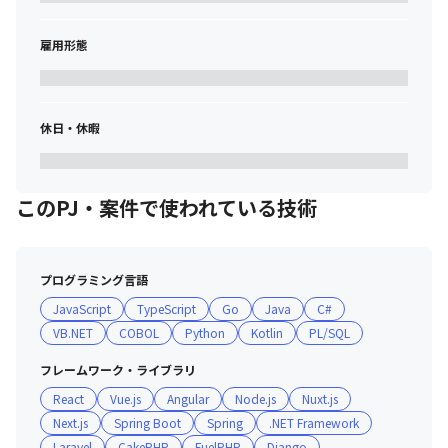
す。

でも、社会の問題を解決し続けるエンジニア自身、

雇用形態
働き方やキャリアに多くの「問題」を抱えています。

彼らが安心して働けるよう、そのキャリアを支援する。

そしてこの取り組みを業界全体に広げ、自社社員だけでなく

「全てのエンジニアがウズウズ働ける世の中」をつくる。

休日・休暇
それが私たちESESです。
私たちESESは『SES業界を良い(E)SESに変えていき、ITエンジニ
アの労働環境を良くしていく』ために2021年10月に設立した会社
このPJ・案件で使われている技術
です。
SESという業態には「エンジニアの報酬が低い」「不透明な評価
制度により給与に納得感がない」「キャリアの選択権がない」と
プログラミング言語
いった課題が多くあります。
JavaScript
TypeScript
Go
Java
C#
これらの課題を解消するために、働いているエンジニアが満足で
VB.NET
COBOL
Python
Kotlin
PL/SQL
きる報酬／配属制度（エンジニアファースト制度）を作り、“エン
ジニアが自由なキャリア選択ができる＆納得感のある報酬を得ら
フレームワーク・ライブラリ
れる”SES事業を展開しています。
React
Vue.js
Angular
Node.js
Nuxt.js
Next.js
Spring Boot
Spring
.NET Framework
「将来はこうなって欲しい」と、エンジニアに特定のキャリアを
Laravel
CakePHP
FuelPHP
Django