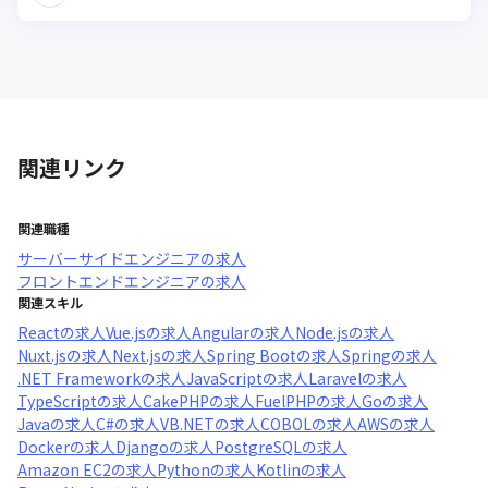
関連リンク
関連職種
サーバーサイドエンジニア
の求人
フロントエンドエンジニア
の求人
関連スキル
React
の求人
Vue.js
の求人
Angular
の求人
Node.js
の求人
Nuxt.js
の求人
Next.js
の求人
Spring Boot
の求人
Spring
の求人
.NET Framework
の求人
JavaScript
の求人
Laravel
の求人
TypeScript
の求人
CakePHP
の求人
FuelPHP
の求人
Go
の求人
Java
の求人
C#
の求人
VB.NET
の求人
COBOL
の求人
AWS
の求人
Docker
の求人
Django
の求人
PostgreSQL
の求人
Amazon EC2
の求人
Python
の求人
Kotlin
の求人