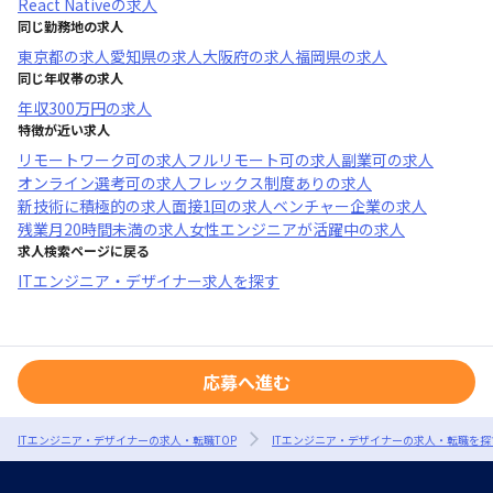
React Native
の求人
同じ勤務地の求人
東京都
の求人
愛知県
の求人
大阪府
の求人
福岡県
の求人
同じ年収帯の求人
年収
300万円
の求人
特徴が近い求人
リモートワーク可
の求人
フルリモート可
の求人
副業可
の求人
オンライン選考可
の求人
フレックス制度あり
の求人
新技術に積極的
の求人
面接1回
の求人
ベンチャー企業
の求人
残業月20時間未満
の求人
女性エンジニアが活躍中
の求人
求人検索ページに戻る
ITエンジニア・デザイナー求人を探す
応募へ進む
ITエンジニア・デザイナーの求人・転職TOP
ITエンジニア・デザイナーの求人・転職を探