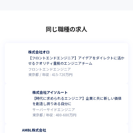
同じ職種の求人
株式会社オロ
【フロントエンドエンジニア】アイデアをダイレクトに活か
せるクオリティ重視のエンジニアチーム
フロントエンドエンジニア
東京都
年収 :
415
-
720
万円
株式会社アイソルート
【時代に求められるエンジニア】企業と共に新しい価値
を創造し誇りある自分に
サーバーサイドエンジニア
東京都
年収 :
480
-
680
万円
AMBL株式会社