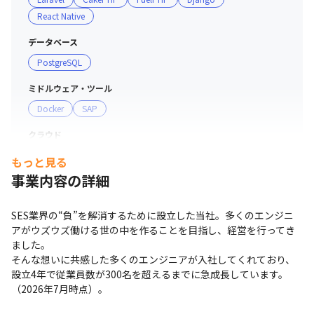
押し付ける会社ではありません。
React Native
「大好きな技術分野を極めたい」

「他領域にキャリアシフトしたい」

データベース
「マネジメント・後進育成にチャレンジしたい」

PostgreSQL
「独立したい」

「とにかく収入をアップさせたい」

ミドルウェア・ツール
「自社サービスを立ち上げてみたい」など
Docker
SAP
……など、あなたの率直な「希望」や

クラウド
「未来像」をぜひ教えてください！

当社で実現していきましょう！
AWS
Amazon EC2
もっと見る
事業内容の詳細
その他
Salesforce
SES業界の“負”を解消するために設立した当社。多くのエンジニ
アがウズウズ働ける世の中を作ることを目指し、経営を行ってき
ました。

そんな想いに共感した多くのエンジニアが入社してくれており、
設立4年で従業員数が300名を超えるまでに急成長しています。
（2026年7月時点）。