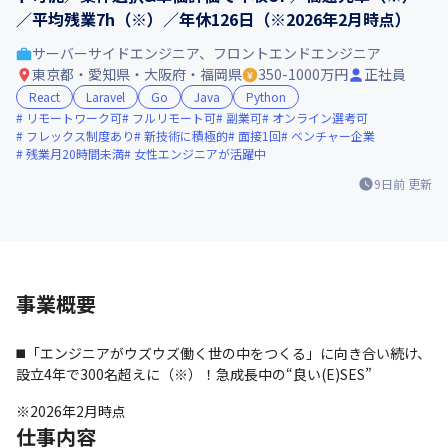
／平均残業7h（※）／年休126日（※2026年2月時点）
サーバーサイドエンジニア、フロントエンドエンジニア
東京都・愛知県・大阪府・福岡県
350-1000万円
正社員
React
Laravel
Go
Java
Python
リモートワーク可
フルリモート可
副業可
オンライン選考可
フレックス制度あり
新技術に積極的
面接1回
ベンチャー企業
残業月20時間未満
女性エンジニアが活躍中
9日前
更新
事業概要
◼️「エンジニアがウズウズ働く世の中をつくる」に向き合い続け、
設立4年で300名超えに（※）！急成長中の“良い(E)SES”
※2026年2月時点
仕事内容