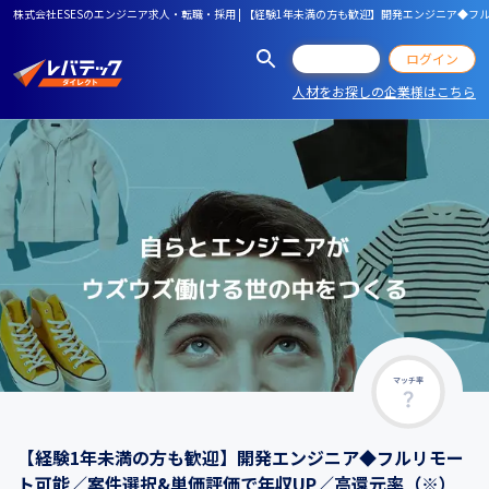
株式会社ESESのエンジニア求人・転職・採用 | 【経験1年未満の方も歓迎】開発エンジニア◆フ
会員登録
ログイン
人材をお探しの企業様はこちら
マッチ率
【経験1年未満の方も歓迎】開発エンジニア◆フルリモー
ト可能／案件選択&単価評価で年収UP／高還元率（※）