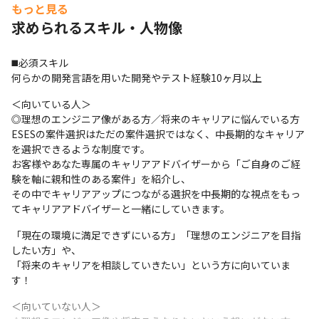
もっと見る
年収を決めるのは「顧客からの単価」×「会社からの還元率」。

求められるスキル・人物像
還元率の高さに加え、＋αで高単価を追求し高年収を実現。
《ESESの案件選択制はココが特長！》
◼️必須スキル

何らかの開発言語を用いた開発やテスト経験10ヶ月以上
弊社では、SESにありがちな「会社都合の案件配属」をしませ
ん。

＜向いている人＞

専属のキャリアアドバイザーとあなたの強みややりたいことを会
◎理想のエンジニア像がある方／将来のキャリアに悩んでいる方

話し、

ESESの案件選択はただの案件選択ではなく、中長期的なキャリア
今後のマーケットも踏まえた上で案件を選びキャリアを築くこと
を選択できるような制度です。

が可能です！
お客様やあなた専属のキャリアアドバイザーから「ご自身のご経
験を軸に親和性のある案件」を紹介し、

《案件例》

その中でキャリアアップにつながる選択を中長期的な視点をもっ
◎AIアプリ開発｜Python

てキャリアアドバイザーと一緒にしていきます。
◎LLMを用いたAIプロダクトの開発案件

◎通信系基幹システム｜Java

「現在の環境に満足できずにいる方」「理想のエンジニアを目指
◎IoT関連Webサービス｜React / TypeScript
したい方」や、

「将来のキャリアを相談していきたい」という方に向いていま
《キャリア支援・案件決定実績》

す！
・M.Yさん：先端技術へのモダナイズ案件へ

Python/VBAツール開発経験から、IoT開発やAIツールを活用した

＜向いていない人＞

AWSモダナイズ案件へアサイン。入社時から単価13万円UPを実