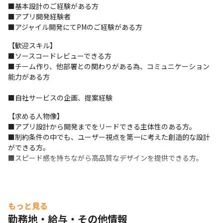
■基本設計のご経験がある方

・開発者との調整: デザインが技術的に実現可能であることを確
■アプリ開発経験者

認。

■アジャイル開発にてPMのご経験がある方
・変更対応: 開発過程で発生する仕様変更に対応し、デザインを調
整。

【歓迎スキル】

6. デザインのトレンド分析

■ソースコードレビューできる方

・市場調査: 最新のデザイントレンドを調査し、適切なアイデアを
■チーム作り、他部署との関わりがある為、コミュニケーション
取り入れる。

能力がある方                                      
・競合分析: 他社アプリを分析して、差別化ポイントを見つける。

7. アクセシビリティと多言語対応

■自社サービスの企画、提案経験
・アクセシビリティ対応: 障害のあるユーザーにも使いやすいデザ
インを設計。

【求める人物像】

・多言語対応: グローバル展開を視野に入れたデザインを策定。
■アプリ設計から開発までをリードできる主体性のある方。

■制約条件の中でも、ユーザー視点を第一に考えた創造的な設計
ができる方。

■スピード感を持ちながら高品質なデザインを提供できる方。
もっと見る
勤務地・給与・その他情報