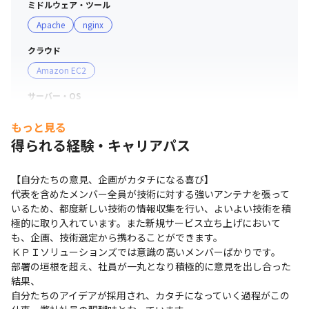
Zoom,Jira,Confluence

ミドルウェア・ツール
Apache
nginx
■ 社風

クラウド
・意識の高いメンバーが多く、部署の垣根を越え、社員が
Amazon EC2
一丸となり積極的に意見を出し合った結果、自分たちのア
イデアが採用され、カタチになっていきます

サーバー・OS
・持続可能な経済成長や産業と技術革新の基盤づくりに貢
iOS
Android
Windows
Ubuntu
献し、「人がより人らしく」生きる、豊かで明るい未来を
もっと見る
創造し続けます

得られる経験・キャリアパス
プロジェクト管理
・年齢や経験問わず、フラットな関係性が築けています

Confluence
・創造性と革新性を大切にしているため、すべてのメンバ
【自分たちの意見、企画がカタチになる喜び】

ーがアイデアを出し、自ら行動しています
コミュニケーションツール
代表を含めたメンバー全員が技術に対する強いアンテナを張って
Slack
Zoom
いるため、都度新しい技術の情報収集を行い、よいよい技術を積
極的に取り入れています。また新規サービス立ち上げにおいて
その他
も、企画、技術選定から携わることができます。

ＫＰＩソリューションズでは意識の高いメンバーばかりです。

Xcode
VisualStudio
部署の垣根を超え、社員が一丸となり積極的に意見を出し合った
支給PC
結果、

自分たちのアイデアが採用され、カタチになっていく過程がこの
現場で選択可能（Windows/Mac）