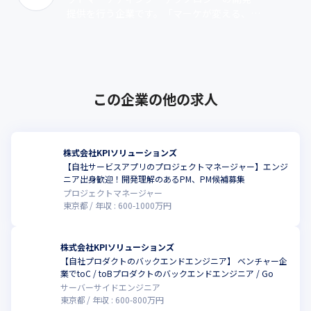
提供を行う企業です。「マーケが変える、変
わる世界」をテーマに複数の製品を展開して
います。『Mobsmart Poin･･･
この企業の他の求人
株式会社KPIソリューションズ
【自社サービスアプリのプロジェクトマネージャー】エンジ
こ
ニア出身歓迎！開発理解のあるPM、PM候補募集
プロジェクトマネージャー
東京都
年収 :
600
-
1000
万円
株式会社KPIソリューションズ
【自社プロダクトのバックエンドエンジニア】 ベンチャー企
こ
業でtoC / toBプロダクトのバックエンドエンジニア / Go
サーバーサイドエンジニア
東京都
年収 :
600
-
800
万円