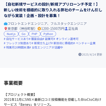
【自社新規サービスの設計/新規アプリローンチ予定！】
新しい技術を積極的に取り入れる弊社のチームをけん引し
ながら実装！企画・設計を募集！
フロントエンドエンジニア、フルスタックエンジニア
東京都（神谷町駅）
1200-1500万円
正社員
Nuxt.js
Go
PHP
Python
自社サービスあり
服装自由
副業可
オンライン選考可
フレックス制度あり
新規立ち上げ
新技術に積極的
ベンチャー企業
残業月20時間未満
女性エンジニアが活躍中
2025/4/24
更新
事業概要
【プロジェクト概要】

2021年11月にSNS×最新口コミ投稿機能を搭載したBtoCtoC向け
サービス「Beney」をリリース。
