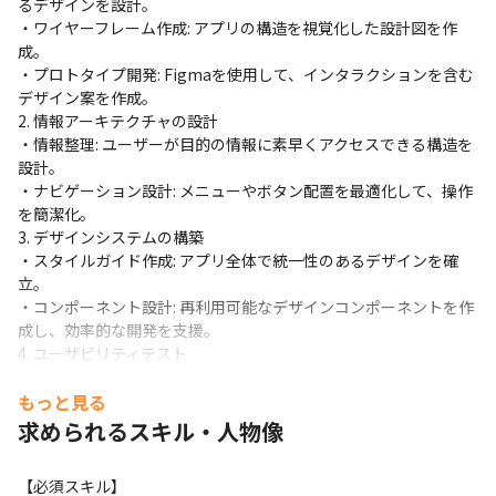
るデザインを設計。

・ワイヤーフレーム作成: アプリの構造を視覚化した設計図を作
成。

・プロトタイプ開発: Figmaを使用して、インタラクションを含む
デザイン案を作成。

2. 情報アーキテクチャの設計

・情報整理: ユーザーが目的の情報に素早くアクセスできる構造を
設計。

・ナビゲーション設計: メニューやボタン配置を最適化して、操作
を簡潔化。

3. デザインシステムの構築

・スタイルガイド作成: アプリ全体で統一性のあるデザインを確
立。

・コンポーネント設計: 再利用可能なデザインコンポーネントを作
成し、効率的な開発を支援。

4. ユーザビリティテスト

・テスト計画の策定: リリース前にユーザー視点での使いやすさを
検証するテストを計画。

もっと見る
・テスト実施と改善: テスト結果に基づき、UI/UXを改善。

求められるスキル・人物像
5. 企画担当者や開発チームとの連携

・要件定義: 企画チームから提供された要件を基に、具体的なデザ
【必須スキル】

インを策定。
