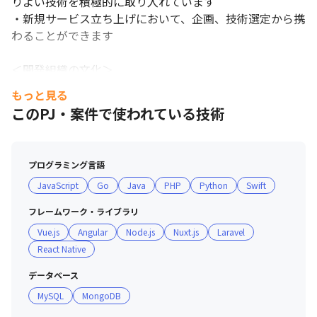
りよい技術を積極的に取り入れています

・新規サービス立ち上げにおいて、企画、技術選定から携
わることができます

＜開発組織の文化＞

・プロジェクトスタート前に、代表とエンジニア間で協議
もっと見る
しながら開発環境を決めています

このPJ・案件で使われている技術
・既存/最先端などにこだわらず、あらゆる角度から技術
を検証し、サービスに最適なものを選択しています

プログラミング言語
【開発環境】

JavaScript
Go
Java
PHP
Python
Swift
積極的に新しい技術を取り入れ、モダンな環境で開発をし
ております。

フレームワーク・ライブラリ
・言語/JavaScript,Python, Go, PHP

Vue.js
Angular
Node.js
Nuxt.js
Laravel
・フレームワーク/React Native,Nuxt.js,Vue.js,Lalavel

React Native
・DB/MongoDB, MySQL

・クラウド/AWS

データベース
・OS/Mac OS, Windows

MySQL
MongoDB
・コミュニケーションツール/Slack, Teams, 