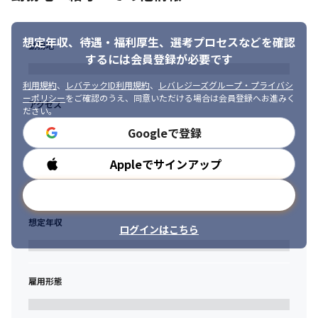
想定年収、待遇・福利厚生、
選考プロセスなどを確認
勤務地
するには会員登録が必要です
利用規約
、
レバテックID利用規約
、
レバレジーズグループ・プライバシ
ーポリシー
をご確認のうえ、同意いただける場合は会員登録へお進みく
アクセス
ださい。
Googleで登録
Appleでサインアップ
勤務時間
メールアドレスで登録
想定年収
ログインはこちら
雇用形態