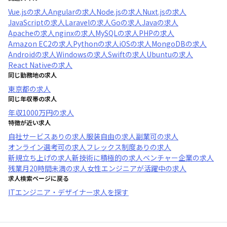
Vue.js
の求人
Angular
の求人
Node.js
の求人
Nuxt.js
の求人
JavaScript
の求人
Laravel
の求人
Go
の求人
Java
の求人
Apache
の求人
nginx
の求人
MySQL
の求人
PHP
の求人
Amazon EC2
の求人
Python
の求人
iOS
の求人
MongoDB
の求人
Android
の求人
Windows
の求人
Swift
の求人
Ubuntu
の求人
React Native
の求人
同じ勤務地の求人
東京都
の求人
同じ年収帯の求人
年収
1000万円
の求人
特徴が近い求人
自社サービスあり
の求人
服装自由
の求人
副業可
の求人
オンライン選考可
の求人
フレックス制度あり
の求人
新規立ち上げ
の求人
新技術に積極的
の求人
ベンチャー企業
の求人
残業月20時間未満
の求人
女性エンジニアが活躍中
の求人
求人検索ページに戻る
ITエンジニア・デザイナー求人を探す