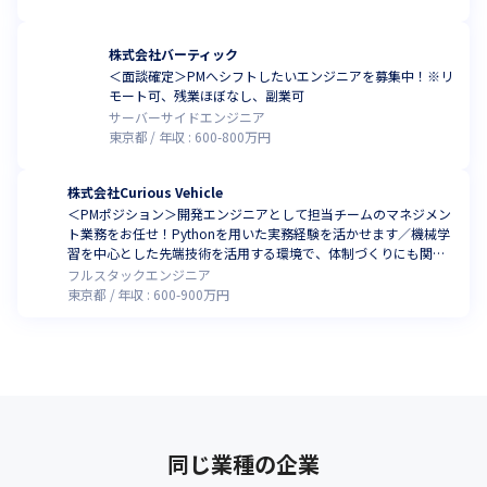
株式会社バーティック
＜面談確定＞PMへシフトしたいエンジニアを募集中！※リ
モート可、残業ほぼなし、副業可
サーバーサイドエンジニア
東京都
年収 :
600
-
800
万円
株式会社Curious Vehicle
＜PMポジション＞開発エンジニアとして担当チームのマネジメン
ト業務をお任せ！Pythonを用いた実務経験を活かせます／機械学
習を中心とした先端技術を活用する環境で、体制づくりにも関わ
っていきませんか。
フルスタックエンジニア
東京都
年収 :
600
-
900
万円
同じ業種の企業