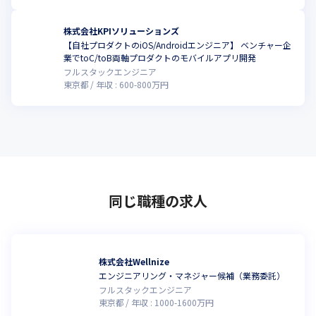
株式会社KPIソリューションズ
【自社プロダクトのiOS/Androidエンジニア】 ベンチャー企
こ
業でtoC/toB両軸プロダクトのモバイルアプリ開発
フルスタックエンジニア
東京都
年収 :
600
-
800
万円
同じ職種の求人
株式会社Wellnize
エンジニアリング・マネジャー候補（業務委託）
フルスタックエンジニア
東京都
年収 :
1000
-
1600
万円