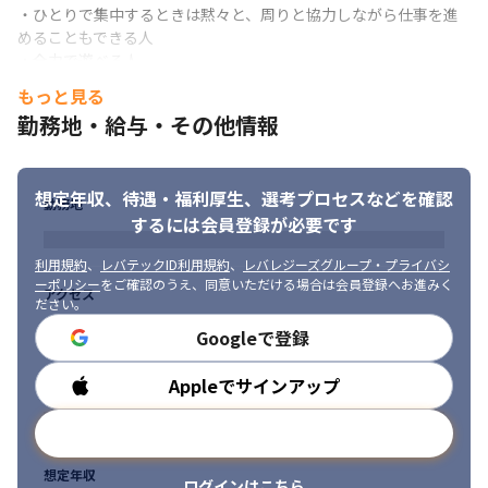
いメンバーと

・ひとりで集中するときは黙々と、周りと協力しながら仕事を進
協力しながら業務を進めることができます。
めることもできる人

・全力で遊べる人
BtoCサービスが多く、身近なところで自分が関わったアプリを

利用していただけるため、ダイレクトに社会貢献を感じられる
もっと見る
勤務地・給与・その他情報
想定年収、待遇・福利厚生、
選考プロセスなどを確認
勤務地
するには会員登録が必要です
利用規約
、
レバテックID利用規約
、
レバレジーズグループ・プライバシ
ーポリシー
をご確認のうえ、同意いただける場合は会員登録へお進みく
アクセス
ださい。
Googleで登録
Appleでサインアップ
勤務時間
メールアドレスで登録
想定年収
ログインはこちら