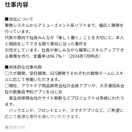
仕事内容
■当社について

業務システムからアミューズメント系ソフトまで、幅広く開発を
行っています。

代表の意向で社員みんなが「楽しく働く」ことを大切にと、本人
と相談をしてできる限り意向に沿った案件を

お任せしています。社員が楽しみながら確実にスキルアップでき
る環境を作り、定着率は96.7%！（2024年7月時点）
■具体的な仕事内容

□ラボ開発、受託開発、SES開発でそれぞれの開発チームにスキ
ルに応じて参画いただきます。

□現在、アウトドア用品卸売会社の会員アプリや、大手通信系会
社の飲食店予約アプリをはじめ

　某生命保険会社のサイト刷新などプロジェクトは多岐にわたり
ます。

　バックエンド、フロントエンド、スマホアプリなど、ご希望に
応じて最適な案件を選んでいただきます。
■業務内容
