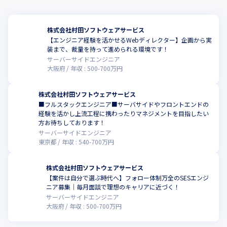
株式会社村田ソフトウェアサービス
【エンジニア経験を活かせるWebディレクター】企画から実
装まで、裁量を持って進められる環境です！
サーバーサイドエンジニア
大阪府
年収 :
500
-
700
万円
株式会社村田ソフトウェアサービス
■フルスタックエンジニア■サーバサイドやフロントエンドの
経験を活かし上流工程に携わったりマネジメントを目指したい
方お待ちしております！
サーバーサイドエンジニア
東京都
年収 :
540
-
700
万円
株式会社村田ソフトウェアサービス
【案件は自分で選ぶ時代へ】フォロー体制万全のSESエンジ
ニア募集｜毎月面談で理想のキャリアに近づく！
サーバーサイドエンジニア
大阪府
年収 :
500
-
700
万円