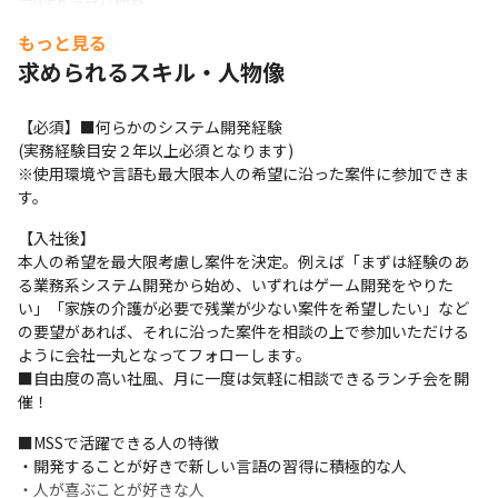
□WEBアプリ開発

□スマホアプリ開発

もっと見る
□車載アプリ開発
求められるスキル・人物像
■プロジェクト一例

・顔認証アプリ（Objective-C、Java）

【必須】■何らかのシステム開発経験

・飲食店検索アプリ（Swift、Kotlin）

(実務経験目安２年以上必須となります)

・都市キャンペーンアプリ（Unity）

※使用環境や言語も最大限本人の希望に沿った案件に参加できま
・町育成シミュレーションアプリ（Cocos2d-x、PHP）

す。
・デジタルサイネージWebシステム（PHP、Java）

・メーカー向け営業支援システム（Objective-C）

【入社後】

その他多数
本人の希望を最大限考慮し案件を決定。例えば「まずは経験のあ
る業務系システム開発から始め、いずれはゲーム開発をやりた
■開発チーム（2024年9月時点）

い」「家族の介護が必要で残業が少ない案件を希望したい」など
・１チーム　３～５名

の要望があれば、それに沿った案件を相談の上で参加いただける
・開発手法　アジャイルまたはウォーターホール

ように会社一丸となってフォローします。

・コミュニケーションツール　Slack
■自由度の高い社風、月に一度は気軽に相談できるランチ会を開
催！
■仕事の面白み

顧客との距離が近く、要望に応える責任感と達成感を感じられる
■MSSで活躍できる人の特徴

環境です。

・開発することが好きで新しい言語の習得に積極的な人

またチームの平均年齢は30歳前後（2024年7月時点）と年齢の近
・人が喜ぶことが好きな人
