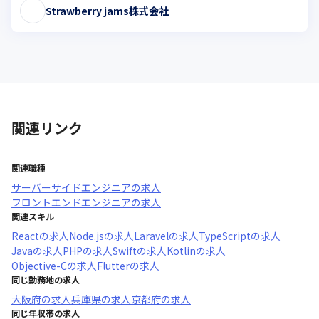
Strawberry jams株式会社
関連リンク
関連職種
サーバーサイドエンジニア
の求人
フロントエンドエンジニア
の求人
関連スキル
React
の求人
Node.js
の求人
Laravel
の求人
TypeScript
の求人
Java
の求人
PHP
の求人
Swift
の求人
Kotlin
の求人
Objective-C
の求人
Flutter
の求人
同じ勤務地の求人
大阪府
の求人
兵庫県
の求人
京都府
の求人
同じ年収帯の求人