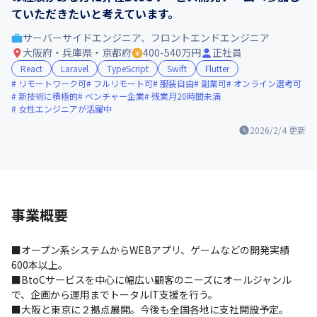
ていただきたいと考えています。
サーバーサイドエンジニア、フロントエンドエンジニア
大阪府・兵庫県・京都府
400-540万円
正社員
React
Laravel
TypeScript
Swift
Flutter
リモートワーク可
フルリモート可
服装自由
副業可
オンライン選考可
新技術に積極的
ベンチャー企業
残業月20時間未満
女性エンジニアが活躍中
2026/2/4
更新
事業概要
■オープン系システムからWEBアプリ、ゲームなどの開発実績
600本以上。

■BtoCサービスを中心に幅広い顧客のニーズにオールジャンル
で、企画から運用までトータルIT支援を行う。

■大阪と東京に２拠点展開。今後も全国各地に支社開設予定。