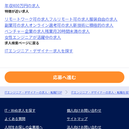
年収
400万円
の求人
特徴が近い求人
リモートワーク可
の求人
フルリモート可
の求人
服装自由
の求人
副業可
の求人
オンライン選考可
の求人
新技術に積極的
の求人
ベンチャー企業
の求人
残業月20時間未満
の求人
女性エンジニアが活躍中
の求人
求人検索ページに戻る
ITエンジニア・デザイナー求人を探す
応募へ進む
ITエンジニア・デザイナーの求人・転職TOP
ITエンジニア・デザイナーの求人・転職を探
IT・Web求人を探す
個人向けお問い合わせ
よくある質問
サイトマップ
人材をお探しの企業様へ
法人向けお問い合わせ