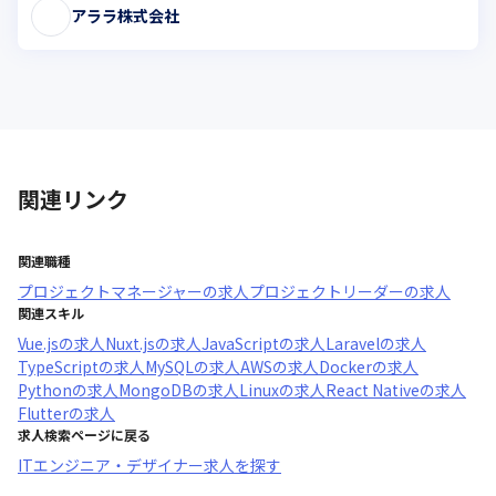
アララ株式会社
関連リンク
関連職種
プロジェクトマネージャー
の求人
プロジェクトリーダー
の求人
関連スキル
Vue.js
の求人
Nuxt.js
の求人
JavaScript
の求人
Laravel
の求人
TypeScript
の求人
MySQL
の求人
AWS
の求人
Docker
の求人
Python
の求人
MongoDB
の求人
Linux
の求人
React Native
の求人
Flutter
の求人
求人検索ページに戻る
ITエンジニア・デザイナー求人を探す