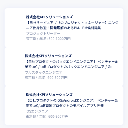
株式会社KPIソリューションズ
【自社サービスアプリのプロジェクトマネージャー】エンジ
こ
ニア出身歓迎！開発理解のあるPM、PM候補募集
プロジェクトリーダー
東京都
年収 :
600
-
1000
万円
株式会社KPIソリューションズ
【自社プロダクトのバックエンドエンジニア】 ベンチャー企
こ
業でtoC / toBプロダクトのバックエンドエンジニア / Go
フルスタックエンジニア
東京都
年収 :
600
-
800
万円
株式会社KPIソリューションズ
【自社プロダクトのiOS/Androidエンジニア】 ベンチャー企
こ
業でtoC/toB両軸プロダクトのモバイルアプリ開発
iOSエンジニア
東京都
年収 :
600
-
800
万円