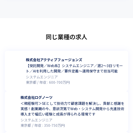
同じ業種の求人
株式会社アクティブフュージョンズ
【受託開発／Web系】システムエンジニア／週2～3日リモー
ト／AIを利用した開発／要件定義～運用保守まで担当可能
システムエンジニア
東京都
年収 :
600
-
700
万円
株式会社ログノーツ
＜微経験可＞SEとして技術力で顧客課題を解決し、貢献と感謝を
実感！創業期の今、意欲次第でWeb・システム開発から先進技術
導入まで幅広い経験と成長が得られる環境です
システムエンジニア
東京都
年収 :
350
-
750
万円