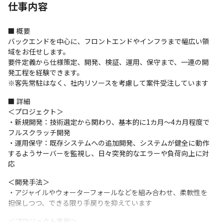
仕事内容
■ 概要

バックエンドを中心に、フロントエンドやインフラまで幅広い領
域をお任せします。

要件定義から仕様策定、開発、検証、運用、保守まで、一連の開
発工程を経験できます。

※客先常駐はなく、社内リソースを考慮して案件受注しています
■ 詳細

＜プロジェクト＞

・新規開発：技術選定から関わり、基本的に1カ月～4カ月程度で
フルスクラッチ開発

・運用保守：既存システムへの追加開発、システムが健全に動作
するようサーバーを監視し、日々突発的なエラーや負荷向上に対
応
＜開発手法＞

・アジャイルやウォーターフォールなどを組み合わせ、柔軟性を
担保しつつ、できる限り手戻りを抑えています
＜プロジェクト事例＞
