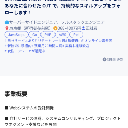
あなたに合わせた OJT で、持続的なスキルアップをフォ
ローします！
サーバーサイドエンジニア、フルスタックエンジニア
東京都（新宿御苑前駅）
368-480万円
正社員
JavaScript
Go
PHP
AWS
Perl
自社サービスあり
リモートワーク可
服装自由
オンライン選考可
新技術に積極的
残業月20時間未満
実務未経験歓迎
女性エンジニアが活躍中
3日前
更新
事業概要
■ Webシステムの受託開発
■ 自社サービス運営、システムコンサルティング、プロジェクト
マネジメント支援などを展開