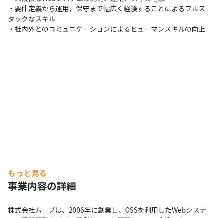
支給PC
・要件定義から運用、保守まで幅広く経験することによるフルス
現場で選択可能（Windows/Mac）
タックなスキル

・社内外とのコミュニケーションによるヒューマンスキルの向上
もっと見る
事業内容の詳細
株式会社ムーブは、2006年に創業し、OSSを利用したWebシステ