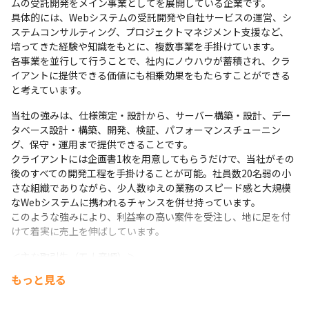
ムの受託開発をメイン事業としてを展開している企業です。

具体的には、Webシステムの受託開発や自社サービスの運営、シ
ステムコンサルティング、プロジェクトマネジメント支援など、
培ってきた経験や知識をもとに、複数事業を手掛けています。

各事業を並行して行うことで、社内にノウハウが蓄積され、クラ
イアントに提供できる価値にも相乗効果をもたらすことができる
と考えています。
当社の強みは、仕様策定・設計から、サーバー構築・設計、デー
タベース設計・構築、開発、検証、パフォーマンスチューニン
グ、保守・運用まで提供できることです。

クライアントには企画書1枚を用意してもらうだけで、当社がその
後のすべての開発工程を手掛けることが可能。社員数20名弱の小
さな組織でありながら、少人数ゆえの業務のスピード感と大規模
なWebシステムに携われるチャンスを併せ持っています。

このような強みにより、利益率の高い案件を受注し、地に足を付
けて着実に売上を伸ばしています。
＜主な取引先（五十音順）＞

・株式会社IBJ

もっと見る
・株式会社アドヴァンテージ

・株式会社キズキレンタルサービス
