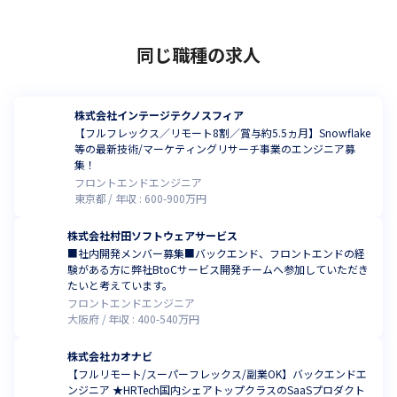
同じ職種の求人
株式会社インテージテクノスフィア
【フルフレックス／リモート8割／賞与約5.5ヵ月】Snowflake
等の最新技術/マーケティングリサーチ事業のエンジニア募
集！
フロントエンドエンジニア
東京都
年収 :
600
-
900
万円
株式会社村田ソフトウェアサービス
■社内開発メンバー募集■バックエンド、フロントエンドの経
験がある方に弊社BtoCサービス開発チームへ参加していただき
たいと考えています。
フロントエンドエンジニア
大阪府
年収 :
400
-
540
万円
株式会社カオナビ
【フルリモート/スーパーフレックス/副業OK】バックエンドエ
ンジニア ★HRTech国内シェアトップクラスのSaaSプロダクト