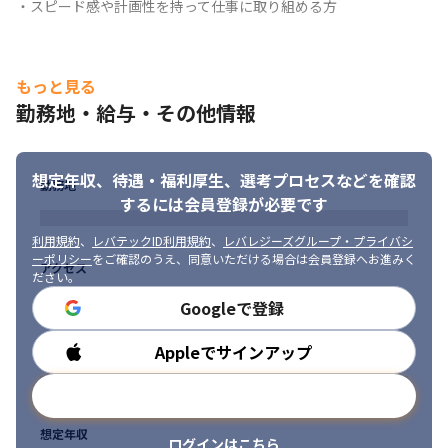
・スピード感や計画性を持って仕事に取り組める方
もっと見る
勤務地・給与・その他情報
想定年収、待遇・福利厚生、
選考プロセスなどを確認
勤務地
するには会員登録が必要です
利用規約
、
レバテックID利用規約
、
レバレジーズグループ・プライバシ
ーポリシー
をご確認のうえ、同意いただける場合は会員登録へお進みく
アクセス
ださい。
Googleで登録
Appleでサインアップ
勤務時間
メールアドレスで登録
想定年収
ログインはこちら