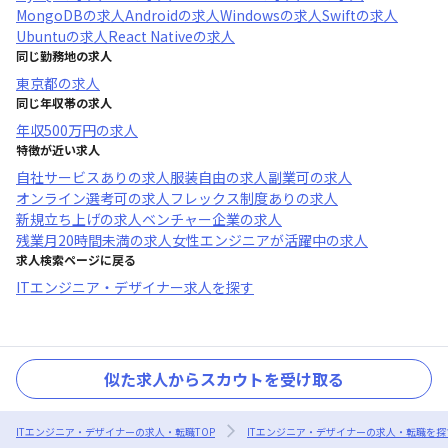
MongoDB
の求人
Android
の求人
Windows
の求人
Swift
の求人
Ubuntu
の求人
React Native
の求人
同じ勤務地の求人
東京都
の求人
同じ年収帯の求人
年収
500万円
の求人
特徴が近い求人
自社サービスあり
の求人
服装自由
の求人
副業可
の求人
オンライン選考可
の求人
フレックス制度あり
の求人
新規立ち上げ
の求人
ベンチャー企業
の求人
残業月20時間未満
の求人
女性エンジニアが活躍中
の求人
求人検索ページに戻る
ITエンジニア・デザイナー求人を探す
似た求人からスカウトを受け取る
ITエンジニア・デザイナーの求人・転職TOP
ITエンジニア・デザイナーの求人・転職を探