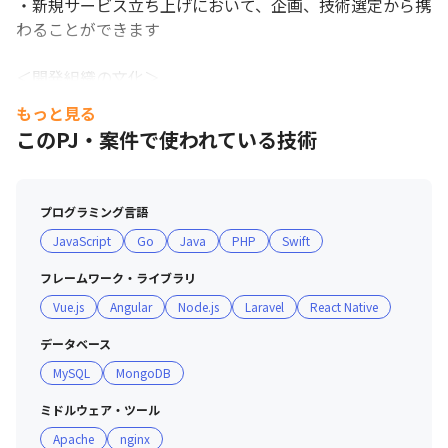
・新規サービス立ち上げにおいて、企画、技術選定から携
わることができます

＜開発組織の文化＞

・プロジェクトスタート前に、代表とエンジニア間で協議
もっと見る
しながら開発環境を決めています

このPJ・案件で使われている技術
・既存/最先端などにこだわらず、あらゆる角度から技術
を検証し、サービスに最適なものを選択しています

プログラミング言語
【Beney開発環境】

JavaScript
Go
Java
PHP
Swift
・言語/Python, Go言語, JavaScript, Node.js, PHP8、

・フレームワーク/React Native, Flask, Angular, Laravel

フレームワーク・ライブラリ
・DB/MongoDB, MySQL

Vue.js
Angular
Node.js
Laravel
React Native
・クラウド/AWS, Alibaba Cloud

・OS/Mac OS, Linux(Ubuntu), Windows

データベース
・コミュニケーションツール/Slack, Teams, Zoom、
MySQL
MongoDB
JIRA、Confluence

☆新規アプリにつきましてはUnity、Go、Pythonで開発
ミドルウェア・ツール
します。

Apache
nginx