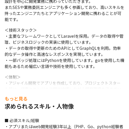
設計を中心に開発業務に携わっていただきます。

またSESや業務委託エンジニアも多く参画しており、高いスキルを
持ったエンジニアたちとアプリケーション開発に携わることが可
能です。
＜技術スタック＞

・主要なフレームワークとしてLaravelを採用。データの取得や管
理、ビジネスロジックの実装に使用しています。

・データの取得や更新のためのAPIとしてGraphQLを利用。効率
的なデータ操作と高速なレスポンスを実現しています。

・一部バッジ処理にはPythonを使用しています。goを使用した機
能もあるため幅広い言語や技術を使用しています。
＜体制＞

・アジャイル開発でアプリを作成しており、プロジェクトスター
ト前に、代表とエンジニア間で協議しながら開発環境を決めてい
ます。

もっと見る
・バックエンド開発チームは5名ほどで稼働しています（2024年4
求められるスキル・人物像
月時点）

・自社開発だからこそ自分の意見がサービスに反映されることも
ありますので、積極的に意見を出す方や新しい事業にチャレンジ
■ 必須スキル/経験

したい等バイタリティのある方は大歓迎です！
・アプリまたはweb開発経験3年以上（PHP、Go、python経験者