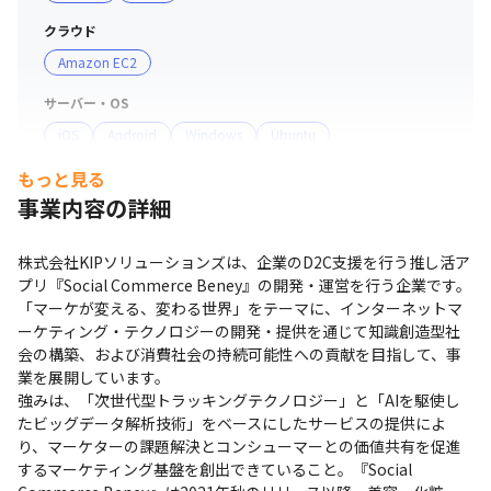
クラウド
■ 社風

Amazon EC2
・意識の高いメンバーが多く、部署の垣根を越え、社員が
一丸となり積極的に意見を出し合った結果、自分たちのア
サーバー・OS
イデアが採用され、カタチになっていきます

iOS
Android
Windows
Ubuntu
・持続可能な経済成長や産業と技術革新の基盤づくりに貢
献し、「人がより人らしく」生きる、豊かで明るい未来を
もっと見る
プロジェクト管理
創造し続けます

事業内容の詳細
Confluence
・年齢や経験問わず、フラットな関係性が築けています

・創造性と革新性を大切にしているため、すべてのメンバ
コミュニケーションツール
株式会社KIPソリューションズは、企業のD2C支援を行う推し活ア
ーがアイデアを出し、自ら行動しています
Slack
Zoom
プリ『Social Commerce Beney』の開発・運営を行う企業です。
「マーケが変える、変わる世界」をテーマに、インターネットマ
その他
ーケティング・テクノロジーの開発・提供を通じて知識創造型社
Xcode
Gradle
VisualStudio
会の構築、および消費社会の持続可能性への貢献を目指して、事
業を展開しています。

支給PC
強みは、「次世代型トラッキングテクノロジー」と「AIを駆使し
現場で選択可能（Windows/Mac）
たビッグデータ解析技術」をベースにしたサービスの提供によ
り、マーケターの課題解決とコンシューマーとの価値共有を促進
するマーケティング基盤を創出できていること。『Social 