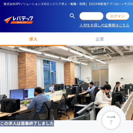
株式会社KPIソリューションズのエンジニア求人・転職・採用 | 【2024年新規アプリローンチ
会員登録
ログイン
人材をお探しの企業様はこちら
求人
企業
マッチ率
この求人は募集終了しました