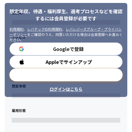
想定年収、待遇・福利厚生、
選考プロセスなどを確認
勤務地
するには会員登録が必要です
スキルの高いメンバーが揃っています。
利用規約
、
レバテックID利用規約
、
レバレジーズグループ・プライバシ
ーポリシー
をご確認のうえ、同意いただける場合は会員登録へお進みく
アクセス
ださい。
Googleで登録
Appleでサインアップ
勤務時間
メールアドレスで登録
想定年収
ログインはこちら
雇用形態