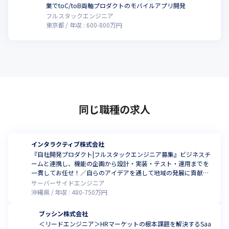
こ
業でtoC/toB両軸プロダクトのモバイルアプリ開発
フルスタックエンジニア
東京都
年収 :
600
-
800
万円
同じ職種の求人
インタラクティブ株式会社
『自社開発プロダクト|フルスタックエンジニア募集』ビジネスチ
ームと連携し、機能の企画から設計・実装・テスト・運用までを
一貫してお任せ！／自らのアイデアを通して地域の発展に貢献し
ませんか？(フルリモート可)
サーバーサイドエンジニア
沖縄県
年収 :
480
-
750
万円
ブッシン株式会社
＜リードエンジニア＞HRマーケットの根本課題を解決するSaa