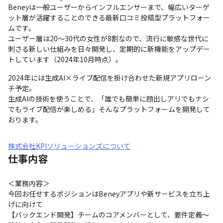
Beneyは一般ユーザーからインフルエンサーまで、幅広いターゲ
ット層が活躍することのできる最新口コミ投稿型プラットフォー
ムです。

ユーザー層は20～30代の女性が8割なので、流行に敏感な世代に
刺さる新しい仕組みを日々開発し、定期的に新機能をアップデー
トしています（2024年10月時点）。
2024年には生成AI×ライブ配信を掛け合わせた新規アプリローン
チ予定。

生成AIの技術を使うことで、「誰でも簡単に顔出しアリでもナシ
でもライブ配信が楽しめる」そんなプラットフォームを開発して
おります。
株式会社KPIソリューションズについて
仕事内容
＜業務内容＞

今回お任せするポジションはBeneyアプリや新サービスを立ち上
げに向けて

【バックエンド開発】チームのコアメンバーとして、要件定義～