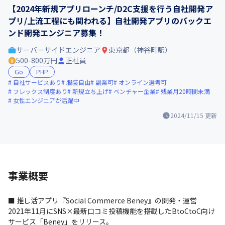
【2024年新規アプリローンチ/D2C支援を行う自社開発ア
プリ/上流工程にも関われる】自社開発アプリのバックエ
ンド開発エンジニア募集！
サーバーサイドエンジニア
東京都（神谷町駅）
500-800万円
正社員
Go
PHP
自社サービスあり
服装自由
副業可
オンライン選考可
フレックス制度あり
新規立ち上げ
ベンチャー企業
残業月20時間未満
女性エンジニアが活躍中
2024/11/15
更新
事業概要
■ 推し活アプリ『Social Commerce Beney』の開発・運営

2021年11月にSNS×最新口コミ投稿機能を搭載したBtoCtoC向け
サービス「Beney」をリリース。
