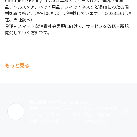
Commerce Beney』は2021年秋のリリース以降、美容・化粧
品、ヘルスケア、ペット用品、フィットネスなど多岐にわたる商
材を取り扱い、現在100社以上が掲載しています。（2023年6月現
在、当社調べ）

今後もスマートな消費社会実現に向けて、サービスを改修・新規
開発していく方針です。
もっと見る
株式会社KPIソリューションズ
株式会社KPIソリューションズは、インターネ
ットマーケティング・テクノロジーの開発・
提供を行う企業です。「マーケが変える、変
わる世界」をテーマに複数の製品を展開して
います。『Mobsmart Poin･･･