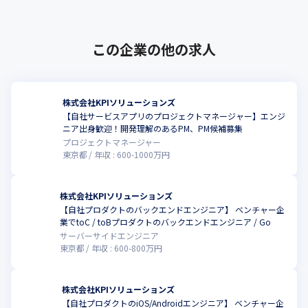
この企業の他の求人
株式会社KPIソリューションズ
【自社サービスアプリのプロジェクトマネージャー】エンジ
こ
ニア出身歓迎！開発理解のあるPM、PM候補募集
プロジェクトマネージャー
東京都
年収 :
600
-
1000
万円
株式会社KPIソリューションズ
【自社プロダクトのバックエンドエンジニア】 ベンチャー企
こ
業でtoC / toBプロダクトのバックエンドエンジニア / Go
サーバーサイドエンジニア
東京都
年収 :
600
-
800
万円
株式会社KPIソリューションズ
【自社プロダクトのiOS/Androidエンジニア】 ベンチャー企