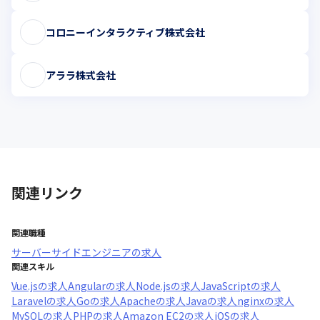
コロニーインタラクティブ株式会社
アララ株式会社
関連リンク
関連職種
サーバーサイドエンジニア
の求人
関連スキル
Vue.js
の求人
Angular
の求人
Node.js
の求人
JavaScript
の求人
Laravel
の求人
Go
の求人
Apache
の求人
Java
の求人
nginx
の求人
MySQL
の求人
PHP
の求人
Amazon EC2
の求人
iOS
の求人