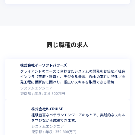
同じ職種の求人
株式会社イーソフトパワーズ
クライアントのニーズに合わせたシステムの開発をお任せ／社会
インフラ（空港・鉄道）、デジタル機器、Webの案件に特化／開
発工程に横断的に関わり、幅広いスキルを取得できる環境
システムエンジニア
東京都
年収 :
316
-
800
万円
株式会社B-CRUISE
経験豊富なベテランエンジニアのもとで、実践的なスキル
を学びながら成長できます。
システムエンジニア
東京都
年収 :
350
-
800
万円