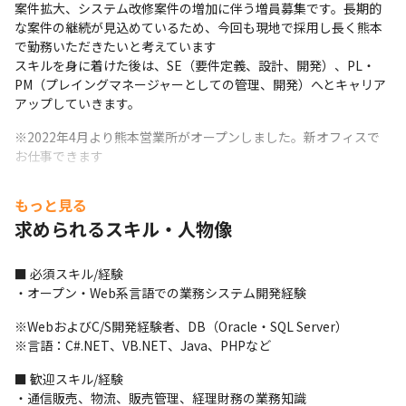
案件拡大、システム改修案件の増加に伴う増員募集です。長期的
な案件の継続が見込めているため、今回も現地で採用し長く熊本
で勤務いただきたいと考えています

スキルを身に着けた後は、SE（要件定義、設計、開発）、PL・
PM（プレイングマネージャーとしての管理、開発）へとキャリア
アップしていきます。
※2022年4月より熊本営業所がオープンしました。新オフィスで
お仕事できます
■ この仕事の面白み、魅力

もっと見る
・当社では、流通・物流・会計などの基幹系C/SシステムやWebシ
求められるスキル・人物像
ステムの開発を得意としており、プライム案件での実績を多数有
しています

・基本的に要件定義など上流工程から請けることにこだわってい
■ 必須スキル/経験

ます

・オープン・Web系言語での業務システム開発経験
・規模は大きくなくとも、エンドユーザーの顔の見える、システ
ムの全体像を把握できる案件に関わることのできる環境です

※WebおよびC/S開発経験者、DB（Oracle・SQL Server）

・スキルアップしたいという社員の意欲には応えようとする風土
※言語：C#.NET、VB.NET、Java、PHPなど
があるため、今は上流工程経験のない方でも、着実に経験を積ん
■ 歓迎スキル/経験

でいくことが可能です

・通信販売、物流、販売管理、経理財務の業務知識
・顧客からの信頼は厚く、長期的な付き合いとなっています