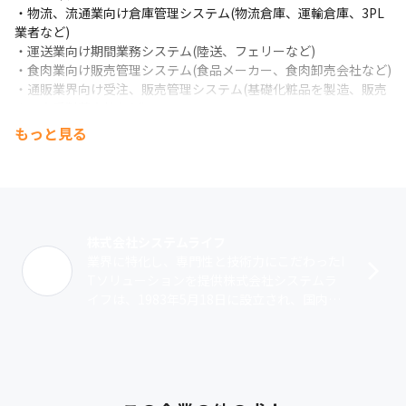
・物流、流通業向け倉庫管理システム(物流倉庫、運輸倉庫、3PL
業者など)

・運送業向け期間業務システム(陸送、フェリーなど)

・食肉業向け販売管理システム(食品メーカー、食肉卸売会社など)

・通販業界向け受注、販売管理システム(基礎化粧品を製造、販売
する大手製薬会社など)

・航空会社向け予約システム、顧客管理システム(中小航空会社)
もっと見る
株式会社システムライフ
業界に特化し、専門性と技術力にこだわったI
Tソリューションを提供株式会社システムラ
イフは、1983年5月18日に設立され、国内ソ
フトウェア産業の黎明期から挑戦と成長を続
けてきたSIerです。専門分野に･･･