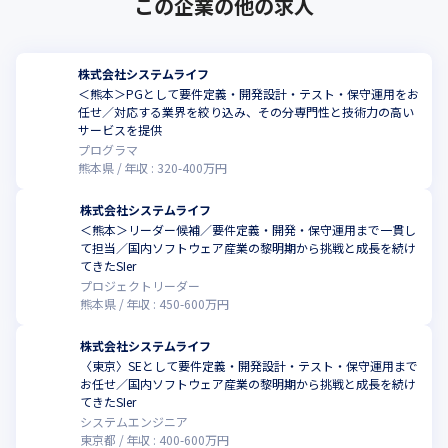
この企業の他の求人
株式会社システムライフ
＜熊本＞PGとして要件定義・開発設計・テスト・保守運用をお
任せ／対応する業界を絞り込み、その分専門性と技術力の高い
サービスを提供
プログラマ
熊本県
年収 :
320
-
400
万円
株式会社システムライフ
＜熊本＞リーダー候補／要件定義・開発・保守運用まで一貫し
て担当／国内ソフトウェア産業の黎明期から挑戦と成長を続け
てきたSIer
プロジェクトリーダー
熊本県
年収 :
450
-
600
万円
株式会社システムライフ
〈東京〉SEとして要件定義・開発設計・テスト・保守運用まで
お任せ／国内ソフトウェア産業の黎明期から挑戦と成長を続け
てきたSIer
システムエンジニア
東京都
年収 :
400
-
600
万円