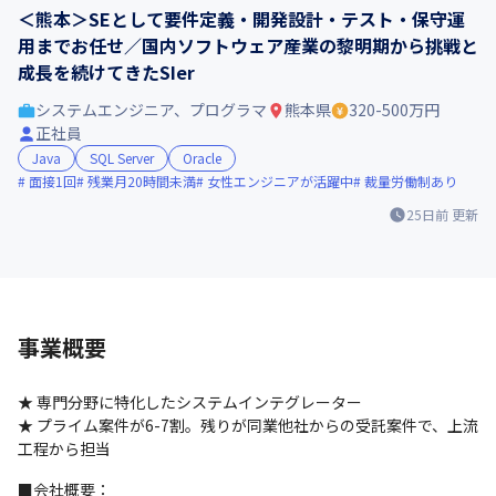
＜熊本＞SEとして要件定義・開発設計・テスト・保守運
用までお任せ／国内ソフトウェア産業の黎明期から挑戦と
成長を続けてきたSIer
システムエンジニア、プログラマ
熊本県
320-500万円
正社員
Java
SQL Server
Oracle
面接1回
残業月20時間未満
女性エンジニアが活躍中
裁量労働制あり
25日前
更新
事業概要
★ 専門分野に特化したシステムインテグレーター

★ プライム案件が6-7割。残りが同業他社からの受託案件で、上流
工程から担当
■会社概要：
