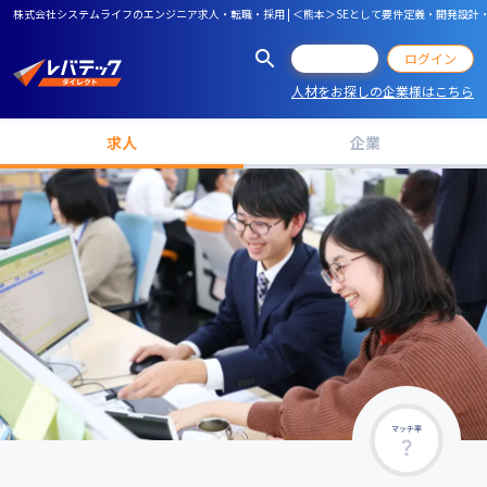
株式会社システムライフのエンジニア求人・転職・採用 | ＜熊本＞SEとして要件定義・開発設計
会員登録
ログイン
人材をお探しの企業様はこちら
求人
企業
マッチ率