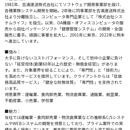
1981年、吉浦運送株式会社にてソフトウェア開発事業部を設け、
各種業務システム開発を開始。2年後に同事業部を吉浦運送株式会
社より分離独立し、コンピュータ専門企業として「株式会社シス
テムライフ」を設立。以来、OA機器・オフィスコンピュータの販
売から自社パッケージソフト「健康管理システム」の開発・全国
販売に着手。順調に事業を拡大し、2001年に東京、2022年に熊本
へ進出しています。
■強み：

大手に負けないコストパフォーマンス、そして他中小企業に負け
ない「経営母体(創業60年以上の歴史・無借金経営)」がありま
す。また、対象業界を絞ることにより、「専門性」と「技術力」
を高めたサービスを提供しています。クライアントからは「低価
格高品質サービス」「健全な財務体質」「専門性」を支持されて
います。

得意業界：運輸業、食肉卸売業、物流倉庫業、通販業、航空業、
不動産業、小売業、学校業
■魅力：

当社では運輸業・食肉卸売業・物流倉庫業などの基幹系C/Sシステ
ムやWEBシステムの開発を得意としており、プライム案件での実
績を多く保有しています。基本的に要件定義など上流工程から請