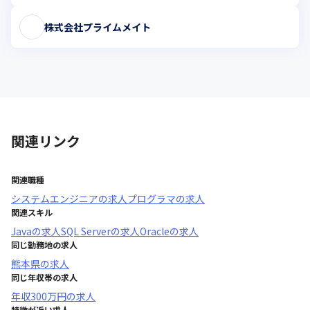
株式会社プライムメイト
関連リンク
関連職種
システムエンジニア
の求人
プログラマ
の求人
関連スキル
Java
の求人
SQL Server
の求人
Oracle
の求人
同じ勤務地の求人
熊本県
の求人
同じ年収帯の求人
年収
300万円
の求人
特徴が近い求人