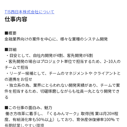
TIS西日本株式会社について
仕事内容
■概要

金融業界向けの案件を中心に、様々な業種のシステム開発
■詳細

 ・目安として、自社内開発が4割、客先開発が6割

・客先開発の場合はプロジェクト単位で担当するため、2~10人の
チームで担当

 ・リーダー候補として、チームのマネジメントや クライアントと
の連携をお任せ

 ・独立系の為、業界にとらわれない開発実績があり、チームで案
件を担当するため、切磋琢磨しながらも社員一丸となり開発でき
る
■この仕事の面白み、魅力

 働き方改革に着手し、『くるみんマーク』取得(残 業は月20H程
度、有給消化率も50％以上）しており、育休産休復帰率100% で
長期就業しやすい環境