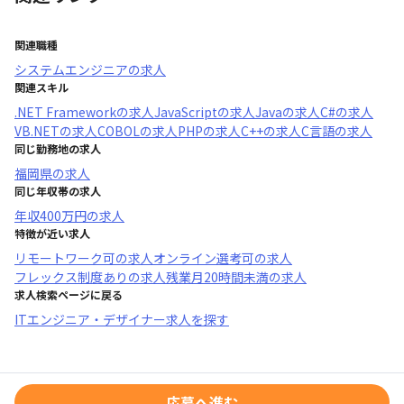
関連職種
システムエンジニア
の求人
関連スキル
.NET Framework
の求人
JavaScript
の求人
Java
の求人
C#
の求人
VB.NET
の求人
COBOL
の求人
PHP
の求人
C++
の求人
C言語
の求人
同じ勤務地の求人
福岡県
の求人
同じ年収帯の求人
年収
400万円
の求人
特徴が近い求人
リモートワーク可
の求人
オンライン選考可
の求人
フレックス制度あり
の求人
残業月20時間未満
の求人
求人検索ページに戻る
ITエンジニア・デザイナー求人を探す
応募へ進む