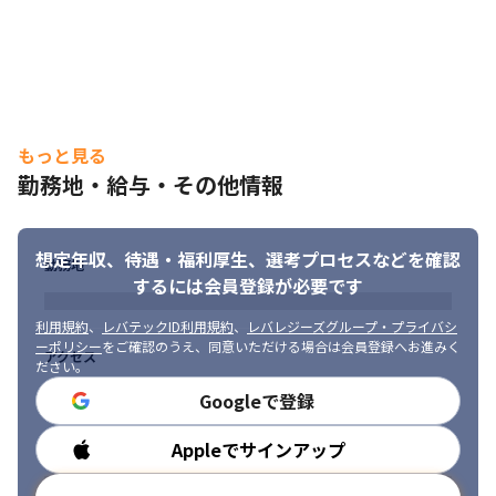
もっと見る
勤務地・給与・その他情報
想定年収、待遇・福利厚生、
選考プロセスなどを確認
勤務地
するには会員登録が必要です
利用規約
、
レバテックID利用規約
、
レバレジーズグループ・プライバシ
ーポリシー
をご確認のうえ、同意いただける場合は会員登録へお進みく
アクセス
ださい。
Googleで登録
Appleでサインアップ
勤務時間