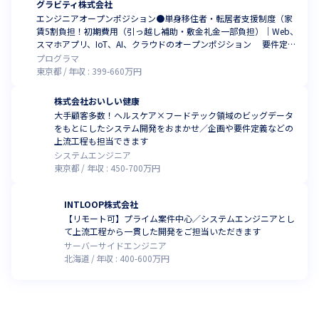
グラビティ株式会社
エンジニアオープンポジション●単身移住者・転居者支援制度（家
賃5割負担！初期費用（引っ越し補助・敷金礼金一部負担）｜Web、
スマホアプリ、IoT、AI、クラウドのオープンポジション 要件定
義〜リリースまで！｜幅広いプロジェクトをご用意！｜最大還元率9
プログラマ
0%（2023年12月時点）｜月平均残業0h~15h（2019～2022年実
東京都
年収 :
399
-
660
万円
績）
株式会社おいしい健康
大手顧客多数！ヘルスケア×フードテック領域のビッグデータ
をもとにしたシステム開発をおまかせ／企画や要件定義などの
上流工程も担当できます
システムエンジニア
東京都
年収 :
450
-
700
万円
INTLOOP株式会社
【リモート可】プライム案件中心／システムエンジニアとし
て上流工程から一貫した開発をご担当いただきます
サーバーサイドエンジニア
北海道
年収 :
400
-
600
万円