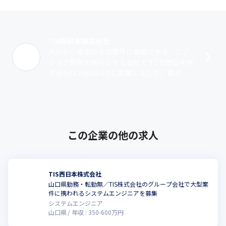
TIS西日本株式会社
九州から東京の大型案件に参画できる、ニア
ショア開発を強みとする会社ですTIS西日本株
式会社は1988年4月に創業しました。拠点は
福岡本社のほかに、宮崎県、長崎県、山口県
に事業所を設けています。TIS株･･･
この企業の他の求人
TIS西日本株式会社
山口県勤務・転勤無／TIS株式会社のグループ会社で大型案
件に携われるシステムエンジニアを募集
システムエンジニア
山口県
年収 :
350
-
600
万円