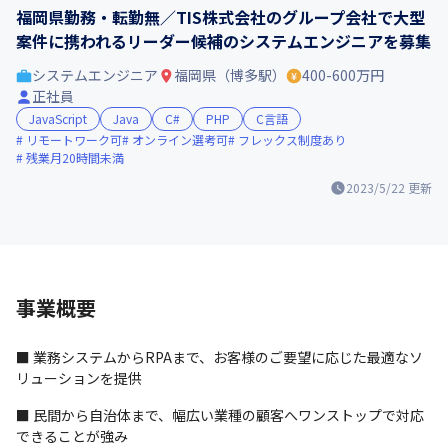
福岡県勤務・転勤無／TIS株式会社のグループ会社で大型
案件に携われるリーダー候補のシステムエンジニアを募集
システムエンジニア
福岡県（博多駅）
400-600万円
正社員
JavaScript
Java
C#
PHP
C言語
リモートワーク可
オンライン選考可
フレックス制度あり
残業月20時間未満
2023/5/22
更新
事業概要
■ 業務システムからRPAまで、お客様のご要望に応じた最適なソ
リューションを提供
■ 民間から自治体まで、幅広い業種の顧客へワンストップで対応
できることが強み