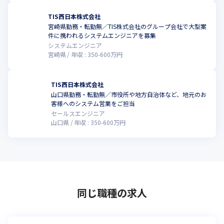
TIS西日本株式会社
宮崎県勤務・転勤無／TIS株式会社のグループ会社で大型案
件に携われるシステムエンジニアを募集
システムエンジニア
宮崎県
年収 :
350
-
600
万円
TIS西日本株式会社
山口県勤務・転勤無／市役所や地方自治体など、地元のお
客様へのシステム営業をご担当
セールスエンジニア
山口県
年収 :
350
-
600
万円
同じ職種の求人