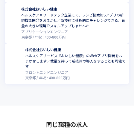
株式会社おいしい健康
ヘルスケア×フードテック企業にて、レシピ検索iOSアプリの新
規機能開発をおまかせ／新技術に積極的にチャレンジできる、裁
こ
量の大きい環境でスキルアップしませんか
アプリケーションエンジニア
東京都
年収 :
400
-
800
万円
株式会社おいしい健康
ヘルスケアサービス『おいしい健康』のWebアプリ開発をお
まかせします／裁量を持って新技術の導入をすることも可能で
こ
す
フロントエンドエンジニア
東京都
年収 :
400
-
800
万円
同じ職種の求人