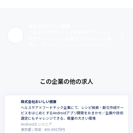
株式会社おいしい健康
人生100年時代を支える健康情報サービスを
提供するベンチャー企業株式会社おいしい健
康は、2016年にクックパッド株式会社のヘル
スケア事業部が独立してできた会社です。
「誰もがいつまでも美味しく食べられる･･･
この企業の他の求人
株式会社おいしい健康
ヘルスケア×フードテック企業にて、レシピ検索・献立作成サー
ビスをはじめとするAndroidアプリ開発をおまかせ／企画や技術
選定にもチャレンジできる、裁量の大きい環境
Androidエンジニア
東京都
年収 :
400
-
800
万円