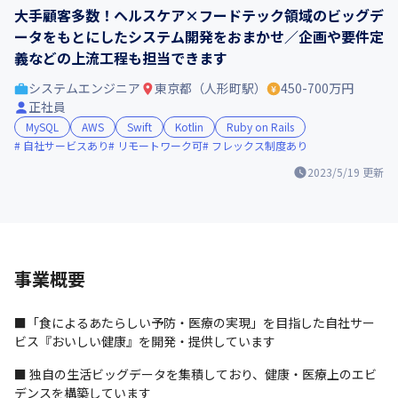
大手顧客多数！ヘルスケア×フードテック領域のビッグデ
ータをもとにしたシステム開発をおまかせ／企画や要件定
義などの上流工程も担当できます
システムエンジニア
東京都（人形町駅）
450-700万円
正社員
MySQL
AWS
Swift
Kotlin
Ruby on Rails
自社サービスあり
リモートワーク可
フレックス制度あり
2023/5/19
更新
事業概要
■「食によるあたらしい予防・医療の実現」を目指した自社サー
ビス『おいしい健康』を開発・提供しています
■ 独自の生活ビッグデータを集積しており、健康・医療上のエビ
デンスを構築しています