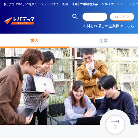
株式会社おいしい健康のエンジニア求人・転職・採用 | 大手顧客多数！ヘルスケア×フードテ
会員登録
ログイン
人材をお探しの企業様はこちら
求人
企業
マッチ率