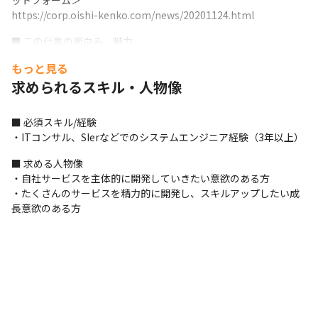
ットフォーム＞

https://corp.oishi-kenko.com/news/20201124.html
■ この仕事の面白み、魅力

・『おいしい健康』のレシピなどのコンテンツやユーザーのビッ
もっと見る
グデータを生かした事業展開、アライアンスは多種多様なものが
求められるスキル・人物像
考えられ、どれも患者さんなど困っている人の役に立つ社会課題
解決型サービスです
■ 必須スキル/経験

・ITコンサル、SIerなどでのシステムエンジニア経験（3年以上）
■ 求める人物像

・自社サービスを主体的に開発していきたい意欲のある方

・たくさんのサービスを精力的に開発し、スキルアップしたい成
長意欲のある方