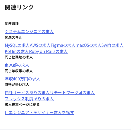
関連リンク
関連職種
システムエンジニア
の求人
関連スキル
MySQL
の求人
AWS
の求人
Figma
の求人
macOS
の求人
Swift
の求人
Kotlin
の求人
Ruby on Rails
の求人
同じ勤務地の求人
東京都
の求人
同じ年収帯の求人
年収
400万円
の求人
特徴が近い求人
自社サービスあり
の求人
リモートワーク可
の求人
フレックス制度あり
の求人
求人検索ページに戻る
ITエンジニア・デザイナー求人を探す