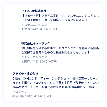
INTLOOP株式会社
【リモート可】プライム案件中心／システムエンジニアとし
て上流工程から一貫した開発をご担当いただきます
システムエンジニア
北海道
年収 :
400
-
600
万円
株式会社キューボック
受託開発を担当するWebサービスエンジニアを募集／新技術
を習得できる案件を中心に受託開発をおこないます！
システムエンジニア
大阪府
年収 :
306
-
540
万円
グラビティ株式会社
C言語、C++|エンジニアオープンポジション 要件定義〜リリース
まで！｜幅広いプロジェクトをご用意！｜月平均残業0h~15h（202
3年4月時点）｜上京・転居単身者支援制度(家賃半額負担・引越し費
用・敷金礼金一部負担）|自動運転、EV、ADAS、医療、ロボット、
プログラマ
ドローン、家電、インフラ、IoT、AI、画像処理|
神奈川県
年収 :
400
-
600
万円