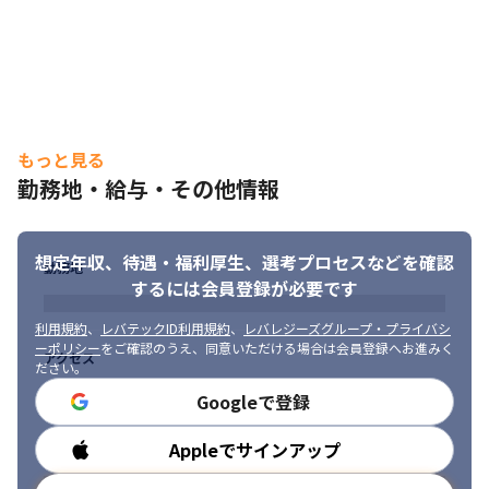
もっと見る
勤務地・給与・その他情報
想定年収、待遇・福利厚生、
選考プロセスなどを確認
勤務地
するには会員登録が必要です
利用規約
、
レバテックID利用規約
、
レバレジーズグループ・プライバシ
ーポリシー
をご確認のうえ、同意いただける場合は会員登録へお進みく
アクセス
ださい。
Googleで登録
Appleでサインアップ
勤務時間