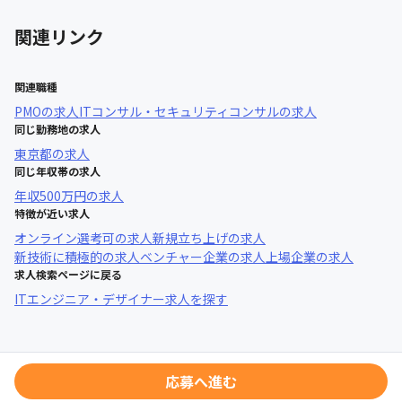
関連リンク
関連職種
PMO
の求人
ITコンサル・セキュリティコンサル
の求人
同じ勤務地の求人
東京都
の求人
同じ年収帯の求人
年収
500万円
の求人
特徴が近い求人
オンライン選考可
の求人
新規立ち上げ
の求人
新技術に積極的
の求人
ベンチャー企業
の求人
上場企業
の求人
求人検索ページに戻る
ITエンジニア・デザイナー求人を探す
応募へ進む