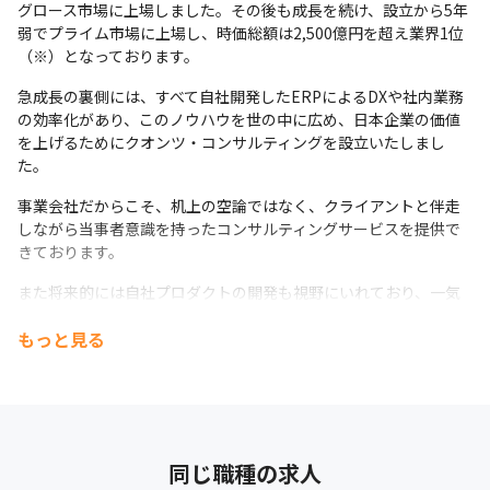
経験するものよしで、専属のビジネス・プロデューサーがキャリ
グロース市場に上場しました。その後も成長を続け、設立から5年
アビジョンに合わせて中長期的なキャリア形成を支援します。
弱でプライム市場に上場し、時価総額は2,500億円を超え業界1位
（※）となっております。
急成長の裏側には、すべて自社開発したERPによるDXや社内業務
の効率化があり、このノウハウを世の中に広め、日本企業の価値
を上げるためにクオンツ・コンサルティングを設立いたしまし
た。
事業会社だからこそ、机上の空論ではなく、クライアントと伴走
しながら当事者意識を持ったコンサルティングサービスを提供で
きております。
また将来的には自社プロダクトの開発も視野にいれており、一気
通貫でクライアントの課題を解決できる体制を作ることを目指し
もっと見る
ております。
※2024年4月19日時点で公開されている株価情報より
同じ職種の求人