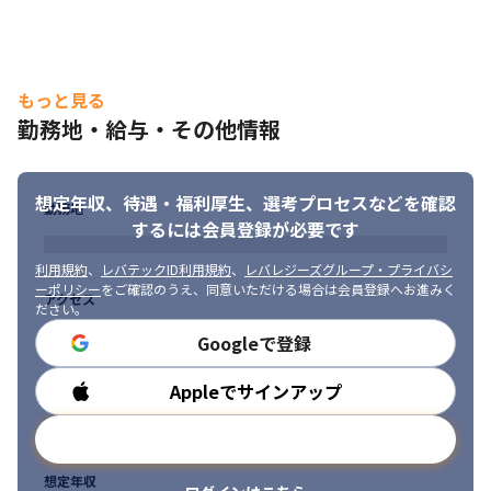
もっと見る
勤務地・給与・その他情報
想定年収、待遇・福利厚生、
選考プロセスなどを確認
勤務地
するには会員登録が必要です
利用規約
、
レバテックID利用規約
、
レバレジーズグループ・プライバシ
ーポリシー
をご確認のうえ、同意いただける場合は会員登録へお進みく
アクセス
ださい。
Googleで登録
Appleでサインアップ
勤務時間
メールアドレスで登録
想定年収