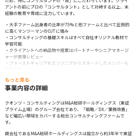
ため、特にコンサルタントの「質」にこだわっています。クライ
アントの前にプロの「コンサルタント」として対峙する以上、未
経験の教育や育成に注力しています。
・大手ファーム出身者の比率が75%と他ファームと比べて圧倒的
に高くマンツーマンのOJTに強み

・コンサルティングの基礎スキルはすべて自社オリジナル教材で
学習可能

・クライアントへの納品物や提案はパートナーやシニアマネージ
ャーが直接レビュー

・ファーストキャリアをエンジニアからスタートしたメンバーも
多数在籍
もっと見る
＜キャリアステップ＞

事業内容の詳細
コンサルタント

シニアコンサルタント

マネージャー

クオンツ・コンサルティングはM&A総研ホールディングス（東証
シニアマネージャー

プライム上場）のグループ会社であり、「戦略／DX／業務改善」
パートナー
など幅広い領域をカバーする総合コンサルティングファームで
す。
の順にプロモーションしますが、その過程でITを極めるのもよ
し、本質的なクライアントの稼ぐ力を支援するために戦略領域を
親会社であるM&A総研ホールディングスは設立から約3年半で東証