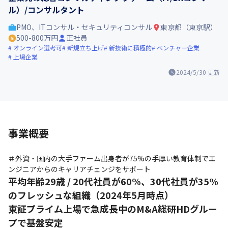
ル）/コンサルタント
PMO、ITコンサル・セキュリティコンサル
東京都（東京駅）
500-800万円
正社員
オンライン選考可
新規立ち上げ
新技術に積極的
ベンチャー企業
上場企業
2024/5/30
更新
事業概要
＃外資・国内の大手ファーム出身者が75%の手厚い教育体制でエ
ンジニアからのキャリアチェンジをサポート
平均年齢29歳 / 20代社員が60%、30代社員が35%
のフレッシュな組織（2024年5月時点）
東証プライム上場で急成長中のM&A総研HDグルー
プで基盤安定