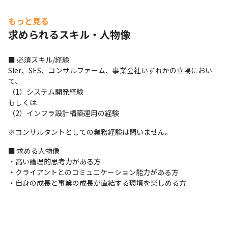
＜クオンツ・コンサルティングについて＞

もっと見る
弊社は、株式会社M＆A総研ホールディングス（東証プライム：
求められるスキル・人物像
9552）の子会社として2023年10月に設立した総合コンサルティン
グファームです。

M&A業界をテクノロジーの力で変革し、時価総額4,000億円まで急
■ 必須スキル/経験

成長したM&A総合研究所の現場に即した実践的ノウハウ(DX推
SIer、SES、コンサルファーム、事業会社いずれかの立場におい
進/AI導入/M&A実現/営業改善など)を世に広め、大企業のDX支
て、

援・経営支援を通じ、日本を我々の世代から盛り上げていきま
（1）システム開発経験

す。
もしくは

（2）インフラ設計構築運用の経験
※コンサルタントとしての業務経験は問いません。
■ 求める人物像

・高い論理的思考力がある方

・クライアントとのコミュニケーション能力がある方

・自身の成長と事業の成長が直結する環境を楽しめる方