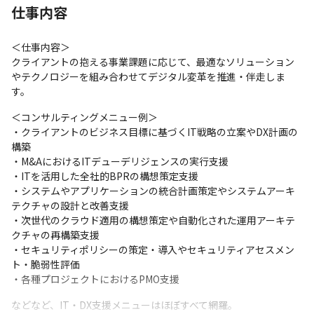
仕事内容
＜仕事内容＞

クライアントの抱える事業課題に応じて、最適なソリューション
やテクノロジーを組み合わせてデジタル変革を推進・伴走しま
す。
＜コンサルティングメニュー例＞

・クライアントのビジネス目標に基づくIT戦略の立案やDX計画の
構築

・M&AにおけるITデューデリジェンスの実行支援

・ITを活用した全社的BPRの構想策定支援

・システムやアプリケーションの統合計画策定やシステムアーキ
テクチャの設計と改善支援

・次世代のクラウド適用の構想策定や自動化された運用アーキテ
クチャの再構築支援

・セキュリティポリシーの策定・導入やセキュリティアセスメン
ト・脆弱性評価

・各種プロジェクトにおけるPMO支援
などなど、IT・DX支援メニューはほぼすべて網羅。