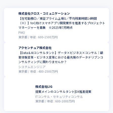
株式会社クロス・コミュニケーション
【在宅勤務◎／東証プライム上場G／平均残業時間14時間
（※）】toC向けスマホアプリ開発案件を推進するプロジェクト
マネージャーを募集 ※2025年7月時点
PMO
東京都
年収 :
600
-
1500
万円
アクセンチュア株式会社
【Data＆AIコンサルタント】データ×ビジネス×コンサル｜顧
客体験変革・ビジネス変革における最先端のデータドリブンコ
ンサルティングに関わりませんか？
システムエンジニア
東京都
年収 :
480
-
2500
万円
株式会社LIG
提案メインのコンサルタント|DX推進提案
ITコンサル・セキュリティコンサル
東京都
年収 :
600
-
1000
万円