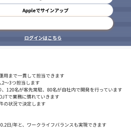
Appleでサインアップ
メールアドレスで登録
ログインはこちら
運用まで一貫して担当できます

2～3つ担当します

、120名が客先常駐、80名が自社内で開発を行っています

JTで業務に慣れていきます

件の状況で決定します

10.2日/年と、ワークライフバランスも実現できます