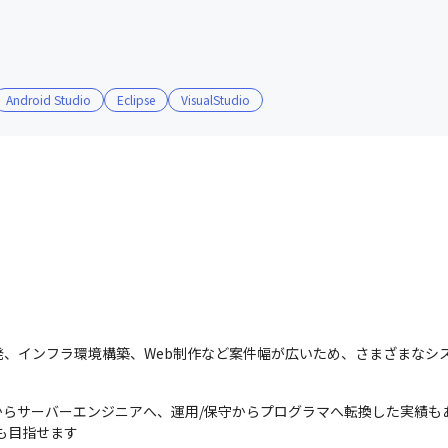
言語を使えるプログラマーに成長しま
社員同士の仲の良さも当社の魅力の
す。
Android Studio
Eclipse
VisualStudio
発、インフラ環境構築、Web制作など案件幅が広いため、さまざまなシ
らサーバーエンジニアへ、運用/保守からプログラマへ転換した実績もあ
も目指せます