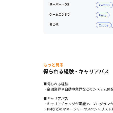
サーバー・OS
CentOS
ゲームエンジン
未経験入社の社員も、入社後3年で3つの
Unity
した。
その他
Xcode
もっと見る
得られる経験・キャリアパス
■得られる経験

・金融業界や自動車業界などのシステム開
■キャリアパス

・キャリアチェンジが可能で、プログラマか
・PMなどのマネージャーやスペシャリスト