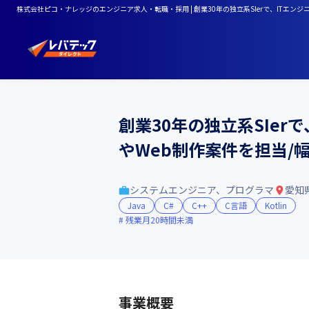
株式会社ピコ・ナレッジのエンジニア求人・転職・採用 | 創業30年の独立系SIerで、IT
創業30年の独立系SIe
やWeb制作案件を担当
システムエンジニア、プログラマ
愛知
Java
C#
C++
C言語
Kotlin
残業月20時間未満
事業概要