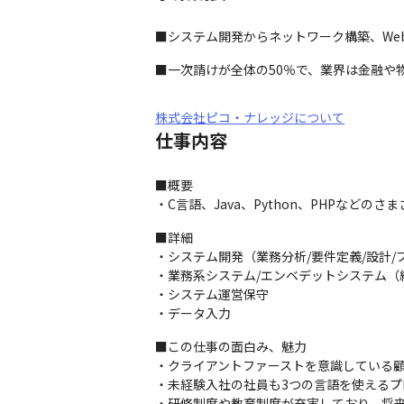
■システム開発からネットワーク構築、We
■一次請けが全体の50％で、業界は金融や
株式会社ピコ・ナレッジについて
仕事内容
■概要

・C言語、Java、Python、PHPなど
■詳細

・システム開発（業務分析/要件定義/設計/プ
・業務系システム/エンベデットシステム（組
・システム運営保守

・データ入力 
■この仕事の面白み、魅力

・クライアントファーストを意識している顧
・未経験入社の社員も3つの言語を使えるプ
・研修制度や教育制度が充実しており、将