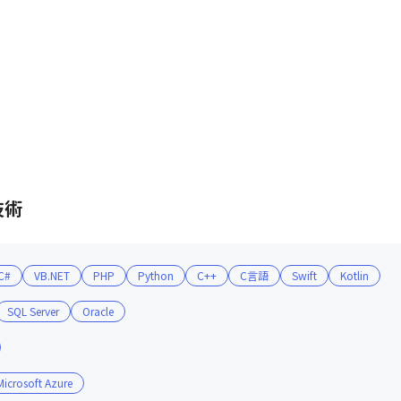
技術
C#
VB.NET
PHP
Python
C++
C言語
Swift
Kotlin
SQL Server
Oracle
Microsoft Azure