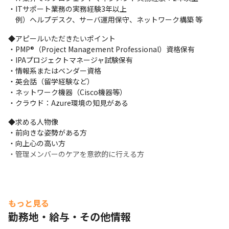
・Cloud(IaaS)について

・ITサポート業務の実務経験3年以上

・Active Directoryについて

　例）ヘルプデスク、サーバ運用保守、ネットワーク構築 等
・情報リテラシー　※外部顧問による研修
◆アピールいただきたいポイント

その他、社内技術勉強会なども行っております。
・PMP®（Project Management Professional）資格保有

・IPAプロジェクトマネージャ試験保有

・情報系またはベンダー資格

・英会話（留学経験など）

・ネットワーク機器（Cisco機器等）

・クラウド：Azure環境の知見がある
◆求める人物像

・前向きな姿勢がある方

・向上心の高い方

・管理メンバーのケアを意欲的に行える方
もっと見る
勤務地・給与・その他情報