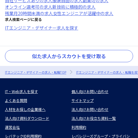
自社サービスあり
の求人
服装自由
の求人
副業可
の求人
オンライン選考可
の求人
新技術に積極的
の求人
残業月20時間未満
の求人
女性エンジニアが活躍中
の求人
求人検索ページに戻る
ITエンジニア・デザイナー求人を探す
似た求人からスカウトを受け取る
ITエンジニア・デザイナーの求人・転職TOP
ITエンジニア・デザイナーの求人・転職を探
IT・Web求人を探す
個人向けお問い合わせ
よくある質問
サイトマップ
人材をお探しの企業様へ
法人向けお問い合わせ
法人向け資料ダウンロード
法人向けお役立ち資料一覧
運営会社
利用規約
レバテックID利用規約
レバレジーズグループ・プライバシ