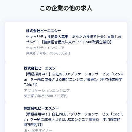
この企業の他の求人
ここには、まったくの未経験から出発し、15年、20年と経験を積
んだ事業部長たちがいます。目の前のお客様のお困りごとに地道
に応えるうちに、名だたる企業から指名でプロジェクトを託され
るまで成長した技術者たちがいます。彼ら彼女らが証明している
株式会社ピーエスシー
のは、組織にぶら下がるような生き方ではなく、やる気さえあれ
セキュリティ技術者大募集！あなたの技術で社会に貢献しま
ば、どんな人にも、自分の人生の主人公として踏み出す機会があ
せんか？【健康経営優良法人ホワイト500取得企業◎】
るということ。そうした〈人生のオーナーたち〉を、これからも
セキュリティエンジニア
どんどん輩出していきたい。顧客の成長する姿と等しく、ひとり
東京都
年収 :
400
-
800
万円
ひとりの社員がいきいきと働く姿を、いつまでも見続けていた
い。
株式会社ピーエスシー
【積極採用中！】自社WEBアプリケーションサービス「Coo K
経験豊富な方には、まだまだ未完成な会社であること、そうした
ai」を一緒に成長させる開発エンジニア募集◎【平均残業時間
人財観をもつ会社であることへのご理解を求めつつ、ぜひお力添
こ
7.0h/月】
えいただきたいです。新しい出会いは、私たち自身をも新しくす
アプリケーションエンジニア
る、新しい風。様々な個性が集まって、寄り添って、一丸となっ
東京都
年収 :
500
-
730
万円
て、この業界に新しい流れを創り出したいと考えています。

ご興味を持っていただけましたら、ぜひ一度、お会いしていただ
株式会社ピーエスシー
けませんか？
【積極採用中！】自社WEBアプリケーションサービス「Coo K
ai」を一緒に成長させるUI/UXエンジニア募集◎【平均残業時
こ
間7時間/月】
UI・UXデザイナー