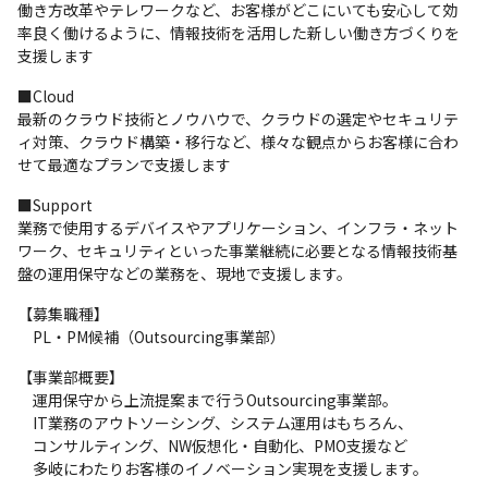
働き方改革やテレワークなど、お客様がどこにいても安心して効
率良く働けるように、情報技術を活用した新しい働き方づくりを
支援します
■Cloud

最新のクラウド技術とノウハウで、クラウドの選定やセキュリテ
ィ対策、クラウド構築・移行など、様々な観点からお客様に合わ
せて最適なプランで支援します
■Support

業務で使用するデバイスやアプリケーション、インフラ・ネット
ワーク、セキュリティといった事業継続に必要となる情報技術基
盤の運用保守などの業務を、現地で支援します。
【募集職種】

　PL・PM候補（Outsourcing事業部）
【事業部概要】

　運用保守から上流提案まで行うOutsourcing事業部。

　IT業務のアウトソーシング、システム運用はもちろん、

　コンサルティング、NW仮想化・自動化、PMO支援など

　多岐にわたりお客様のイノベーション実現を支援します。