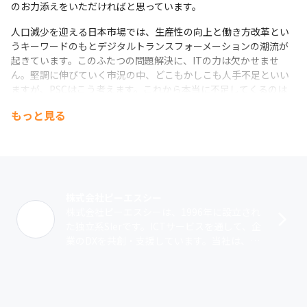
のお力添えをいただければと思っています。
人口減少を迎える日本市場では、生産性の向上と働き方改革とい
うキーワードのもとデジタルトランスフォーメーションの潮流が
起きています。このふたつの問題解決に、ITの力は欠かせませ
ん。堅調に伸びていく市況の中、どこもかしこも人手不足といい
ますが、PSCはこう考えます。これから本当に不足してくるのは
「人を想える人」。スキルだけではなく、顧客の課題の本質に寄
もっと見る
り添える人間性にこそ、高く、そして継続的な市場価値が生まれ
てくるのではないでしょうか。
大企業も終身雇用をとりやめ、新しい働き方を模索する時代で
す。ますます個の力が際立ってくる時代に、PSCという会社は、裁
量をもとにのびのびと働ける風土と、長くご活躍いただける環境
株式会社ピーエスシー
でお応えしていきたいと考えています。たとえば、経営スキルを
株式会社ピーエスシーは、1996年に設立され
磨くための学びの場、多様な人生のライフステージを支えていく
た独立系SIerです。ICTサービスを通して、企
福利厚生の充実など、「働きがい」にも「働きやすさ」にも力を
業のDXを共創・支援しています。当社は、Mi
注いでいます。経済産業省の健康経営優良法人ホワイト500の認定
crosoft 365とMicrosoft Azure、AIを中･･･
も受けています（2023年で5度目の認定）。高い市場価値を磨き
続けながら、成長を続けている企業で、ひとりひとりの強みが活
きるダイバーシティ。それが、PSCという会社がご提供できる現
在の環境です。