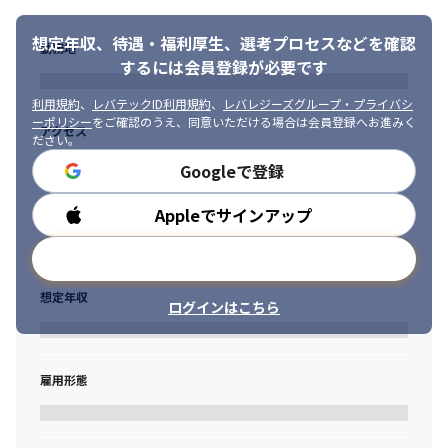
想定年収、待遇・福利厚生、
選考プロセスなどを確認
勤務地
するには会員登録が必要です
利用規約
、
レバテックID利用規約
、
レバレジーズグループ・プライバシ
ーポリシー
をご確認のうえ、同意いただける場合は会員登録へお進みく
アクセス
ださい。
Googleで登録
Appleでサインアップ
勤務時間
メールアドレスで登録
想定年収
ログインはこちら
雇用形態