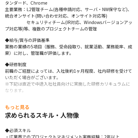
タンダード、Chrome

主要業務：L2管理チーム(各種申請対応、サーバ・NW保守など)、
統合オンサイト(問い合わせ対応、オンサイト対応等)

　　　　　セキュリティチーム(IR対応、Windowsバージョンアッ
プ対応等)等、複数のプロジェクトチームの管理
◆給与/賞与の評価基準

業務の業績の5項目（服務、受命段取り、就業活動、業務能率、成
果）に対し、管理職が評価します。
◆研修制度

前職のご経歴によっては、入社後約1ヶ月程度、社内研修を受けて
いただく場合がございます。

※下記は直近で中途入社社員向けに実施した研修カリキュラムに
なります。
・ビジネスマナー

もっと見る
・セキュリティ研修

求められるスキル・人物像
・Windowsの操作

・ITILについて

・Microsoft Applicationについて

◆必須スキル

・ネットワークの基本知識

・IT業界でのプロジェクトマネジメント実務経験：2年以上
