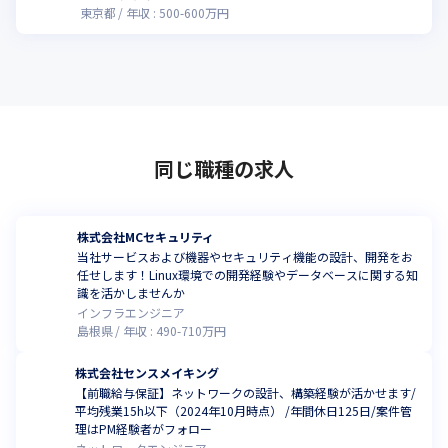
東京都
年収 :
500
-
600
万円
同じ職種の求人
株式会社MCセキュリティ
当社サービスおよび機器やセキュリティ機能の設計、開発をお
任せします！Linux環境での開発経験やデータベースに関する知
識を活かしませんか
インフラエンジニア
島根県
年収 :
490
-
710
万円
株式会社センスメイキング
【前職給与保証】ネットワークの設計、構築経験が活かせます/
平均残業15h以下（2024年10月時点） /年間休日125日/案件管
理はPM経験者がフォロー