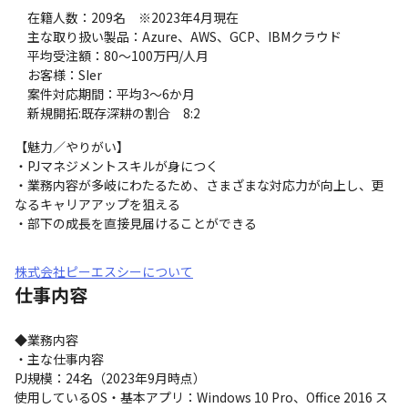
　在籍人数：209名　※2023年4月現在

　主な取り扱い製品：Azure、AWS、GCP、IBMクラウド

　平均受注額：80～100万円/人月

　お客様：SIer

　案件対応期間：平均3～6か月

　新規開拓:既存深耕の割合　8:2
【魅力／やりがい】

・PJマネジメントスキルが身につく

・業務内容が多岐にわたるため、さまざまな対応力が向上し、更
なるキャリアアップを狙える

・部下の成長を直接見届けることができる
株式会社ピーエスシーについて
仕事内容
◆業務内容

・主な仕事内容

PJ規模：24名（2023年9月時点）

使用しているOS・基本アプリ：Windows 10 Pro、Office 2016 ス