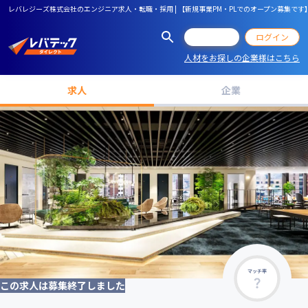
レバレジーズ株式会社のエンジニア求人・転職・採用 | 【新規事業PM・PLでのオープン募集で
会員登録
ログイン
人材をお探しの企業様はこちら
求人
企業
マッチ率
この求人は募集終了しました