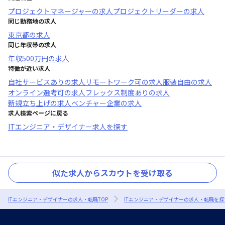
プロジェクトマネージャー
の求人
プロジェクトリーダー
の求人
同じ勤務地の求人
東京都
の求人
同じ年収帯の求人
年収
500万円
の求人
特徴が近い求人
自社サービスあり
の求人
リモートワーク可
の求人
服装自由
の求人
オンライン選考可
の求人
フレックス制度あり
の求人
新規立ち上げ
の求人
ベンチャー企業
の求人
求人検索ページに戻る
ITエンジニア・デザイナー求人を探す
似た求人からスカウトを受け取る
ITエンジニア・デザイナーの求人・転職TOP
ITエンジニア・デザイナーの求人・転職を探