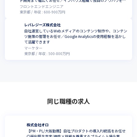
ド開発まで幅広くお任せ／インハウス組織で独自のノウハウを習
得可能です
フロントエンドエンジニア
東京都
年収 :
600
-
900
万円
レバレジーズ株式会社
自社運営しているWebメディアのコンテンツ制作や、コンテン
ツ施策の管理をお任せ／Google Analyticsの使用経験を活かし
て活躍できます
マーケター
東京都
年収 :
500
-
800
万円
同じ職種の求人
株式会社オロ
【PM・PL/大阪勤務】自社プロダクトの導入PJ統括をお任せ
◎福利厚生充実/個性×挑戦を尊重するプライム上場企業