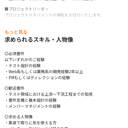
■プロジェクトリーダー

プロジェクトマネジメントの補佐をお任せいたします。
〈具体的な業務内容〉

もっと見る
・小/中規模プロジェクトチームのマネジメント

・テスト設計書の作成とテスト設計書のレビュー、実行者への指
求められるスキル・人物像
示出し

・顧客への提案や課題ヒアリング

◎必須要件

・プロジェクト全体の管理、推進
以下いずれかのご経験

・テスト設計の経験

■QAエンジニア
・Web系もしくは業務系の開発経験2年以上

〈具体的な業務内容〉

・PMもしくはディレクションの経験
・テスト実行者のマネジメント

◎歓迎要件

・テスト設計

・テスト領域における上流〜下流工程までの知見

   -開発ドキュメントの把握

・要件定義と基本設計の経験

   -標準プロセスに基づくテスト設計の作成

・メンバーマネジメントの経験
・テスト実行　等
◎求める人物像

※いずれのポジションも案件によって客先に出向いての作業も発
・素直で周りに気を使える方

生します。