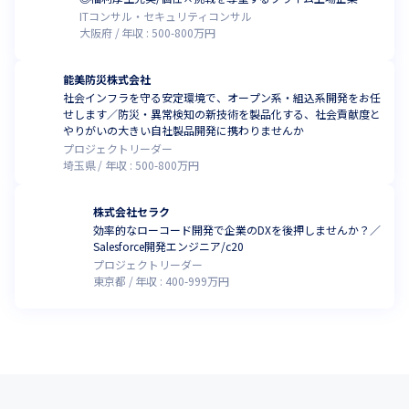
ITコンサル・セキュリティコンサル
大阪府
年収 :
500
-
800
万円
能美防災株式会社
社会インフラを守る安定環境で、オープン系・組込系開発をお任
せします／防災・異常検知の新技術を製品化する、社会貢献度と
やりがいの大きい自社製品開発に携わりませんか
プロジェクトリーダー
埼玉県
年収 :
500
-
800
万円
株式会社セラク
効率的なローコード開発で企業のDXを後押しませんか？／
Salesforce開発エンジニア/c20
プロジェクトリーダー
東京都
年収 :
400
-
999
万円