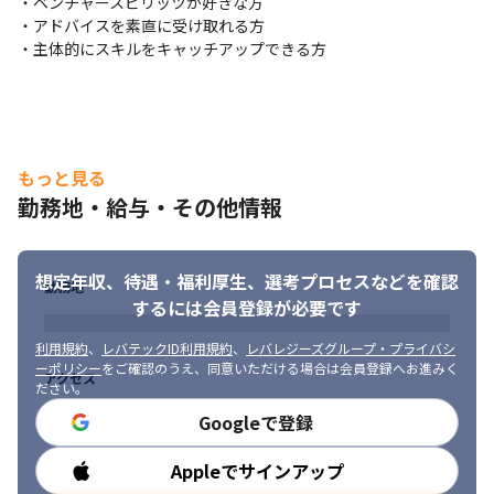
・ベンチャースピリッツが好きな方

・アドバイスを素直に受け取れる方

・主体的にスキルをキャッチアップできる方
もっと見る
勤務地・給与・その他情報
想定年収、待遇・福利厚生、
選考プロセスなどを確認
勤務地
するには会員登録が必要です
利用規約
、
レバテックID利用規約
、
レバレジーズグループ・プライバシ
ーポリシー
をご確認のうえ、同意いただける場合は会員登録へお進みく
アクセス
ださい。
Googleで登録
Appleでサインアップ
勤務時間