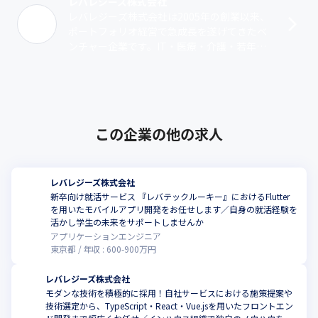
レバレジーズ株式会社
レバレジーズ株式会社は2005年の創業以来、
ポートフォリオ経営で急成長を遂げてきたベ
ンチャー企業です。IT・医療・介護・若年層
を中心とした人材事業やWebメディア事業、
SaaS、M&Aコンサル･･･
この企業の他の求人
レバレジーズ株式会社
新卒向け就活サービス 『レバテックルーキー』におけるFlutter
を用いたモバイルアプリ開発をお任せします／自身の就活経験を
活かし学生の未来をサポートしませんか
アプリケーションエンジニア
東京都
年収 :
600
-
900
万円
レバレジーズ株式会社
モダンな技術を積極的に採用！自社サービスにおける施策提案や
技術選定から、TypeScript・React・Vue.jsを用いたフロントエン