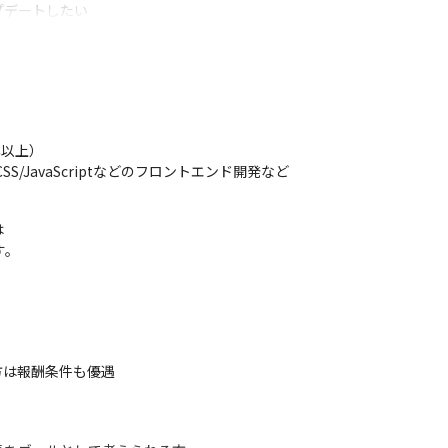
プデートしたい

分が出てきた

るデータをSalesofrceで見れるようにしたい
以上）

SS/JavaScriptなどのフロントエンド開発など


す。
る方は報酬条件も優遇