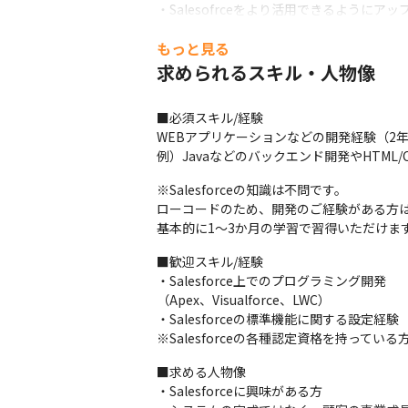
・Salesofrceをより活用できるようにアッ
└導入後、利用する中で変更・改善したい部
もっと見る
・SAPとSalesofrceを連携したい

└SAPとSalesofrceそれぞれで蓄積してい
求められるスキル・人物像
■必須スキル/経験

WEBアプリケーションなどの開発経験（2年
例）Javaなどのバックエンド開発やHTML/C
※Salesforceの知識は不問です。

ローコードのため、開発のご経験がある方は
基本的に1～3か月の学習で習得いただけま
■歓迎スキル/経験

・Salesforce上でのプログラミング開発

（Apex、Visualforce、LWC）

・Salesforceの標準機能に関する設定経験

※Salesforceの各種認定資格を持ってい
■求める人物像

・Salesforceに興味がある方
