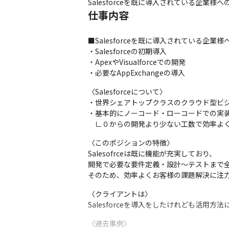
Salesforceを既に導入されている企業
仕事内容
■Salesforceを既に導入されている企
・Salesforceの初期導入

・ApexやVisualforceでの開発

・必要なAppExchangeの導入
〈Salesforceについて〉

・世界シェアトップクラスのクラウド型ビジ
・基本的にノーコード・ローコードでの実装
　∟０からの開発より少ない工数で効率よ
〈このポジションの特徴〉

Salesofrceは既に機能が充実しており、

開発で必要な要件定義・設計～テストまで全
そのため、効率よくお客様の課題解決に注
〈クライアントは〉

Salesforceを導入をしたけれども活用
〈過去事例〉
