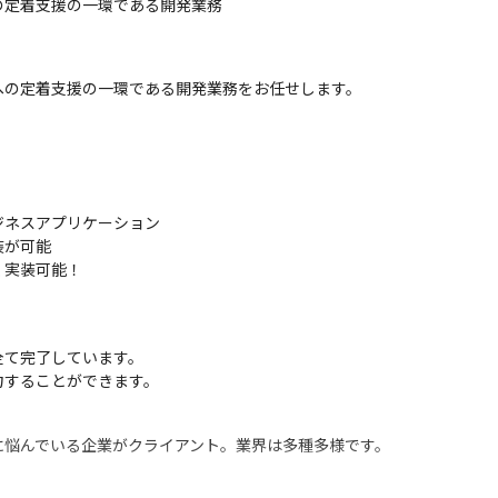
様への定着支援の一環である開発業務
業様への定着支援の一環である開発業務をお任せします。

ネスアプリケーション

が可能

く実装可能！
て完了しています。

力することができます。
方法に悩んでいる企業がクライアント。業界は多種多様です。