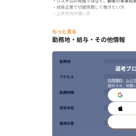
・システムの完成ではなく、顧客の事業成長
・成長企業で切磋琢磨して働きたい方

・上昇志向が強い方
もっと見る
勤務地・給与・その他情報
勤務地
選考プ
アクセス
利用規約
、
レバテ
認のうえ、同意
勤務時間
想定年収
雇用形態