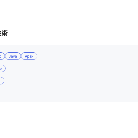
技術
t
Java
Apex
e
e