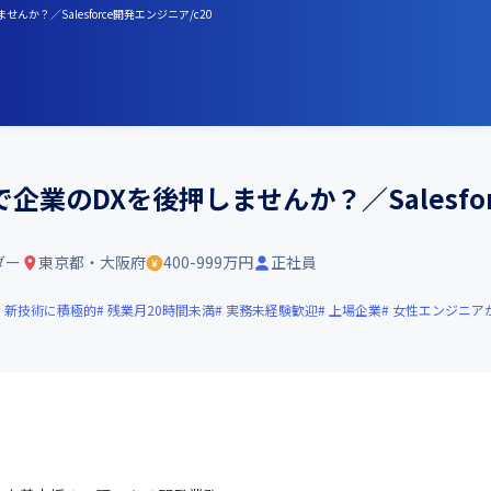
？／Salesforce開発エンジニア/c20
業のDXを後押しませんか？／Salesfor
ダー
東京都・大阪府
400-999万円
正社員
新技術に積極的
残業月20時間未満
実務未経験歓迎
上場企業
女性エンジニア