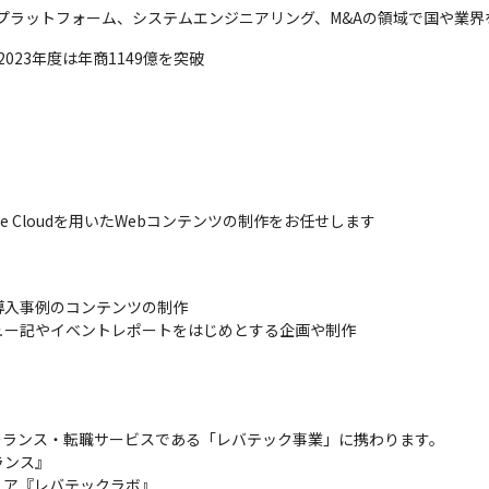
S、プラットフォーム、システムエンジニアリング、M&Aの領域で国や業
023年度は年商1149億を突破
ive Cloudを用いたWebコンテンツの制作をお任せします
入事例のコンテンツの制作

ー記やイベントレポートをはじめとする企画や制作

ーランス・転職サービスである「レバテック事業」に携わります。

ンス』

ィア『レバテックラボ』