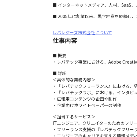
■ インターネットメディア、人材、Saa
■ 2005年に創業以来、黒字経営を継続し、2
レバレジーズ株式会社について
仕事内容
■ 概要

・レバテック事業における、Adobe Creat
■ 詳細

＜具体的な業務内容＞

・『レバテックフリーランス』における、導
・『レバテックラボ』における、インタビュ
・広報用コンテンツの企画や制作

・企業向けホワイトペーパーの制作
＜担当するサービス＞

ITエンジニア、クリエイターのためのフリ
・フリーランス支援の『レバテックフリーラ
・エンジニアのキャリアを支える情報メデ