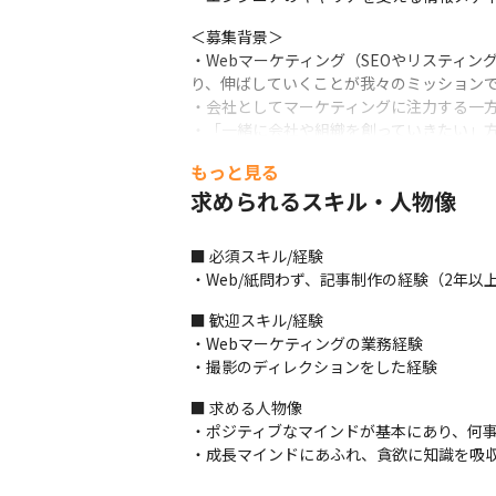
＜募集背景＞

・Webマーケティング（SEOやリスティ
り、伸ばしていくことが我々のミッションで
・会社としてマーケティングに注力する一方
・「一緒に会社や組織を創っていきたい」
もっと見る
■ この仕事の面白み、魅力

・社内にコンテンツの制作やWebマーケテ
求められるスキル・人物像
・数字的な成果として可視化できるので、事
・質を追求する姿勢が奨励されており、自
■ 必須スキル/経験

・Web/紙問わず、記事制作の経験（2年以
■ 歓迎スキル/経験

・Webマーケティングの業務経験

・撮影のディレクションをした経験
■ 求める人物像

・ポジティブなマインドが基本にあり、何事
・成長マインドにあふれ、貪欲に知識を吸