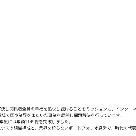
決し関係者全員の幸福を追求し続けることをミッションに、インターネッ
領域で国や業界をまたいだ事業を展開し問題解決を行っています。

3年度には年商1149億を突破しました。

ハウスの組織構成と、業界を絞らないポートフォリオ経営で、時代を代