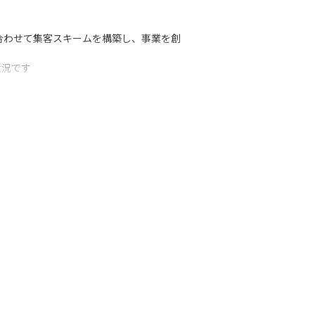
に合わせて集客スキームを構築し、事業を創
況です

つけられます
