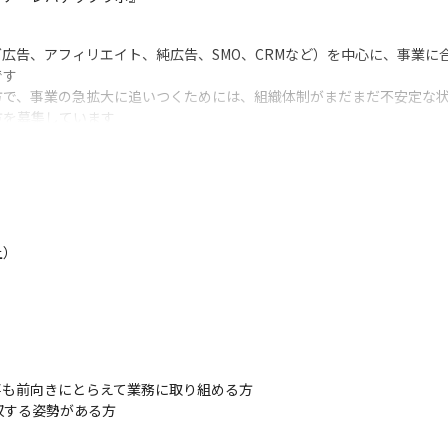
ング広告、アフィリエイト、純広告、SMO、CRMなど）を中心に、事業
す

で、事業の急拡大に追いつくためには、組織体制がまだまだ不安定な状
方を募集しています
ィングに関する高い知見がストックされているので、＋αでスキルを身に
業への貢献が実感でき、やりがいを感じられます

己のクリエイティビティを追求しながら制作ができます
上）
も前向きにとらえて業務に取り組める方

収する姿勢がある方