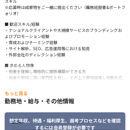
スキル

※応募時は成果物をご一緒に提出ください（職務経歴書&ポートフ
■当ポジションの魅力

ォリオ）
・クリエイティブへの投資を強化し続けている急成長期の組織
で、企画から制作まで幅広い領域の経験が積める

■ 歓迎スキル/経験

・グラフィックや動画、ディスプレイ広告など媒体を問わず幅広
・ナショナルクライアントや大規模サービスのブランディングお
い案件でのクリエイティブを経験できる

よびプロモーション経験

・社内のマーケターやエンジニアなどさまざまな部門と連携しデ
・育成およびチーミング経験

ィレクターとしてのスキルを高められる

・サイト解析、SEO、広告運用等における知見

・横断的に多職種と情報連携することができ、自身のクリエイテ
・外部会社のディレクション経験
ィブが他者貢献・事業貢献を果たすところまで追求することがで
きる
■ 求める人物像

・他者を理解し積極的に関係構築ができる方

■課題と募集背景

・自身の領域に高い専門性を有し、その上で領域越境し役割を広
現在、クリエイティブとしての担当領域の幅は拡大の一途をたど
げていける方

り、よりよいプロモーションやブランディングを展開していくた
・変化し続けることをポジティブに楽しめる方
めに、アウトプットのみならず組織としてのクオリティをより向
もっと見る
上させていく必要があります。

勤務地・給与・その他情報
その一方で会社の拡大に対してクリエイティブ組織の拡充がまだ
追いついておらず、クリエイティブの品質をさらに高めていく人
材を求めています。

想定年収、待遇・福利厚生、
選考プロセスなどを確認
全事業を横断する組織として共にサービスや組織をグロースし、
勤務地
するには会員登録が必要です
裁量を持って「クリエイティブという事業」を牽引してゆく仲間