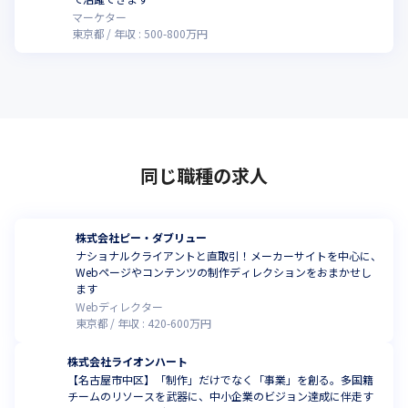
マーケター
東京都
年収 :
500
-
800
万円
同じ職種の求人
株式会社ピー・ダブリュー
ナショナルクライアントと直取引！メーカーサイトを中心に、
Webページやコンテンツの制作ディレクションをおまかせし
ます
Webディレクター
東京都
年収 :
420
-
600
万円
株式会社ライオンハート
【名古屋市中区】「制作」だけでなく「事業」を創る。多国籍
チームのリソースを武器に、中小企業のビジョン達成に伴走す