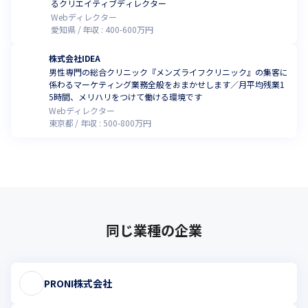
るクリエイティブディレクター
Webディレクター
愛知県
年収 :
400
-
600
万円
株式会社IDEA
男性専門の総合クリニック『メンズライフクリニック』の集客に
係わるマーケティング業務全般をおまかせします／月平均残業1
5時間、メリハリをつけて働ける環境です
Webディレクター
東京都
年収 :
500
-
800
万円
同じ業種の企業
PRONI株式会社