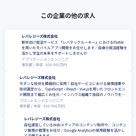
体験の提供と、医療機関の生産性向上に取り組んでいます。

・レバクリ：https://levcli.jp/
この企業の他の求人
レバレジーズ株式会社
新卒向け就活サービス 『レバテックルーキー』におけるFlutter
を用いたモバイルアプリ開発をお任せします／自身の就活経験を
活かし学生の未来をサポートしませんか
アプリケーションエンジニア
東京都
年収 :
600
-
900
万円
レバレジーズ株式会社
モダンな技術を積極的に採用！自社サービスにおける施策提案や
技術選定から、TypeScript・React・Vue.jsを用いたフロントエン
ド開発まで幅広くお任せ／インハウス組織で独自のノウハウを習
得可能です
フロントエンドエンジニア
東京都
年収 :
600
-
900
万円
レバレジーズ株式会社
自社運営しているWebメディアのコンテンツ制作や、コンテン
ツ施策の管理をお任せ／Google Analyticsの使用経験を活かし
て活躍できます