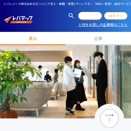
レバレジーズ株式会社のエンジニア求人・転職・採用 | ディレクター（Web・制作）/自社サービ
会員登録
ログイン
人材をお探しの企業様はこちら
求人
企業
マッチ率