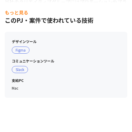
当社のクリエイティブグループにはプロモーションやブラ
ンディング領域の経験豊富なデザイナーやアートディレク
もっと見る
ター、プランナー、クリエイティブディレクターが在籍し
このPJ・案件で使われている技術
ており、スキルや知識を磨ける環境が整っています。

業務においては社内の依頼者へのヒアリングを通じて本質
的な課題を設定することから始まり、制作そのものだけで
デザインツール
なく、事業部や担当者の状況を理解し、各担当者と専門的
Figma
な内容も対等に話せる知識などが求められるため、広い知
見を得ながら経験を積んでいけることが特徴です。

コミュニケーションツール
Slack
■クリエイティブグループ組織体制

・正社員25名 / 業務委託10名（※2026年02月時点）

支給PC
Mac
■プロダクトデザイングループ組織体制

その他のデザイン領域として〈プロダクトデザイングルー
プ〉があり、各事業のUI / UX設計を担当しています。

・正社員20名 / 業務委託28名（※2026年02月時点）

・所属チーム：各事業ごとに1名～3名程度
