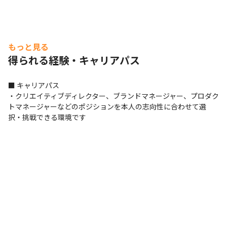
■ 働く環境

・外部ディスプレイを支給しています

・勤務中もイヤホン作業OKです

・ハーマンミラーのエンボディチェアを用意しています
もっと見る
得られる経験・キャリアパス
■ キャリアパス

・クリエイティブディレクター、ブランドマネージャー、プロダク
トマネージャーなどのポジションを本人の志向性に合わせて選
択・挑戦できる環境です