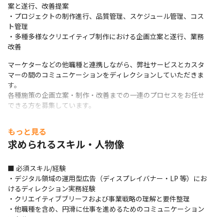
案と遂行、改善提案

・プロジェクトの制作進行、品質管理、スケジュール管理、コス
ト管理

・多種多様なクリエイティブ制作における企画立案と遂行、業務
改善
マーケターなどの他職種と連携しながら、弊社サービスとカスタ
マーの間のコミュニケーションをディレクションしていただきま
す。

各種施策の企画立案・制作・改善までの一連のプロセスをお任せ
できる方を募集しています。
▼詳細は以下の資料をご確認ください

もっと見る
https://speakerdeck.com/leverages_marketing_designer/leve
求められるスキル・人物像
rages-rebarezizugurupu-dezainazhi-xiang-ke
■使用ツール

■ 必須スキル/経験

・Figma

・デジタル領域の運用型広告（ディスプレイバナー・LP 等）にお
・Adobe Creative Cloud

けるディレクション実務経験

・Studio

・クリエイティブブリーフおよび事業戦略の理解と要件整理

・Google Workspace

・他職種を含め、円滑に仕事を進めるためのコミュニケーション
・Slack