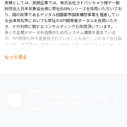
実績としては、民間企業では、株式会社ヨドバシカメラ様や一般
財団法人日本気象協会様に弊社BAMsシリーズを採用いただいてお
り、国の政策であるデジタル田園都市国家構想事業を推進してい
る会津若松市においても弊社のAPI開発者ポータルを採用いただ
き、その利用に関するコンサルティングも採用頂いています。

多くの企業がデータ利活用のためのシステム構築を進めている
中、API管理も昨今重要視されていることもあり、これまで会社設
立以来、増収増益を達成しています。今後、APIプラットフォーム
導入がより加速するであろう市場に向けて、さらなる体制強化を
図っていきます。
もっと見る
株式会社ブリスコラ
ブリスコラは「Open Innovation」を企業理
念とし、人間中心設計の思想のもと、データ
連携基盤のハブとして注目を集める「APIプラ
ットフォーム」に特化し、高い技術力と開発
力を備え事業を展開して･･･