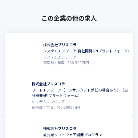
この企業の他の求人
株式会社ブリスコラ
システムエンジニア(自社開発APIプラットフォーム)
システムエンジニア
東京都
年収 :
300
-
500
万円
株式会社ブリスコラ
リードエンジニア（コンサルタント兼任の場合あり）（自
社開発APIプラットフォーム）
システムエンジニア
東京都
年収 :
700
-
1000
万円
株式会社ブリスコラ
最先端ソフトウェア開発プログラマ
こ