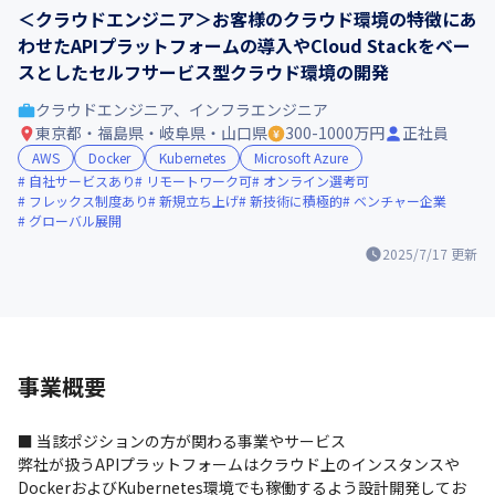
＜クラウドエンジニア＞お客様のクラウド環境の特徴にあ
わせたAPIプラットフォームの導入やCloud Stackをベー
スとしたセルフサービス型クラウド環境の開発
クラウドエンジニア、インフラエンジニア
東京都・福島県・岐阜県・山口県
300-1000万円
正社員
AWS
Docker
Kubernetes
Microsoft Azure
自社サービスあり
リモートワーク可
オンライン選考可
フレックス制度あり
新規立ち上げ
新技術に積極的
ベンチャー企業
グローバル展開
2025/7/17
更新
事業概要
■ 当該ポジションの方が関わる事業やサービス

弊社が扱うAPIプラットフォームはクラウド上のインスタンスや
DockerおよびKubernetes環境でも稼働するよう設計開発してお