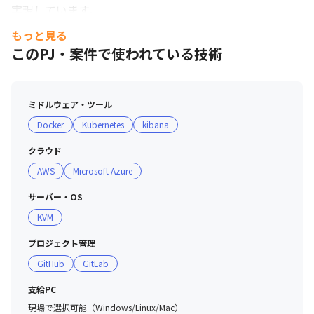
実現しています。

・全社総会や新年会、忘年会など交流の機会を多く設けて
もっと見る
おり、コミュニケーションを密にとることを心がけていま
このPJ・案件で使われている技術
す。
ミドルウェア・ツール
Docker
Kubernetes
kibana
クラウド
AWS
Microsoft Azure
サーバー・OS
KVM
プロジェクト管理
GitHub
GitLab
支給PC
現場で選択可能（Windows/Linux/Mac）