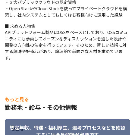
・３大パブリッククラウドの認定資格

・Open StackやCloud Stackを使ってプライベートクラウドを構
築し、社内システムとしてもしくはお客様向けに運用した経験
■ 求める人物像

APIプラットフォーム製品はOSSをベースとしており、OSSコミュ
ニティにも参画してオープンなディスカッションを通した設計や
開発の方向性の決定を行っています。そのため、新しい技術に対
する興味や好奇心があり、論理的で前向きな人材を求めていま
す。
もっと見る
勤務地・給与・その他情報
想定年収、待遇・福利厚生、
選考プロセスなどを確認
勤務地
するには会員登録が必要です