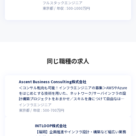
フルスタックエンジニア
東京都
年収 :
500
-
1000
万円
同じ職種の求人
Ascent Business Consulting株式会社
＜コンサル転向も可能！インフラエンジニアの募集＞AWSやAzure
をはじめとする技術を用いた、ネットワーク/サーバインフラの設
計構築プロジェクトをおまかせ／スキルを身につけて自由なはた
らき方を叶えられる環境
インフラエンジニア
東京都
年収 :
500
-
700
万円
INTLOOP株式会社
【福岡】企画推進やインフラ設計・構築など幅広い業務