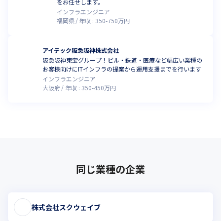
をお任せします。
インフラエンジニア
福岡県
年収 :
350
-
750
万円
アイテック阪急阪神株式会社
阪急阪神東宝グループ！ビル・鉄道・医療など幅広い業種の
お客様向けにITインフラの提案から運用支援までを行います
インフラエンジニア
大阪府
年収 :
350
-
450
万円
同じ業種の企業
株式会社スクウェイブ