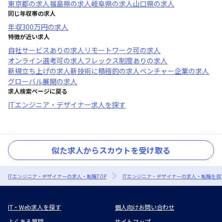
東京都
の求人
福島県
の求人
岐阜県
の求人
山口県
の求人
同じ年収帯の求人
年収
300万円
の求人
特徴が近い求人
自社サービスあり
の求人
リモートワーク可
の求人
オンライン選考可
の求人
フレックス制度あり
の求人
新規立ち上げ
の求人
新技術に積極的
の求人
ベンチャー企業
の求人
グローバル展開
の求人
求人検索ページに戻る
ITエンジニア・デザイナー求人を探す
似た求人からスカウトを受け取る
ITエンジニア・デザイナーの求人・転職TOP
ITエンジニア・デザイナーの求人・転職を探
IT・Web求人を探す
個人向けお問い合わせ
よくある質問
サイトマップ