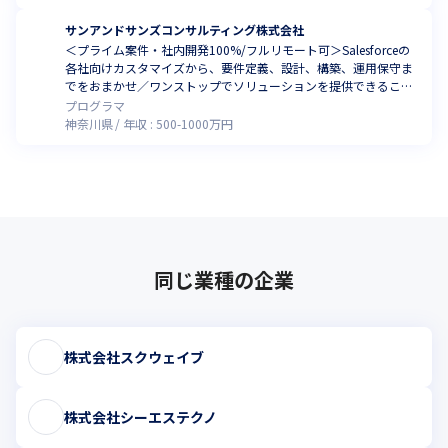
サンアンドサンズコンサルティング株式会社
＜プライム案件・社内開発100%/フルリモート可＞Salesforceの
各社向けカスタマイズから、要件定義、設計、構築、運用保守ま
でをおまかせ／ワンストップでソリューションを提供できること
が強み
プログラマ
神奈川県
年収 :
500
-
1000
万円
同じ業種の企業
株式会社スクウェイブ
株式会社シーエステクノ