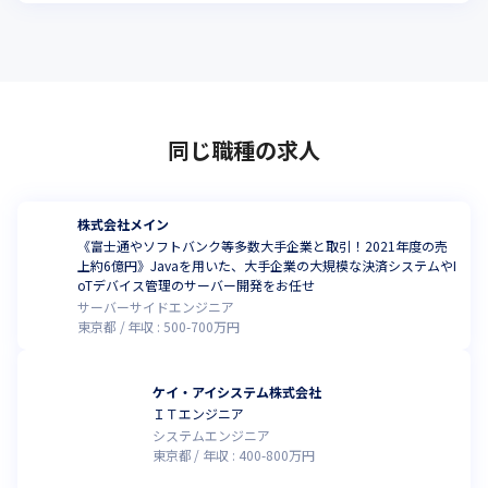
同じ職種の求人
株式会社メイン
《富士通やソフトバンク等多数大手企業と取引！2021年度の売
上約6億円》Javaを用いた、大手企業の大規模な決済システムやI
oTデバイス管理のサーバー開発をお任せ
サーバーサイドエンジニア
東京都
年収 :
500
-
700
万円
ケイ・アイシステム株式会社
ＩＴエンジニア
システムエンジニア
東京都
年収 :
400
-
800
万円