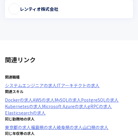
レンティオ株式会社
関連リンク
関連職種
システムエンジニア
の求人
ITアーキテクト
の求人
関連スキル
Docker
の求人
AWS
の求人
MySQL
の求人
PostgreSQL
の求人
Kubernetes
の求人
Microsoft Azure
の求人
gRPC
の求人
Elasticsearch
の求人
同じ勤務地の求人
東京都
の求人
福島県
の求人
岐阜県
の求人
山口県
の求人
同じ年収帯の求人