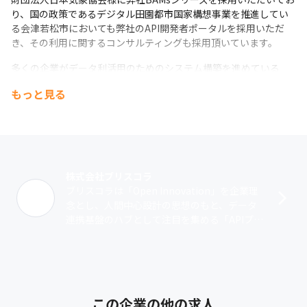
り、国の政策であるデジタル田園都市国家構想事業を推進してい
る会津若松市においても弊社のAPI開発者ポータルを採用いただ
き、その利用に関するコンサルティングも採用頂いています。
多くの企業がデータ利活用のためのシステム構築を進めている
中、API管理も昨今重要視されていることもあり、これまで会社設
もっと見る
立以来、増収増益を達成しています。今後、APIプラットフォーム
導入がより加速するであろう市場に向けて、さらなる体制強化を
図っていきます。
株式会社ブリスコラ
ブリスコラは「Open Innovation」を企業理
念とし、人間中心設計の思想のもと、データ
連携基盤のハブとして注目を集める「APIプラ
ットフォーム」に特化し、高い技術力と開発
力を備え事業を展開して･･･
この企業の他の求人