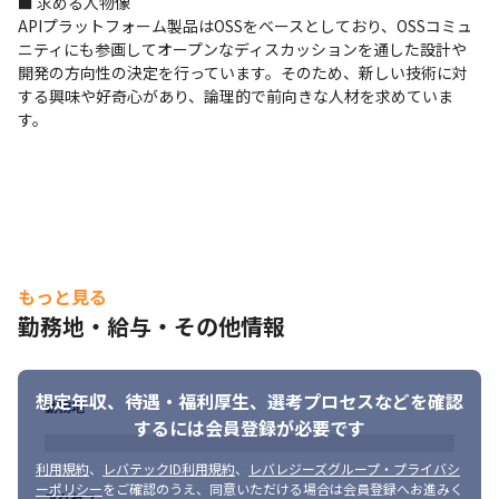
■ 求める人物像

APIプラットフォーム製品はOSSをベースとしており、OSSコミュ
ニティにも参画してオープンなディスカッションを通した設計や
開発の方向性の決定を行っています。そのため、新しい技術に対
する興味や好奇心があり、論理的で前向きな人材を求めていま
す。
もっと見る
勤務地・給与・その他情報
想定年収、待遇・福利厚生、
選考プロセスなどを確認
勤務地
するには会員登録が必要です
利用規約
、
レバテックID利用規約
、
レバレジーズグループ・プライバシ
ーポリシー
をご確認のうえ、同意いただける場合は会員登録へお進みく
アクセス