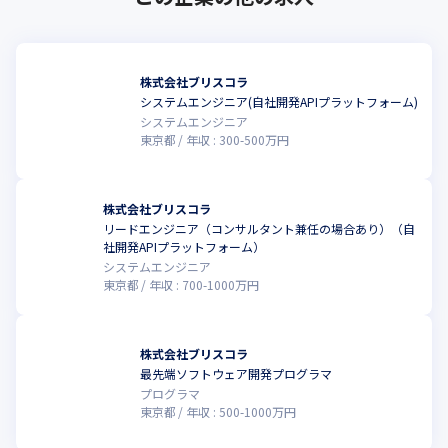
株式会社ブリスコラ
システムエンジニア(自社開発APIプラットフォーム)
システムエンジニア
東京都
年収 :
300
-
500
万円
株式会社ブリスコラ
リードエンジニア（コンサルタント兼任の場合あり）（自
社開発APIプラットフォーム）
システムエンジニア
東京都
年収 :
700
-
1000
万円
株式会社ブリスコラ
最先端ソフトウェア開発プログラマ
こ
プログラマ
東京都
年収 :
500
-
1000
万円