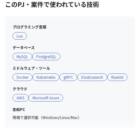
このPJ・案件で使われている技術
す。
プログラミング言語
Lua
データベース
MySQL
PostgreSQL
ミドルウェア・ツール
Docker
Kubernetes
gRPC
Elasticsearch
fluentd
クラウド
AWS
Microsoft Azure
支給PC
現場で選択可能（Windows/Linux/Mac）