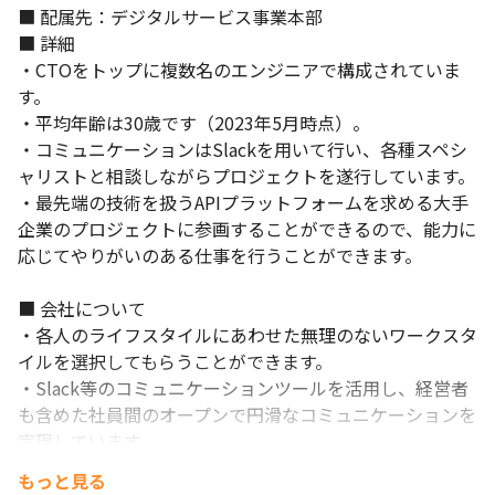
■ 配属先：デジタルサービス事業本部

■ 詳細

・CTOをトップに複数名のエンジニアで構成されていま
す。

・平均年齢は30歳です（2023年5月時点）。

・コミュニケーションはSlackを用いて行い、各種スペシ
ャリストと相談しながらプロジェクトを遂行しています。

・最先端の技術を扱うAPIプラットフォームを求める大手
企業のプロジェクトに参画することができるので、能力に
応じてやりがいのある仕事を行うことができます。

■ 会社について

・各人のライフスタイルにあわせた無理のないワークスタ
イルを選択してもらうことができます。

・Slack等のコミュニケーションツールを活用し、経営者
も含めた社員間のオープンで円滑なコミュニケーションを
実現しています。

・全社総会や新年会、忘年会など交流の機会を多く設けて
もっと見る
おり、コミュニケーションを密にとることを心がけていま