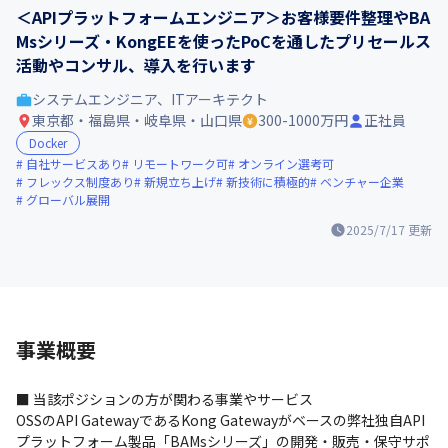
＜APIプラットフォームエンジニア＞お客様要件整理やBA
Msシリーズ・KongEEを使ったPoCを通したプリセールス
活動やコンサル、導入を行います
システムエンジニア、ITアーキテクト
東京都・福島県・岐阜県・山口県
300-1000万円
正社員
Docker
自社サービスあり
リモートワーク可
オンライン選考可
フレックス制度あり
新規立ち上げ
新技術に積極的
ベンチャー企業
グローバル展開
2025/7/17
更新
事業概要
■ 当該ポジションの方が関わる事業やサービス

OSSのAPI GatewayであるKong Gatewayがベースの弊社独自API
プラットフォーム製品「BAMsシリーズ」の開発・販売・保守サポ