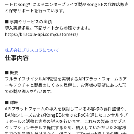
ートとKong社によるエンタープライズ製品Kong EEの代理店販売
と保守サポートを行っています。
■ 事業やサービスの実績

導入実績多数。下記サイトから参照できます。

https://briscola-api.com/customers/
株式会社ブリスコラについて
仕事内容
■ 概要

フルライフサイクルAPI管理を実現するAPIプラットフォームのア
ーキテクチャと製品のしくみを理解し、お客様の要望にあった形
での製品導入を行います。
■ 詳細

APIプラットフォームの導入を検討しているお客様の要件整理や、
BAMsシリーズおよびKongEEを使ったPoCを通したコンサルやプ
リセールス活動と実際の導入を行います。これらの製品はサブス
クリプションモデルで提供するため、購入していただいたお客様
先での製品導入だけでなく、保守としてZendesk経由での問い合