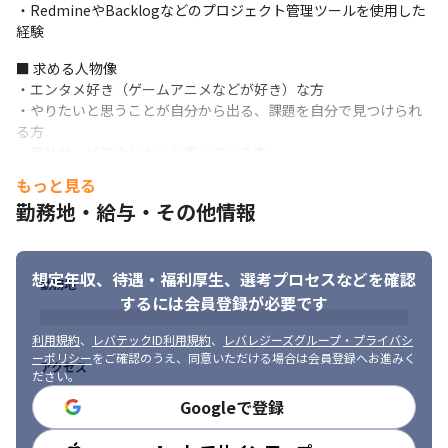
・RedmineやBacklogなどのプロジェクト管理ツールを使用した
・アジャイル型の開発を少数精鋭のチームで行っています

経験
・エンジニア：5名（＋業務委託2名）

・QAエンジニア：3名

■ 求める人物像

・デザイナー：2名
・エンタメ好き（ゲームアニメなどが好き）な方

・やりたいと思うことが自分から出る、課題を自分で見つけられ
■ この仕事の面白み、魅力

る方

・急成長ベンチャーに身を置きながら、最先端の技術を習得でき
・自社サービスやりたいと思っている方

ます

・クリエイティブの未来を作る仕事に共感できる方

・事業が立ち上がり、組織が成長していく過程を経験できます

もっと見る
・新しいサービスや技術、価値観に対してポジティブな方
・アニメやゲーム、漫画などの業界に関わり、クリエイターの成
勤務地・給与・その他情報
長を後押しできます

※PMやPdMを目指したいといった方は大歓迎です
・大きな役割と責任そして大きな期待をもって仕事に取り組めま
す
想定年収、待遇・福利厚生、
選考プロセスなどを確認
勤務地
するには会員登録が必要です
利用規約
、
レバテックID利用規約
、
レバレジーズグループ・プライバシ
ーポリシー
をご確認のうえ、同意いただける場合は会員登録へお進みく
アクセス
ださい。
Googleで登録