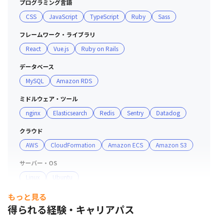
プログラミング言語
ますが、「2009年度未踏ユースエンジニア」でもある当
CSS
JavaScript
TypeScript
Ruby
Sass
社の代表をはじめ、さまざまなバックグラウンドを持つマ
ネージャー層のサポートも受けられます

フレームワーク・ライブラリ
React
Vue.js
Ruby on Rails
＜『Save Point』が目指していること＞

・本サービスを次の成長の柱と位置づけ、プロダクトの成
データベース
長を加速させる

MySQL
Amazon RDS
・既にゲーム業界へはプロダクトの認知が進み導入社数も
増加傾向にありますが、サービスの改善によりさらなる成
ミドルウェア・ツール
長を実現させる

nginx
Elasticsearch
Redis
Sentry
Datadog
・「アニメ業界」「IP業界」に向けた拡大させる

クラウド
AWS
CloudFormation
Amazon ECS
Amazon S3
＜募集背景＞

『Save Point』はユーザー数を大幅に成長させるフェーズ
サーバー・OS
であり、開発チーム拡大とプロダクトの成長を進めていま
Linux
Ubuntu
す。

しかし、プロダクトの質向上に関わる新たな開発業務全般
もっと見る
開発手法
が不足している状況です。

得られる経験・キャリアパス
アジャイル
そこで、少数精鋭の開発チームでプロダクトを一緒に成長