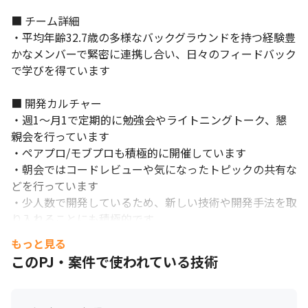
■ チーム詳細

・平均年齢32.7歳の多様なバックグラウンドを持つ経験豊
かなメンバーで緊密に連携し合い、日々のフィードバック
で学びを得ています

■ 開発カルチャー

・週1～月1で定期的に勉強会やライトニングトーク、懇
親会を行っています

・ペアプロ/モブプロも積極的に開催しています

・朝会ではコードレビューや気になったトピックの共有な
スキルを磨ける環境です。
どを行っています

・少人数で開発しているため、新しい技術や開発手法を取
り入れることにも積極的です

・フロント/バックエンド/インフラまで領域を限定せず、
もっと見る
開発とデプロイのテストからオペレーションに至るライフ
このPJ・案件で使われている技術
サイクル全体にわたって作業するため、幅広くスキルを磨
くことができます

・アジャイルを適応した際のギャップが大きい場合もあり