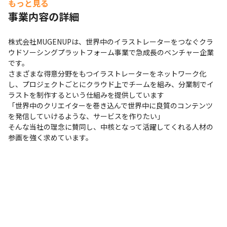
・競合避止に抵触しない範囲であれば、副業を許可してい
もっと見る
ます
事業内容の詳細
株式会社MUGENUPは、世界中のイラストレーターをつなぐクラ
ウドソーシングプラットフォーム事業で急成長のベンチャー企業
です。

さまざまな得意分野をもつイラストレーターをネットワーク化
し、プロジェクトごとにクラウド上でチームを組み、分業制でイ
ラストを制作するという仕組みを提供しています

「世界中のクリエイターを巻き込んで世界中に良質のコンテンツ
を発信していけるような、サービスを作りたい」

そんな当社の理念に賛同し、中核となって活躍してくれる人材の
参画を強く求めています。