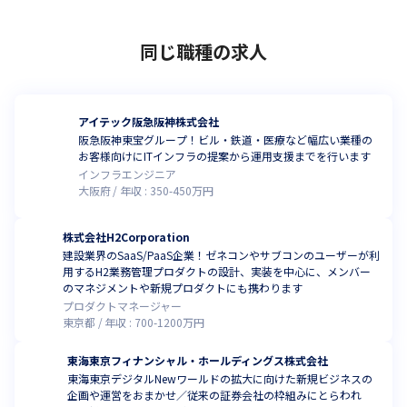
同じ職種の求人
アイテック阪急阪神株式会社
阪急阪神東宝グループ！ビル・鉄道・医療など幅広い業種の
お客様向けにITインフラの提案から運用支援までを行います
インフラエンジニア
大阪府
年収 :
350
-
450
万円
株式会社H2Corporation
建設業界のSaaS/PaaS企業！ゼネコンやサブコンのユーザーが利
用するH2業務管理プロダクトの設計、実装を中心に、メンバー
のマネジメントや新規プロダクトにも携わります
プロダクトマネージャー
東京都
年収 :
700
-
1200
万円
東海東京フィナンシャル・ホールディングス株式会社
東海東京デジタルNewワールドの拡大に向けた新規ビジネスの
企画や運営をおまかせ／従来の証券会社の枠組みにとらわれ