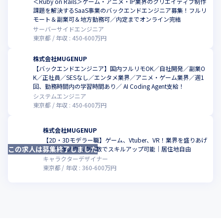
＜Ruby on Rails＞ゲーム・アニメ・IP業界のクリエイティブ制作
課題を解決するSaaS事業のバックエンドエンジニア募集！フルリ
こ
モート＆副業可＆地方勤務可／内定までオンライン完結
サーバーサイドエンジニア
東京都
年収 :
450
-
600
万円
株式会社MUGENUP
【バックエンドエンジニア】国内フルリモOK／自社開発／副業O
K／正社員／SESなし／エンタメ業界／アニメ・ゲーム業界／週1
こ
回、勤務時間内の学習時間あり／ AI Coding Agent支給！
システムエンジニア
東京都
年収 :
450
-
600
万円
株式会社MUGENUP
【2D・3Dモデラー職】ゲーム、Vtuber、VR！業界を盛りあげ
この求人は募集終了しました
こ
る◎制作ノウハウ多数でスキルアップ可能｜居住地自由
キャラクターデザイナー
東京都
年収 :
360
-
600
万円