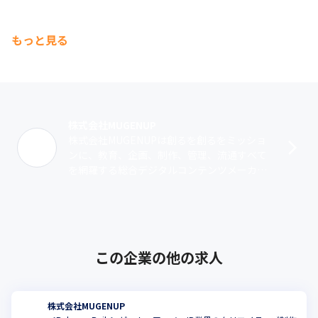
もっと見る
株式会社MUGENUP
株式会社MUGENUPは創るを創るをミッショ
ンに、教育、企画、制作、管理、流通すべて
を網羅する総合デジタルコンテンツメーカー
を目指します。MUGENUPは自社開発の2つの
ツールを用いてこれまでにイラス･･･
この企業の他の求人
株式会社MUGENUP