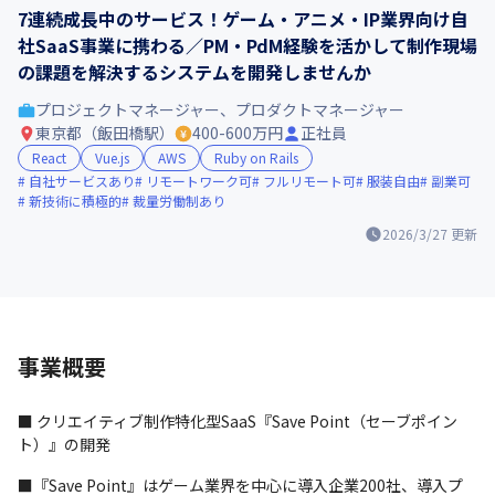
7連続成長中のサービス！ゲーム・アニメ・IP業界向け自
社SaaS事業に携わる／PM・PdM経験を活かして制作現場
の課題を解決するシステムを開発しませんか
プロジェクトマネージャー、プロダクトマネージャー
東京都（飯田橋駅）
400-600万円
正社員
React
Vue.js
AWS
Ruby on Rails
自社サービスあり
リモートワーク可
フルリモート可
服装自由
副業可
新技術に積極的
裁量労働制あり
2026/3/27
更新
事業概要
■ クリエイティブ制作特化型SaaS『Save Point（セーブポイン
ト）』の開発
■『Save Point』はゲーム業界を中心に導入企業200社、導入プ