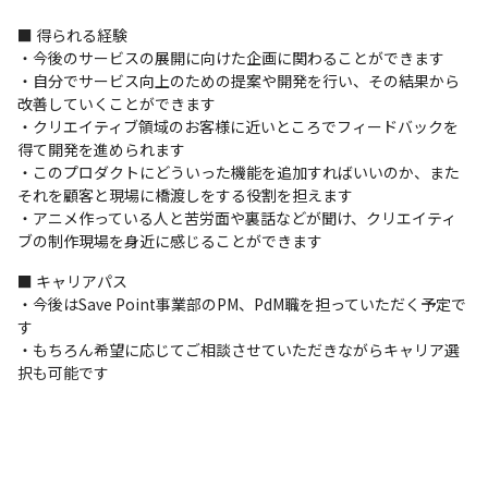
させる、開発メンバーを新たに採用することになりまし
プロジェクト管理
■ 得られる経験

た。

GitHub
Notion
DocBase
・今後のサービスの展開に向けた企画に関わることができます

・自分でサービス向上のための提案や開発を行い、その結果から
コミュニケーションツール
■ 社風

改善していくことができます

Slack
・ベンチャーならではの風通しの良さが魅力です

・クリエイティブ領域のお客様に近いところでフィードバックを
得て開発を進められます

・職種問わず常にノウハウや「おもしろいもの」を共有す
支給PC
・このプロダクトにどういった機能を追加すればいいのか、また
る機会が多く、活発なコミュニケーションを通じて成長し
現場で選択可能（Windows/Mac）
それを顧客と現場に橋渡しをする役割を担えます

ています

・アニメ作っている人と苦労面や裏話などが聞け、クリエイティ
・クリエイティブ制作事業に所属する社員が多く、クリエ
ブの制作現場を身近に感じることができます
イティブ業界に対して貢献したいという思いを持ったメン
■ キャリアパス

バーが多いです

・今後はSave Point事業部のPM、PdM職を担っていただく予定で
・個人の自己実現は組織として最大の喜びであるという社
す

風があります

・もちろん希望に応じてご相談させていただきながらキャリア選
・自主的に課題を見つけ仕事を作り出す主体性を大事にし
択も可能です
ています

・当社ではリモートワークを主な働き方としており、フル
リモートワークが可能で、自宅、コワーキングスペース、
ワーケーション先など、さまざまな場所から働けます
