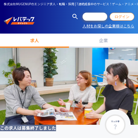
株式会社MUGENUPのエンジニア求人・転職・採用 | 7連続成長中のサービス！ゲーム・アニメ
会員登録
ログイン
人材をお探しの企業様はこちら
求人
企業
マッチ率
この求人は募集終了しました