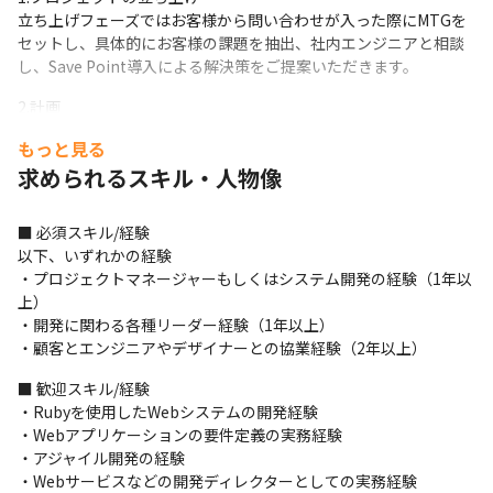
立ち上げフェーズではお客様から問い合わせが入った際にMTGを
セットし、具体的にお客様の課題を抽出、社内エンジニアと相談
し、Save Point導入による解決策をご提案いただきます。
2.計画

開発サイクルはアジャイル型を選択しています。各ステークホル
もっと見る
ダーとコミュニケーションを取りながら要件～仕様書作成、各イ
求められるスキル・人物像
テレーション毎の簡易的なWBS作成、アウトプットしたドキュメ
ントをチケット化して実行体制を構築しエンジニアチームにパス
していただきます。
■ 必須スキル/経験

以下、いずれかの経験

3.実行および監視

・プロジェクトマネージャーもしくはシステム開発の経験（1年以
基本的にはイテレーションの監視をし、現行タスクや障害、開発
上）

チームに影響を及ぼすことがらについてディスカッションを行い
・開発に関わる各種リーダー経験（1年以上）

解決に向けてステークホルダーとコミュニケーションを取ってい
・顧客とエンジニアやデザイナーとの協業経験（2年以上）
ただきます。
■ 歓迎スキル/経験

4.終結

・Rubyを使用したWebシステムの開発経験

1つの開発工程が完了したあとは一旦の納品処理を行い、次のスプ
・Webアプリケーションの要件定義の実務経験

リントを回していただきます。
・アジャイル開発の経験

・Webサービスなどの開発ディレクターとしての実務経験

＜開発体制＞
