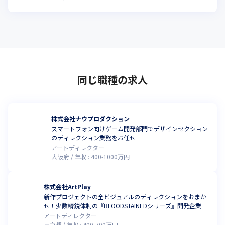
同じ職種の求人
株式会社ナウプロダクション
スマートフォン向けゲーム開発部門でデザインセクション
のディレクション業務をお任せ
アートディレクター
大阪府
年収 :
400
-
1000
万円
株式会社ArtPlay
新作プロジェクトの全ビジュアルのディレクションをおまか
せ！少数精鋭体制の『BLOODSTAINEDシリーズ』開発企業
アートディレクター
東京都
年収 :
400
-
700
万円