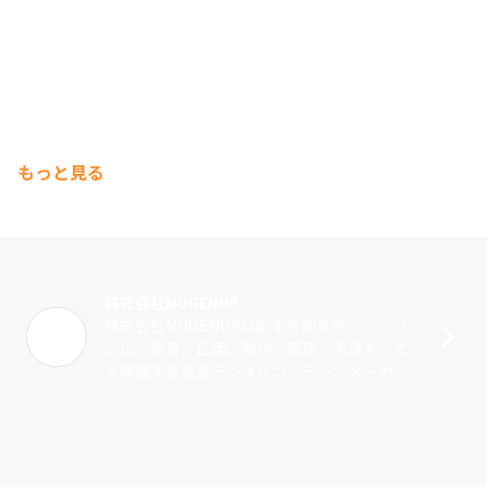
もっと見る
株式会社MUGENUP
株式会社MUGENUPは創るを創るをミッショ
ンに、教育、企画、制作、管理、流通すべて
を網羅する総合デジタルコンテンツメーカー
を目指します。MUGENUPは自社開発の2つの
ツールを用いてこれまでにイラス･･･