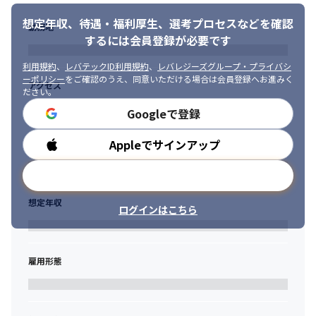
ー、案件に合ったデザイナーを選ぶことができます

想定年収、待遇・福利厚生、
選考プロセスなどを確認
・多種多様なプロジェクトが同時並行で関われるため、アセット
勤務地
するには会員登録が必要です
制作のみならず、企画やエフェクト、UI/UX、映像制作など幅広い
業務も経験できます

利用規約
、
レバテックID利用規約
、
レバレジーズグループ・プライバシ
・デザイナーとディレクター、両方の仕事が経験できるためスピ
ーポリシー
をご確認のうえ、同意いただける場合は会員登録へお進みく
アクセス
ーディに成長できます

ださい。
・制作技術以外にもマネジメント技術やコミュニケーション技術
Googleで登録
を磨けるため、今後のキャリアで有利な経歴を持てます

・10名程の小規模かつ成長過程にあるチームのため、一人ひとり
Appleでサインアップ
勤務時間
の裁量も大きく、自発的な仕事ぶりが歓迎される環境です

・平均年齢が30歳と若く意欲的なメンバーが多いため、新しい事
メールアドレスで登録
への取り組みや積極的な行動に協力的かつ称賛される文化のある
環境です
想定年収
ログインはこちら
雇用形態