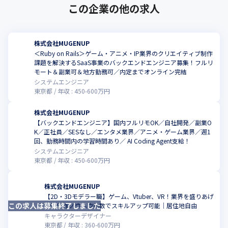
この企業の他の求人
株式会社MUGENUP
＜Ruby on Rails＞ゲーム・アニメ・IP業界のクリエイティブ制作
課題を解決するSaaS事業のバックエンドエンジニア募集！フルリ
こ
モート＆副業可＆地方勤務可／内定までオンライン完結
システムエンジニア
東京都
年収 :
450
-
600
万円
株式会社MUGENUP
【バックエンドエンジニア】国内フルリモOK／自社開発／副業O
K／正社員／SESなし／エンタメ業界／アニメ・ゲーム業界／週1
こ
回、勤務時間内の学習時間あり／ AI Coding Agent支給！
システムエンジニア
東京都
年収 :
450
-
600
万円
株式会社MUGENUP
【2D・3Dモデラー職】ゲーム、Vtuber、VR！業界を盛りあげ
この求人は募集終了しました
こ
る◎制作ノウハウ多数でスキルアップ可能｜居住地自由
キャラクターデザイナー
東京都
年収 :
360
-
600
万円