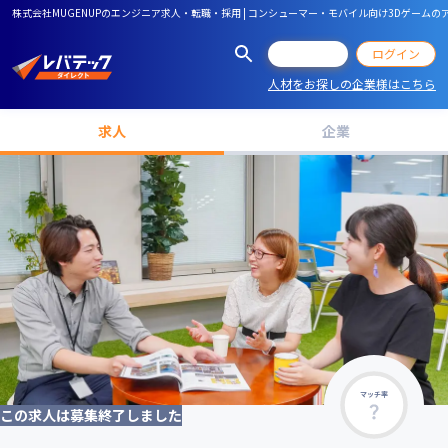
株式会社MUGENUPのエンジニア求人・転職・採用 | コンシューマー・モバイル向け3Dゲー
会員登録
ログイン
人材をお探しの企業様はこちら
求人
企業
マッチ率
この求人は募集終了しました