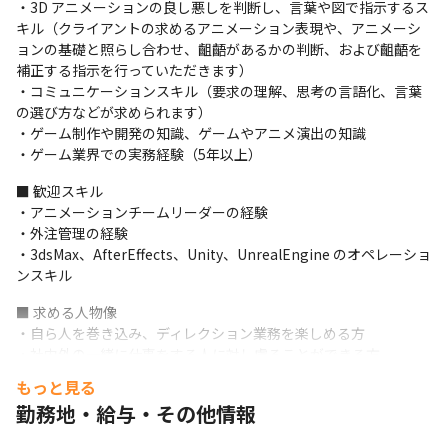
・3D アニメーションの良し悪しを判断し、言葉や図で指示するス
作に関わる社内外の人とのコミュニケーションが必要になるお仕
キル（クライアントの求めるアニメーション表現や、アニメーシ
事です。

ョンの基礎と照らし合わせ、齟齬があるかの判断、および齟齬を
研修期間中は営業担当や他のメンバーがサポートしますので、す
補正する指示を行っていただきます）

べてのスキルを満たしている必要はありません。
・コミュニケーションスキル（要求の理解、思考の言語化、言葉
の選び方などが求められます）

・3DCG の制作開始から納品まで

・ゲーム制作や開発の知識、ゲームやアニメ演出の知識

デザイナーへ制作を依頼する際は、事前に資料を整えるほか、制
・ゲーム業界での実務経験（5年以上）
作物と技術レベルに合わせてスケジュールを調整するなど、デザ
イナーがパフォーマンスを最大限に引き出せるよう支援します。
■ 歓迎スキル

・アニメーションチームリーダーの経験

デザイナーが作成した制作物をチェックし、修正が必要な場合は
・外注管理の経験

フィードバックを返します。

・3dsMax、AfterEffects、Unity、UnrealEngine のオペレーショ
クライアントへ提出後、クライアントからのフィードバックがあ
ンスキル
れば対応し、修正を重ねながらクライアントのニーズに近づけ完
成し、納品します。

■ 求める人物像

アートディレクターの仕事の半分がこちらの内容になるといえる
・自ら人を巻き込み、ディレクション業務を楽しめる方

でしょう。
・社内外の一緒に仕事をする人に対し慮ることができる方

・主体的に自らの仕事を作り、役割遂行に取り組んでいける方

■ この仕事の面白み、魅力

もっと見る
・学習意欲が高く、素直にインプットできる方

・クライアントの希望を叶えることを目的として、近い距離で技
勤務地・給与・その他情報
・新しいサービスや流行りの技術に対するアンテナの高い方

術的な提案を行えます

・環境や役割の変化に対し柔軟に対応できる方
・自ら制作チームを編成するため、自分と相性の良いデザイナ