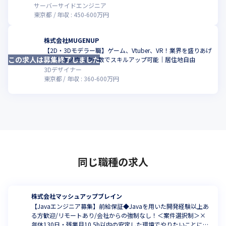
サーバーサイドエンジニア
東京都
年収 :
450
-
600
万円
株式会社MUGENUP
【2D・3Dモデラー職】ゲーム、Vtuber、VR！業界を盛りあげ
この求人は募集終了しました
こ
る◎制作ノウハウ多数でスキルアップ可能｜居住地自由
3Dデザイナー
東京都
年収 :
360
-
600
万円
同じ職種の求人
株式会社マッシュアップブレイン
【Javaエンジニア募集】前給保証◆Javaを用いた開発経験以上あ
る方歓迎/リモートあり/会社からの強制なし！＜案件選択制＞×
年休130日・残業月10.5h以内の安定した環境でやりたいことに挑