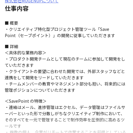
株式会社MUGENUPについて
仕事内容
■ 概要

・クリエイティブ特化型プロジェクト管理ツール「Save 
Point（セーブポイント）」の開発に従事していただきます
■ 詳細

＜具体的な業務内容＞

・プロダクト開発チームとして現在のチームに参加して開発をし
ていただきます

・クライアントの要望に合わせた開発では、外部スタッフなどと
連携をして開発をリードしていただきます

・チームメンバーの教育やマネジメント部分も担い、将来的には
管理ポジションについていただきます
＜SavePoint の特徴＞

・連絡はメール、進捗管理はエクセル、データ管理はファイルサ
ーバーといった形で分散しがちなクリエイティブ制作において、
そのすべてを一元で管理することで制作効率を圧倒的に高めるツ
ールです

・ 複数の個人、企業がリモートで作業することを前提としている