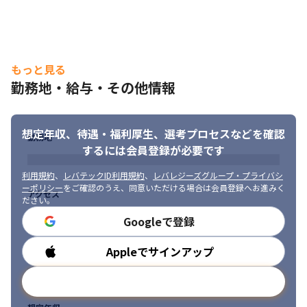
もっと見る
勤務地・給与・その他情報
想定年収、待遇・福利厚生、
選考プロセスなどを確認
勤務地
するには会員登録が必要です
利用規約
、
レバテックID利用規約
、
レバレジーズグループ・プライバシ
ーポリシー
をご確認のうえ、同意いただける場合は会員登録へお進みく
アクセス
ださい。
Googleで登録
Appleでサインアップ
勤務時間
メールアドレスで登録