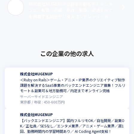
株式会社MUGENUPは創るを創るをミッショ
ンに、教育、企画、制作、管理、流通すべて
を網羅する総合デジタルコンテンツメーカー
を目指します。MUGENUPは自社開発の2つの
ツールを用いてこれまでにイラス･･･
この企業の他の求人
株式会社MUGENUP
＜Ruby on Rails＞ゲーム・アニメ・IP業界のクリエイティブ制作
課題を解決するSaaS事業のバックエンドエンジニア募集！フルリ
こ
モート＆副業可＆地方勤務可／内定までオンライン完結
サーバーサイドエンジニア
東京都
年収 :
450
-
600
万円
株式会社MUGENUP
【バックエンドエンジニア】国内フルリモOK／自社開発／副業O
K／正社員／SESなし／エンタメ業界／アニメ・ゲーム業界／週1
こ
回、勤務時間内の学習時間あり／ AI Coding Agent支給！