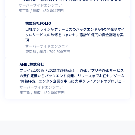
戦！ランチ代補助あり
サーバーサイドエンジニア
東京都
年収 :
450
-
804
万円
株式会社FOLIO
自社オンライン証券サービスのバックエンドAPIの開発やマイ
クロサービスの改修をおまかせ／累計91億円の資金調達を実
現
サーバーサイドエンジニア
東京都
年収 :
700
-
900
万円
AMBL株式会社
プライム100％（2023年8月時点）！WebアプリやWebサービス
の要件定義からバックエンド開発、リリースまでお任せ／ゲーム
やFintech、エンタメ企業を中心に大手クライアントのプロジェク
ト多数
サーバーサイドエンジニア
東京都
年収 :
450
-
800
万円