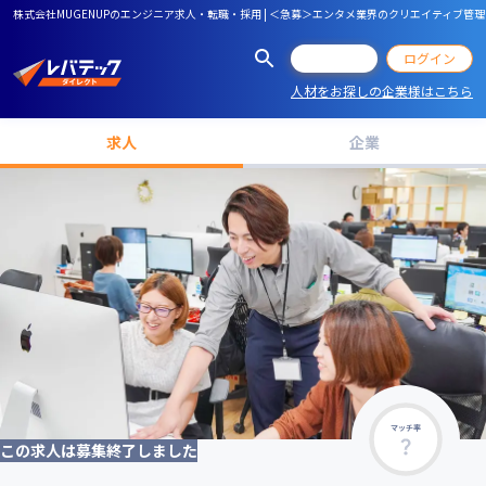
株式会社MUGENUPのエンジニア求人・転職・採用 | ＜急募＞エンタメ業界のクリエイティブ
会員登録
ログイン
人材をお探しの企業様はこちら
求人
企業
マッチ率
この求人は募集終了しました