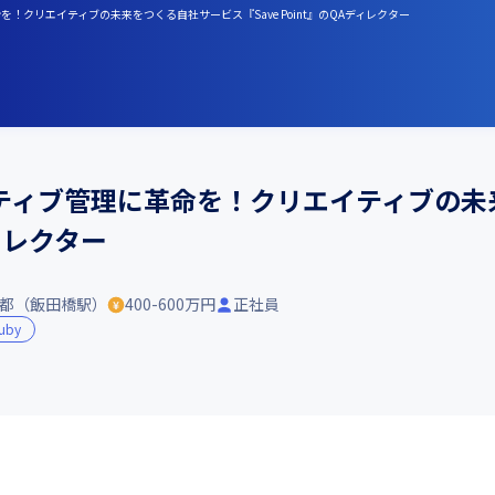
！クリエイティブの未来をつくる自社サービス『Save Point』のQAディレクター
ティブ管理に革命を！クリエイティブの未
ディレクター
都（飯田橋駅）
400-600万円
正社員
uby