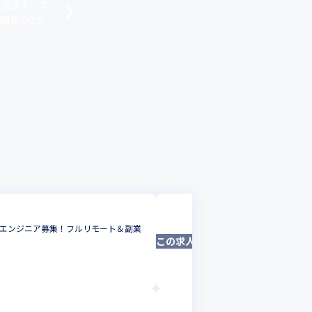
、流通すべて
開発の2つ
株式会社MUGENU
エンドエンジニア募集！フルリモート＆副業
【Webディレク
この求人は募集終了しました
Webディレクター
東京都
年収 :
500
株式会社MUGENUP