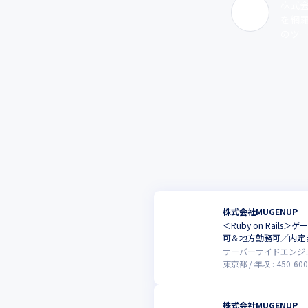
株式会
を網羅
のツー
株式会社MUGENUP
＜Ruby on Ra
可＆地方勤務可／内定
サーバーサイドエンジ
東京都
年収 :
450
-
60
株式会社MUGENUP