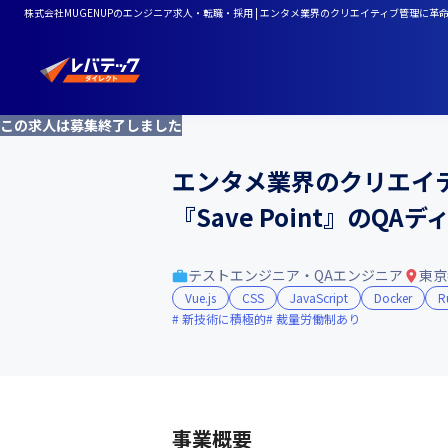
株式会社MUGENUPのエンジニア求人・転職・採用 | エンタメ業界のクリエイティブ管理に革命を
この求人は募集終了しました
エンタメ業界のクリエイ
『Save Point』のQA
テストエンジニア・QAエンジニア
東京
Vue.js
CSS
JavaScript
Docker
R
新技術に積極的
裁量労働制あり
事業概要