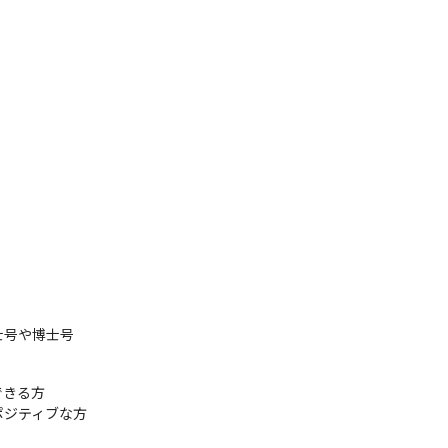
士号や博士号
きる方

ジティブな方
