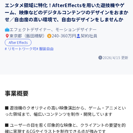
エンタメ領域に特化！AfterEffectsを用いた遊技機やゲ
ーム、映像などのデジタルコンテンツのデザインをおまか
せ／自由度の高い環境で、自由なデザインをしませんか
エフェクトデザイナー、モーションデザイナー
東京都（飯田橋駅）
240-360万円
契約社員
After Effects
リモートワーク可
服装自由
2026/4/15
更新
事業概要
■ 遊技機のクオリティの高い映像演出から、ゲーム・アニメとい
った領域まで、幅広いコンテンツを制作・開発しています
■ ユーザーの目を惹く印象的な映像と、クライアントの要望を的
確に実現するCGやイラストを制作できる点が強みです