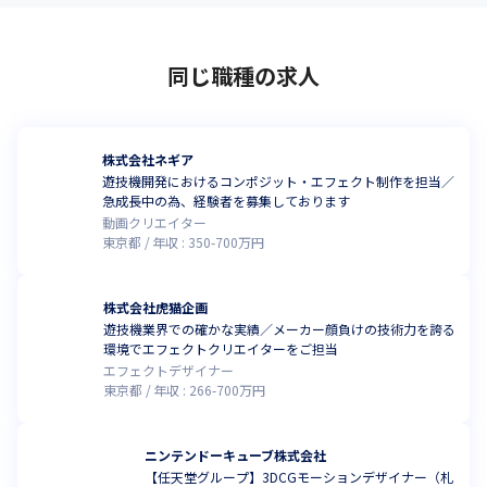
同じ職種の求人
株式会社ネギア
遊技機開発におけるコンポジット・エフェクト制作を担当／
急成長中の為、経験者を募集しております
動画クリエイター
東京都
年収 :
350
-
700
万円
株式会社虎猫企画
遊技機業界での確かな実績／メーカー顔負けの技術力を誇る
環境でエフェクトクリエイターをご担当
エフェクトデザイナー
東京都
年収 :
266
-
700
万円
ニンテンドーキューブ株式会社
【任天堂グループ】3DCGモーションデザイナー（札