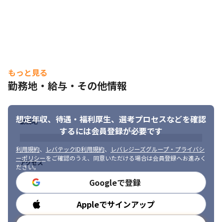
もっと見る
勤務地・給与・その他情報
想定年収、待遇・福利厚生、
選考プロセスなどを確認
勤務地
するには会員登録が必要です
利用規約
、
レバテックID利用規約
、
レバレジーズグループ・プライバシ
ーポリシー
をご確認のうえ、同意いただける場合は会員登録へお進みく
アクセス
ださい。
Googleで登録
Appleでサインアップ
勤務時間