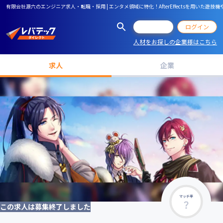
有限会社源六のエンジニア求人・転職・採用 | エンタメ領域に特化！AfterEffectsを用
会員登録
ログイン
人材をお探しの企業様はこちら
求人
企業
マッチ率
この求人は募集終了しました