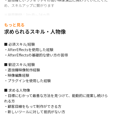
・遊技機というクオリティの高い映像演出に携わっていただくた
め、スキルアップに繋がります
※雇用期間：3か月～24カ月
もっと見る
求められるスキル・人物像
■ 必須スキル/経験

・AfterEffectsを使用した経験

・AfterEffectsの基礎的な使い方の習得
■ 歓迎スキル/経験

・遊技機映像制作経験

・映像編集経験

・プラグインを使用した経験
■ 求める人物像

・目標にむかって最善な方法を見つけて、能動的に提案し続けら
れる方

・顧客目線をもって制作ができる方

・新しいツールに対して抵抗がない方