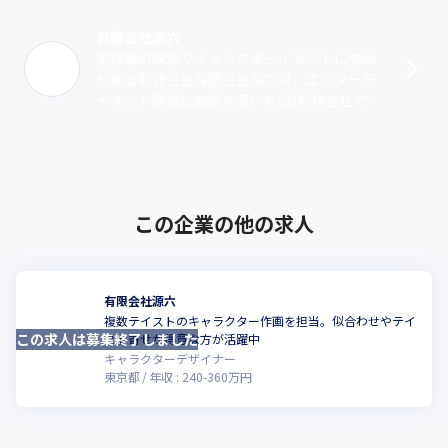
有限会社源六
遊技機の映像やキャラクターイラストに強み
がある制作会社有限会社源六は、エンターテ
イメント領域に軸足を置いたCG制作会社で
す。近年特に力を入れているのが、After Effe
ctsを使用した遊技機の映像･･･
この企業の他の求人
有限会社源六
複数テイストのキャラクター作画を担当。似合わせやテイ
この求人は募集終了しました
スト寄せが得意な方が活躍中
キャラクターデザイナー
東京都
年収 :
240
-
360
万円