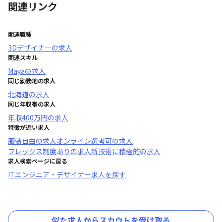
関連リンク
関連職種
3Dデザイナー
の求人
関連スキル
Maya
の求人
同じ勤務地の求人
北海道
の求人
同じ年収帯の求人
年収
400万円
の求人
特徴が近い求人
服装自由
の求人
オンライン選考可
の求人
フレックス制度あり
の求人
新技術に積極的
の求人
求人検索ページに戻る
ITエンジニア・デザイナー求人を探す
似た求人からスカウトを受け取る