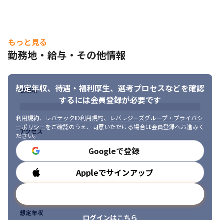
もっと見る
勤務地・給与・その他情報
想定年収、待遇・福利厚生、
選考プロセスなどを確認
コミュニケーションを取りながら業務を進めていきます。
勤務地
するには会員登録が必要です
利用規約
、
レバテックID利用規約
、
レバレジーズグループ・プライバシ
ーポリシー
をご確認のうえ、同意いただける場合は会員登録へお進みく
アクセス
ださい。
Googleで登録
Appleでサインアップ
勤務時間
メールアドレスで登録
想定年収
ログインはこちら