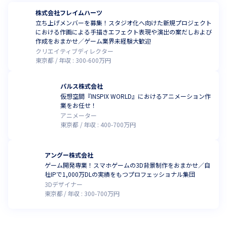
株式会社フレイムハーツ
立ち上げメンバーを募集！スタジオ化へ向けた新規プロジェクト
における作画による手描きエフェクト表現や演出の案だしおよび
作成をおまかせ／ゲーム業界未経験大歓迎
クリエイティブディレクター
東京都
年収 :
300
-
600
万円
パルス株式会社
仮想空間『INSPIX WORLD』におけるアニメーション作
業をお任せ！
アニメーター
東京都
年収 :
400
-
700
万円
アングー株式会社
ゲーム開発専業！スマホゲームの3D背景制作をおまかせ／自
社IPで1,000万DLの実績をもつプロフェッショナル集団
3Dデザイナー
東京都
年収 :
300
-
700
万円