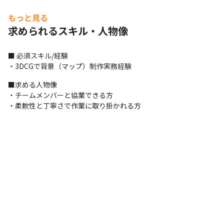
■この仕事の面白み、魅力

もっと見る
・世界中のお客様へ「楽しい！」を届けるものづくりができます

・長く働ける環境づくり「家庭と仕事のバランスや健康づくり」
求められるスキル・人物像
を大切にしているため、働きやすいです

・北海道好き！なU/Iターン組も多数入社されており、活躍しやす
■ 必須スキル/経験

い環境があります

・3DCGで背景（マップ）制作実務経験
・ディテールにこだわるだけでなく、時にはこだわらずにデザイ
ンを制作する力が身につきます

■求める人物像

・最先端技術の習得する力やデザイン力が身につきます
・チームメンバーと協業できる方

・柔軟性と丁寧さで作業に取り掛かれる方