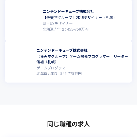
ニンテンドーキューブ株式会社
【任天堂グループ】2DUIデザイナー（札幌）
こ
UI・UXデザイナー
北海道
年収 :
455
-
750
万円
ニンテンドーキューブ株式会社
【任天堂グループ】ゲーム開発プログラマー リーダー
候補（札幌）
ゲームプログラマ
北海道
年収 :
545
-
775
万円
同じ職種の求人