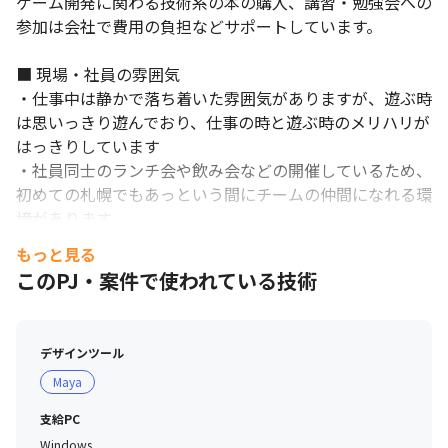
ゲーム開発に関わる技術系の本の購入、講習・勉強会への
参加は会社で費用の負担などサポートしています。

■ 現場・社員の雰囲気

・仕事中は静かで落ち着いた雰囲気がありますが、遊ぶ時
は思いっきり遊んでおり、仕事の時と遊ぶ時のメリハリが
はっきりしています

・社員同士のランチ会や飲み会などの開催しているため、
初めての札幌でもあっという間にチームの仲間になれる環
境があります。

・先輩社員が一緒に解決してくれるので困ったことがない
もっと見る
と若手メンバーが言ってしまうくらい、サポートが手厚い
このPJ・案件で使われている技術
文化があります

・若手からベテランまでアイディアを出し合える風土があ
ります

デザインツール
・みんなで集まってゲーム大会や、外ではスポーツなどア
Maya
クティブな活動もしています
支給PC
Windows