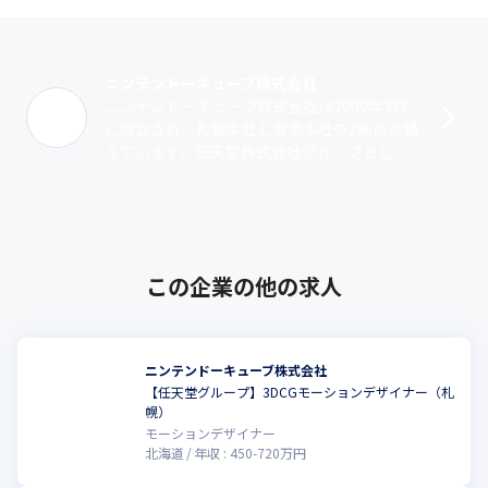
ニンテンドーキューブ株式会社
ニンテンドーキューブ株式会社は2000年3月
に設立され、札幌本社と東京本社の2拠点を構
えています。任天堂株式会社グループとして
ゲームソフト開発事業を展開しています。当
社でゲーム開発をする魅力は、任天堂･･･
この企業の他の求人
ニンテンドーキューブ株式会社
【任天堂グループ】3DCGモーションデザイナー（札
幌）
モーションデザイナー
北海道
年収 :
450
-
720
万円