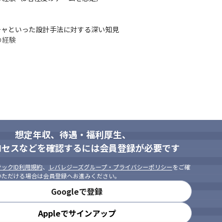
ャといった設計手法に対する深い知見

経験

ができる方

方

推進できる方
想定年収、待遇・福利厚生、
ロセスなどを確認するには会員登録が必要です
ックID利用規約
、
レバレジーズグループ・プライバシーポリシー
をご確
いただける場合は会員登録へお進みください。
Googleで登録
Appleでサインアップ