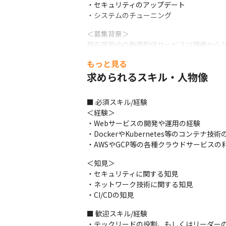
・セキュリティのアップデート

・システムのチューニング
＜募集背景＞

現在運用中の動画配信サービスは稼働から1
事業の拡大とミッションの実現のために、
もっと見る
切り出すところまで進み、動画配信サービス
求められるスキル・人物像
今後、動画配信サービスでの開発効率化や
＜その他開発環境＞

■ 必須スキル/経験

・サーバー：オンプレ

＜経験＞

・ソフトウェア：Spinnake

・Webサービスの開発や運用の経験

・バージョン管理ツール：GitHub Enterpris
・DockerやKubernetes等のコンテナ技術
・情報共有ツール：Atlassian
・AWSやGCP等の各種クラウドサービスの
■ この仕事の面白み、魅力

＜知見＞

・システムリプレイスにリードエンジニアと
・セキュリティに関する知見

・効率化の結果、チーム内外での喜びや感謝
・ネットワーク技術に関する知見

・将来にわたって継続的に改善を続けていく
・CI/CDの知見
・大規模システムの保守運用の経験を積めま
・チームメンバーと共に大きな達成感と成
■ 歓迎スキル/経験

・テックリードの役割、もしくはリーダーの