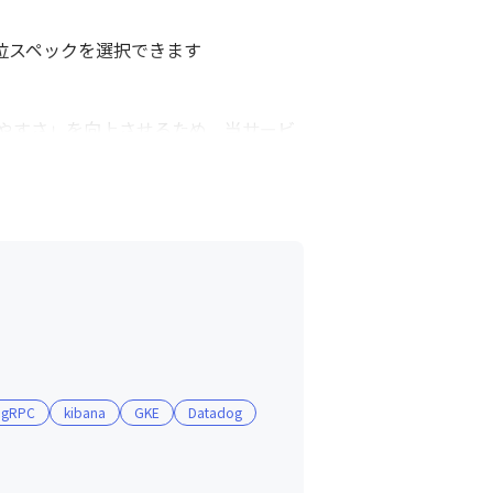
位スペックを選択できます

やすさ」を向上させるため、当サービ
れています。

を導入検討している技術のトレーニン
gRPC
kibana
GKE
Datadog