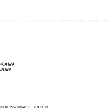
0年を超えたレガシーシステムのため、開発コストの高騰が事業拡大に向
レガシーからモダンへとアーキテクチャ再構築を数年前から進めており
内で改善できる状況が整いました。

業務効率化を行うために、自身の技術を用いて現場をリードできる方を
e

の利用経験

利用経験
して関わる経験が得られます

を直接実感できます　

ことができる組織作りに挑戦できます

す

長を感じられます
経験（5名程度のチームを想定）
