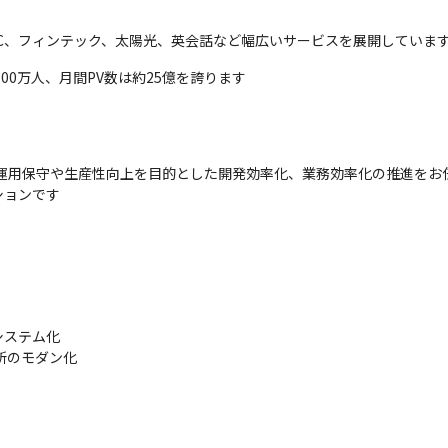
販のEC、フィンテック、太陽光、英会話など幅広いサービスを展開していま
000万人、月間PV数は約25億を誇ります
運用保守や生産性向上を目的とした開発効率化、業務効率化の推進をお任
ションです
ステム化

めの各所のモダン化