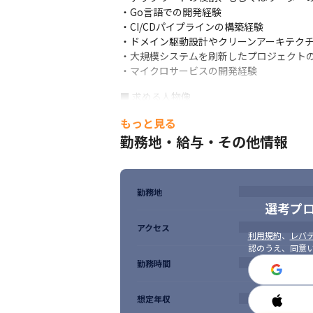
・Go言語での開発経験

・CI/CDパイプラインの構築経験

・ドメイン駆動設計やクリーンアーキテクチ
・大規模システムを刷新したプロジェクトの
・マイクロサービスの開発経験
■ 求める人物像

・協調性を持ち、円滑にコミュニケーション
もっと見る
・目的思考で柔軟に手段を考えられる方

勤務地・給与・その他情報
・複雑な課題に対しても前向きに行動できる
・自ら施策を提案し、合理的かつ主体的に
勤務地
選考プ
アクセス
利用規約
、
レバテ
認のうえ、同意
勤務時間
想定年収