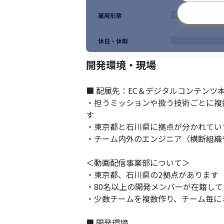
雇用形態
リモートワークを本格導入しています。
休日・休暇
開発環境・現場
■ 配属先：EC＆デジタルコンテンツ本
・担うミッションや扱う技術ごとに複
す

・東京都と石川県に拠点が分かれてい
・チーム内外のエンジニア（横断組織
＜動画配信事業部について＞

・東京都、石川県の2拠点があります

・80名以上の開発メンバーが在籍して
・少数チームを複数作り、チーム毎に
■ 開発環境
