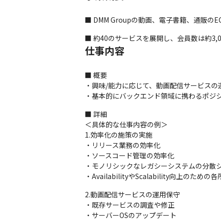
■ DMM Groupの動画、電子書籍、通
■ 約40のサービスを展開し、会員数は約3,
仕事内容
■ 概要

・興味/能力に応じて、動画配信サービスの
・基本的にバックエンド領域に携わるポジ
■ 詳細

＜具体的な仕事内容の例＞

1.効率化の施策の実施

・リリース業務の効率化

・ソースコード管理の効率化

・モノリシックなレガシーシステムの分散シ
・AvailabilityやScalability向上のた
2.動画配信サービスの運用保守

・既存サービスの調査や修正

・サーバーOSのアップデート
