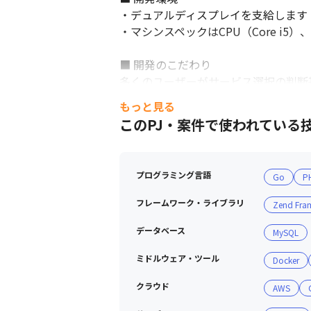
・デュアルディスプレイを支給します

・マシンスペックはCPU（Core i
■ 開発のこだわり

多くのユーザーがサービス選択の判断
スを構成するクライアントアプリケー
もっと見る
このPJ・案件で使われている
■ スキルアップのための環境

・勉強会やトレーニングへの参加が奨
グに会社負担で参加することが可能で
プログラミング言語
Go
P
フレームワーク・ライブラリ
Zend Fra
データベース
MySQL
ミドルウェア・ツール
Docker
クラウド
AWS