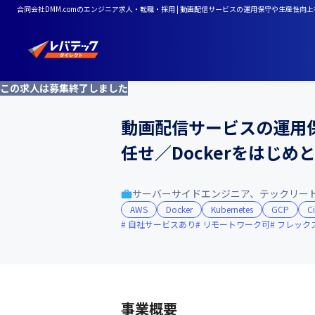
合同会社DMM.comのエンジニア求人・転職・採用 | 動画配信サービスの運用保守や生産性
この求人は募集終了しました
動画配信サービスの運用
任せ／Dockerをはじ
サーバーサイドエンジニア、テックリー
AWS
Docker
Kubernetes
GCP
Ci
自社サービスあり
リモートワーク可
フレック
事業概要