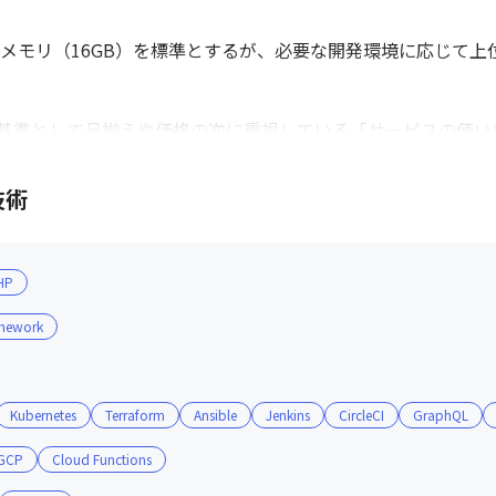
5）、メモリ（16GB）を標準とするが、必要な開発環境に応じて上
基準として品揃えや価格の次に重視している「サービスの使い
ション・配信システム・Webシステムのほぼ全てが内製で開発さ
技術
励されており、現在導入している技術のスキルアップや、今後
す
HP
mework
Kubernetes
Terraform
Ansible
Jenkins
CircleCI
GraphQL
GCP
Cloud Functions