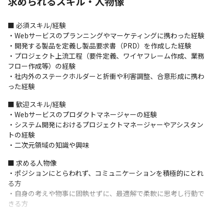
求められるスキル・人物像
イスなどさまざまなジャンルを取り扱っており、作品の検索や購
⼊、閲覧ができるECサービスを運営しています。 
■ 必須スキル/経験

・有料PCゲームサービス（受託事業） 

・Webサービスのプランニングやマーケティングに携わった経験

PCゲームのダウンロード購⼊ができるECサービスや、定額でPC
・開発する製品を定義し製品要求書（PRD）を作成した経験

ゲームがプレイできるサブスクリプションサービスを運営してい
・プロジェクト上流工程（要件定義、ワイヤフレーム作成、業務
ます。
フロー作成等）の経験

・社内外のステークホルダーと折衝や利害調整、合意形成に携わ
■ この仕事の魅力、面白み

った経験
・業界最大クラス/大規模トラフィックのサービスを上流工程から
運用フェーズまで一気通貫で経験できます
■ 歓迎スキル/経験

・Webサービスのプロダクトマネージャーの経験

・システム開発におけるプロジェクトマネージャーやアシスタン
トの経験

・二次元領域の知識や興味
■ 求める人物像

・ポジションにとらわれず、コミュニケーションを積極的にとれ
る方

・自身の考えや物事に固執せずに、最適解で柔軟に思考し行動で
きる方