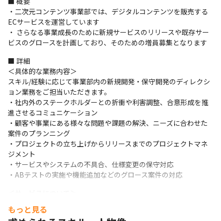
■ 概要

・⼆次元コンテンツ事業部では、デジタルコンテンツを販売する
ECサービスを運営しています

・ さらなる事業成⻑のために新規サービスのリリースや既存サー
ビスのグロースを計画しており、そのための増員募集となります
■ 詳細

＜具体的な業務内容＞

スキル/経験に応じて事業部内の新規開発・保守開発のディレクシ
ョン業務をご担当いただきます。

・社内外のステークホルダーとの折衝や利害調整、合意形成を推
進させるコミュニケーション

・顧客や事業にある様々な問題や課題の解決、ニーズに合わせた
案件のプランニング

・プロジェクトの⽴ち上げからリリースまでのプロジェクトマネ
ジメント 

・サービスやシステムの不具合、仕様変更の保守対応

・ABテストの実施や機能追加などのグロース案件の対応
＜サービスについて＞

・同⼈サービス（受託事業）

もっと見る
デジタル同⼈作品のCG・動画・コミック・ゲーム（VR含む）・ボ