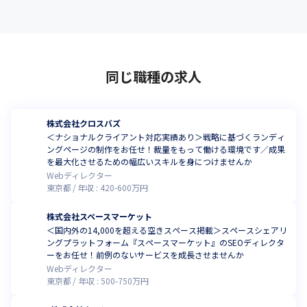
同じ職種の求人
株式会社クロスバズ
＜ナショナルクライアント対応実績あり＞戦略に基づくランディ
ングページの制作をお任せ！裁量をもって働ける環境です／成果
を最大化させるための幅広いスキルを身につけませんか
Webディレクター
東京都
年収 :
420
-
600
万円
株式会社スペースマーケット
＜国内外の14,000を超える空きスペース掲載＞スペースシェアリ
ングプラットフォーム『スペースマーケット』のSEOディレクタ
ーをお任せ！前例のないサービスを成長させませんか
Webディレクター
東京都
年収 :
500
-
750
万円