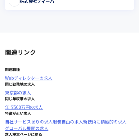
株式会社ディーバ
関連リンク
関連職種
Webディレクター
の求人
同じ勤務地の求人
東京都
の求人
同じ年収帯の求人
年収
500万円
の求人
特徴が近い求人
自社サービスあり
の求人
服装自由
の求人
新技術に積極的
の求人
グローバル展開
の求人
求人検索ページに戻る