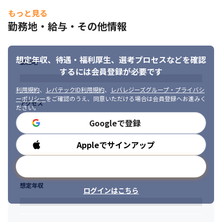
もっと見る
勤務地・給与・その他情報
想定年収、待遇・福利厚生、
選考プロセスなどを確認
勤務地
するには会員登録が必要です
利用規約
、
レバテックID利用規約
、
レバレジーズグループ・プライバシ
ーポリシー
をご確認のうえ、同意いただける場合は会員登録へお進みく
アクセス
ださい。
Googleで登録
Appleでサインアップ
勤務時間
メールアドレスで登録
想定年収
ログインはこちら