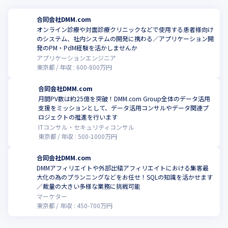
合同会社DMM.com
オンライン診療や対面診療クリニックなどで使用する患者様向け
のシステム、社内システムの開発に携わる／アプリケーション開
発のPM・PdM経験を活かしませんか
アプリケーションエンジニア
東京都
年収 :
600
-
800
万円
合同会社DMM.com
月間PV数は約25億を突破！DMM.com Group全体のデータ活用
支援をミッションとして、データ活用コンサルやデータ関連プ
ロジェクトの推進を行います
ITコンサル・セキュリティコンサル
東京都
年収 :
500
-
1000
万円
合同会社DMM.com
DMMアフィリエイトや外部出稿アフィリエイトにおける集客最
大化の為のプランニングなどをお任せ！SQLの知識を活かせます
／裁量の大きい多様な業務に挑戦可能
マーケター
東京都
年収 :
450
-
700
万円