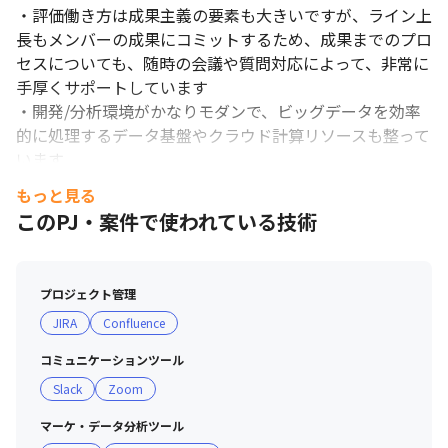
・評価働き方は成果主義の要素も大きいですが、ライン上
長もメンバーの成果にコミットするため、成果までのプロ
セスについても、随時の会議や質問対応によって、非常に
手厚くサポートしています

・開発/分析環境がかなりモダンで、ビッグデータを効率
的に処理するデータ基盤やクラウド計算リソースも整って
います

・勉強会、トレーニングへの参加が奨励されており、現在
もっと見る
導入している技術のスキルアップや、今後を導入検討して
このPJ・案件で使われている技術
いる技術のトレーニングなど、会社負担で参加可能です

＜募集背景＞

プロジェクト管理
DMMは今後も積極的なサービスの立ち上げを行っていく
JIRA
Confluence
ため、新規サービスの立ち上げ支援のニーズがとても高い
です。

コミュニケーションツール
いずれはDMMの全てのサービスに対し支援できる体制に
Slack
Zoom
していくため、最善のアプローチを一緒にしてくれるメン
バーを募集することになりました。
マーケ・データ分析ツール