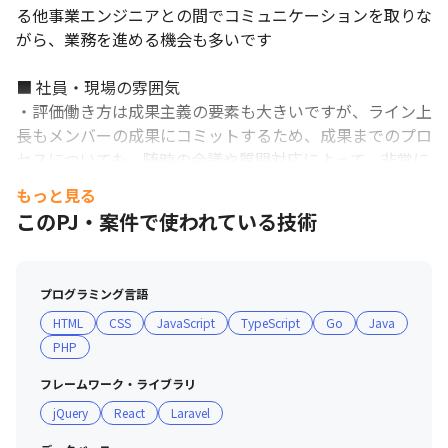
る他事業エンジニアとの間でコミュニケーションを取りな
がら、業務を進める機会も多いです

働きやすい環境を整えています。
■ 社員・現場の雰囲気

・評価働き方は成果主義の要素も大きいですが、ライン上
長もメンバーの成果にコミットするため、成果までのプロ
セスについても、随時の会議や質問対応によって、非常に
手厚くサポートしています

もっと見る
・開発/分析環境がかなりモダンで、ビッグデータを効率
このPJ・案件で使われている技術
的に処理するデータ基盤やクラウド計算リソースも整って
います

・勉強会、トレーニングへの参加が奨励されており、現在
プログラミング言語
導入している技術のスキルアップや、今後を導入検討して
HTML
CSS
JavaScript
TypeScript
Go
Java
いる技術のトレーニングなど、会社負担で参加可能です

PHP
＜募集背景＞

フレームワーク・ライブラリ
DMMは今後も積極的なサービスの立ち上げを行っていく
jQuery
React
Laravel
ため、新規サービスの立ち上げ支援のニーズがとても高い
です。
