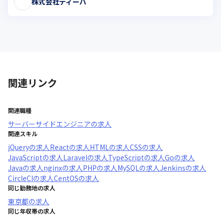
株式会社ディーバ
関連リンク
関連職種
サーバーサイドエンジニア
の求人
関連スキル
jQuery
の求人
React
の求人
HTML
の求人
CSS
の求人
JavaScript
の求人
Laravel
の求人
TypeScript
の求人
Go
の求人
Java
の求人
nginx
の求人
PHP
の求人
MySQL
の求人
Jenkins
の求人
CircleCI
の求人
CentOS
の求人
同じ勤務地の求人
東京都
の求人
同じ年収帯の求人