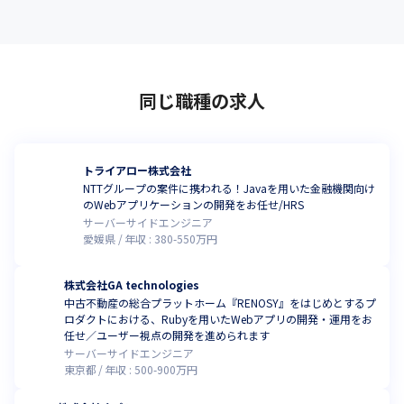
同じ職種の求人
トライアロー株式会社
NTTグループの案件に携われる！Javaを用いた金融機関向け
のWebアプリケーションの開発をお任せ/HRS
サーバーサイドエンジニア
愛媛県
年収 :
380
-
550
万円
株式会社GA technologies
中古不動産の総合プラットホーム『RENOSY』をはじめとするプ
ロダクトにおける、Rubyを用いたWebアプリの開発・運用をお
任せ／ユーザー視点の開発を進められます
サーバーサイドエンジニア
東京都
年収 :
500
-
900
万円