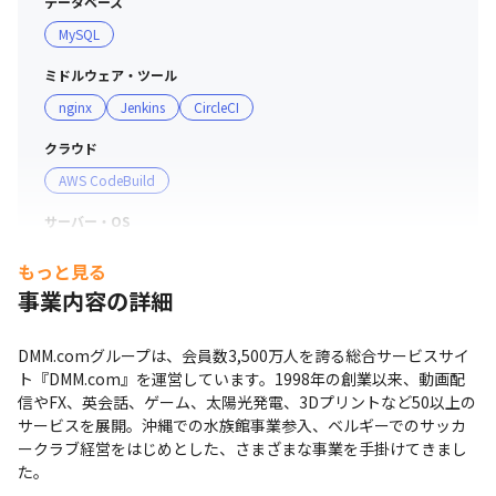
データベース
いずれはDMMの全てのサービスに対し支援できる体制に
MySQL
メリハリをつけて働ける職場です。
していくため、最善のアプローチを一緒にしてくれるメン
バーを募集することになりました。
ミドルウェア・ツール
nginx
Jenkins
CircleCI
クラウド
AWS CodeBuild
サーバー・OS
CentOS
もっと見る
事業内容の詳細
プロジェクト管理
JIRA
GitHub
Confluence
Bitbucket
DMM.comグループは、会員数3,500万人を誇る総合サービスサイ
コミュニケーションツール
ト『DMM.com』を運営しています。1998年の創業以来、動画配
Slack
Zoom
信やFX、英会話、ゲーム、太陽光発電、3Dプリントなど50以上の
サービスを展開。沖縄での水族館事業参入、ベルギーでのサッカ
支給PC
ークラブ経営をはじめとした、さまざまな事業を手掛けてきまし
現場で選択可能（Windows/Mac）
た。