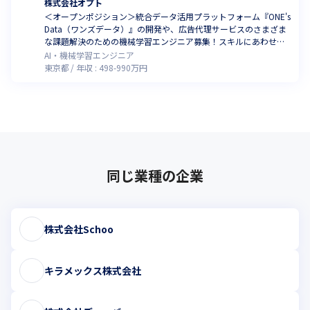
株式会社オプト
＜オープンポジション＞統合データ活用プラットフォーム『ONE's
Data（ワンズデータ）』の開発や、広告代理サービスのさまざま
な課題解決のための機械学習エンジニア募集！スキルにあわせて
提案します
AI・機械学習エンジニア
東京都
年収 :
498
-
990
万円
同じ業種の企業
株式会社Schoo
キラメックス株式会社