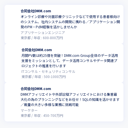
合同会社DMM.com
オンライン診療や対面診療クリニックなどで使用する患者様向け
のシステム、社内システムの開発に携わる／アプリケーション開
発のPM・PdM経験を活かしませんか
アプリケーションエンジニア
東京都
年収 :
600
-
800
万円
合同会社DMM.com
月間PV数は約25億を突破！DMM.com Group全体のデータ活用
支援をミッションとして、データ活用コンサルやデータ関連プ
ロジェクトの推進を行います
ITコンサル・セキュリティコンサル
東京都
年収 :
500
-
1000
万円
合同会社DMM.com
DMMアフィリエイトや外部出稿アフィリエイトにおける集客最
大化の為のプランニングなどをお任せ！SQLの知識を活かせます
／裁量の大きい多様な業務に挑戦可能
マーケター
東京都
年収 :
450
-
700
万円