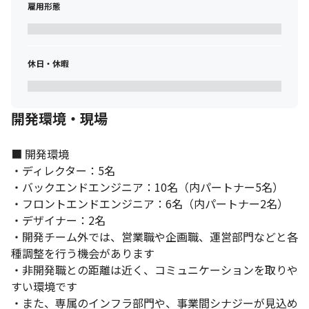
雇用形態
・レガシーなソースコードに触れることも多い反⾯、システムの
課題を⾒つけ、改善/解決していく喜びもあります
休日・休暇
開発環境・現場
■ 開発環境

・ディレクター：5名

・バックエンドエンジニア：10名（内パートナー5名）

・フロントエンドエンジニア：6名（内パートナー2名）

・デザイナー：2名

・開発チーム外では、営業職や企画職、運営部⾨などと各
種調整を⾏う機会があります

・⾮開発職との距離は近く、コミュニケーションを取りや
すい環境です

・また、専属のインフラ部⾨や、事業間シナジーが⾒込め