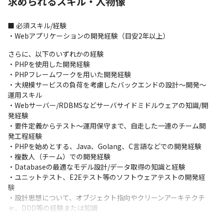
求められるスキル・人物像
⾏います。

事業KGI達成に向け、施策毎にKPIを設定し事業成⻑に貢献する業
■ 必須スキル/経験

務です。

・Webアプリケーションの開発経験（⽬安2年以上）
UI/UX改善やパフォーマンス改善など、短いサイクルでスプリント
を実施。PDCAサイクルを意識し改善業務を⾏っています。

さらに、以下のいずれかの経験

・保守・運⽤業務 

・PHPを使⽤した開発経験

事業運営における機能改善、障害対応、レガシーシステムのリフ
・PHPフレームワークを⽤いた開発経験 

ァクタリングなど可⽤性や保守性を⾼めて、シンプルに開発を⾏
・⼤規模サービスの負荷を考慮したバックエンドの設計〜開発〜
える環境にする業務です。

運⽤スキル

・既存システムの機能改善 

・Webサーバー/RDBMSなどサーバサイドミドルウェアの知識/開
・ECサイト、商品管理サイトの機能追加、SEO施策など 

発経験

・レガシーシステムの解析とリファクタリング 

・要件定義からテスト〜運⽤保守まで、⾃⾛した⼀連のチーム開
・他部⾨からの調査対応など 

発⼯程経験

・全社基盤利⽤部署との連携/調整など
・PHPを始めとする、Java、Golang、C⾔語などでの開発経験

・複数⼈（チーム）での開発経験

＜開発フロー＞ 

・Databaseの最適なモデル設計/データ取得の知識と経験

上記の業務について、要件からリリースまで携わっていただきま
・ユニットテスト、E2Eテスト等のソフトウェアテストの開発経
す。

験

・要件ヒアリング 

・設計思想について、オブジェクト指向やクリーンアーキテクチ
・アーキテクチャの設計 

ャ、DDD等の経験または知識
・開発〜テスト〜リリース 

・安定稼働に向けたPDCA 