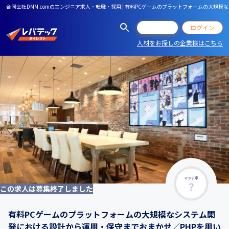
合同会社DMM.comのエンジニア求人・転職・採用 | 有料PCゲームのプラットフォームの大
会員登録
ログイン
人材をお探しの企業様はこちら
マッチ率
この求人は募集終了しました
有料PCゲームのプラットフォームの大規模なシステム開
発における設計から運用・保守までおまかせ／PHPを用い