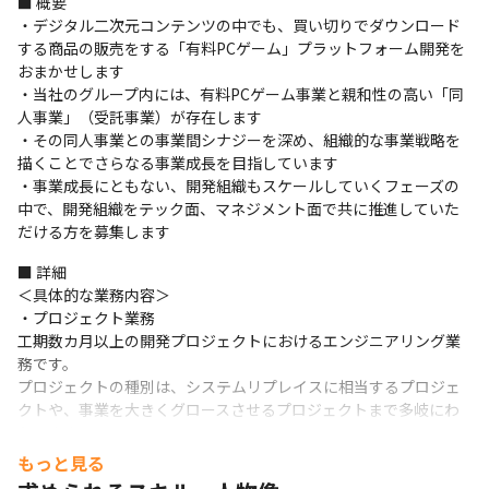
■ 概要

・デジタル⼆次元コンテンツの中でも、買い切りでダウンロード
する商品の販売をする「有料PCゲーム」プラットフォーム開発を
おまかせします

・当社のグループ内には、有料PCゲーム事業と親和性の⾼い「同
⼈事業」（受託事業）が存在します

・その同⼈事業との事業間シナジーを深め、組織的な事業戦略を
描くことでさらなる事業成⻑を⽬指しています

・事業成⻑にともない、開発組織もスケールしていくフェーズの
中で、開発組織をテック⾯、マネジメント⾯で共に推進していた
だける⽅を募集します
■ 詳細

＜具体的な業務内容＞

・プロジェクト業務 

⼯期数カ⽉以上の開発プロジェクトにおけるエンジニアリング業
務です。

プロジェクトの種別は、システムリプレイスに相当するプロジェ
クトや、事業を⼤きくグロースさせるプロジェクトまで多岐にわ
たります。

・エンハンス業務 

もっと見る
ユーザーの閲覧・購⼊に関する利便性の向上を⽬的とした改善を