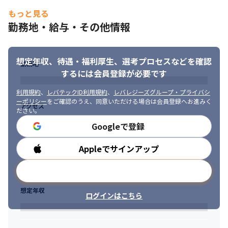
■ 歓迎スキル/経験

もっと見る
・チームやプロジェクトにおけるリーダー、マネジメントの経験

＜⼊社後のイメージ＞

勤務地・給与・その他情報
・他部署とのコミュニケーションを伴う開発や運⽤、技術的折衝
・⼊社〜3カ⽉：チームの⼀員として保守作業をメインにおまかせ
の経験 

します

・AWS、GCP環境におけるインフラ技術知⾒ 

・3〜6カ⽉：中規模案件をおまかせします

想定年収、待遇・福利厚生、
選考プロセスなどを確認
・Docker、Kubernetesを⽤いた開発経験

・6カ⽉後以降：⼤規模案件をおまかせします
勤務地
・マイクロサービス構成の開発、運⽤の経験

するには会員登録が必要です
※経験やスキルに応じて異なる可能性があります。
・事業（サービス）を成⻑させた経験やスキル

・レガシーシステムの改善に取り組んだ経験

利用規約
、
レバテックID利用規約
、
レバレジーズグループ・プライバシ
■ この仕事の魅力、面白み

ーポリシー
をご確認のうえ、同意いただける場合は会員登録へお進みく
・テックリード的なポジションの経験

アクセス
・国内最⼤規模のゲームプラットフォームのバックエンドの開発
ださい。
・リーダーやマネージャーとしてのチームビルディングの経験

を担うため、設計や保守改善などの⼤規模なシステムに関する開
・ビジネスサイドとの案件の折衝経験
Googleで登録
発に携わることができます

・通常のECサービス構築だけでなく、ビッグデータを元にしたレ
■ 求める人物像

Appleでサインアップ
勤務時間
コメンドエンジン開発部⾨や、膨⼤なトラフィックを⽀えるイン
・事業の⽅針を理解し、QCDを意識した成果物を⽣める⽅ 

フラ構築部⾨といったさまざまなエンジニアとコミュニケーショ
・ポジションにとらわれず、周囲と積極的なコミュニケーション
メールアドレスで登録
ンを取りながらサービスのプロジェクトや保守、エンハンス業務
を取りながら相⼿に思いやりのある仕事ができる⽅ 

をお願いするので、深い技術と知⾒を学ぶことができます

・当事者意識を持ち、物事を前向きにとらえて業務に励める⽅

想定年収
・技術選定や開発に対して、エンジニアの意⾒を尊重する⽂化が
ログインはこちら
・未経験領域への挑戦や、新しい技術のキャッチアップができる
あります

方

・さらに開発⼯程においては、設計から保守運⽤までチームメン
・課題発⾒や解決⼒のある⽅
バーと共に⾃発的な開発を⾏うことができます
