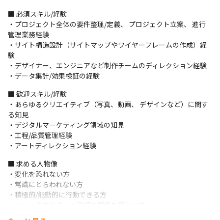
・自社のプロモーションページに関するコンテンツを担当するた
■ 必須スキル/経験

め、 自身が制作したクリエイティブの成果を追求できます

・プロジェクト全体の要件整理/定義、 プロジェクト立案、 進行
・場合によっては制作会社などの外部事業者とのコミュニケーシ
管理業務経験

ョンが発生するため、さまざまな関係者と関係を構築しながら業
・サイト構造設計（サイトマップやワイヤーフレームの作成）経
務を進められる環境です
験

・デザイナー、エンジニアなど制作チームのディレクション経験

・データ集計/効果検証の経験
■ 歓迎スキル/経験

・あらゆるクリエイティブ（写真、動画、 デザインなど）に関す
る知見 

・デジタルマーケティング領域の知見 

・工程/品質管理経験

・アートディレクション経験
■ 求める人物像

・変化を恐れない方 

・常識にとらわれない方 

・積極的/能動的に行動できる方

・ステークホルダーと良好な関係を築ける方 

・チーム一丸となって取り組むことができる方