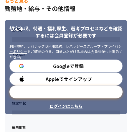
もっと見る
勤務地・給与・その他情報
想定年収、待遇・福利厚生、
選考プロセスなどを確認
勤務地
働きやすい環境を整えています。
するには会員登録が必要です
利用規約
、
レバテックID利用規約
、
レバレジーズグループ・プライバシ
ーポリシー
をご確認のうえ、同意いただける場合は会員登録へお進みく
アクセス
ださい。
Googleで登録
Appleでサインアップ
勤務時間
メールアドレスで登録
想定年収
ログインはこちら
雇用形態