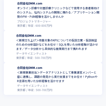
合同会社DMM.com
オンライン診療や対面診療クリニックなどで使用する患者様向け
のシステム、社内システムの開発に携わる／アプリケーション開
発のPM・PdM経験を活かしませんか
プロジェクトマネージャー
東京都
年収 :
600
-
800
万円
合同会社DMM.com
＜新規立ち上げ＞改善対象のKPIについての仮説立案・仮説検証
のための分析設計などをお任せ！SQLを用いた分析経験が活かせ
ます／データ分析から具体的な施策実行まで携われます
データサイエンティスト
東京都
年収 :
500
-
700
万円
合同会社DMM.com
＜新規事業担当＞データアナリストとして事業運営メンバーと
密に連携し、課題の発見から実行支援までをお任せ！Pythonや
R言語を用いた分析経験を活かせます
データサイエンティスト
東京都
年収 :
500
-
700
万円