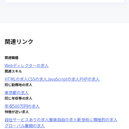
関連リンク
関連職種
Webディレクター
の求人
関連スキル
HTML
の求人
CSS
の求人
JavaScript
の求人
PHP
の求人
同じ勤務地の求人
東京都
の求人
同じ年収帯の求人
年収
500万円
の求人
特徴が近い求人
自社サービスあり
の求人
服装自由
の求人
新技術に積極的
の求人
グローバル展開
の求人