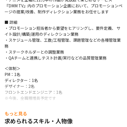
『DMM TV』内のプロモーション企画において、プロモーションペ
ージの提案/改善、制作ディレクション業務をお任せします
■ 詳細

・プロモーション担当者から要望をヒアリングし、要件定義、 サ
イト設計/構築/運用のディレクション業務 

・スケジュール管理、工数/工程管理、課題管理などの各種管理業
務 

・ステークホルダーとの調整業務 

・QAチームと連携しテスト計画/実行などの品質管理業務
＜体制＞

PM：1名

ディレクター：1名

デザイナー：2名

フロントエンドエンジニア：1名

※今後、全職種増員予定です
■ この仕事の魅力、面白み

もっと見る
・クリエイティブのコンセプト設計、マーケティング施策、場合
求められるスキル・人物像
によってはブランデ ィング企画など、 制作過程の上流工程から携
われます
