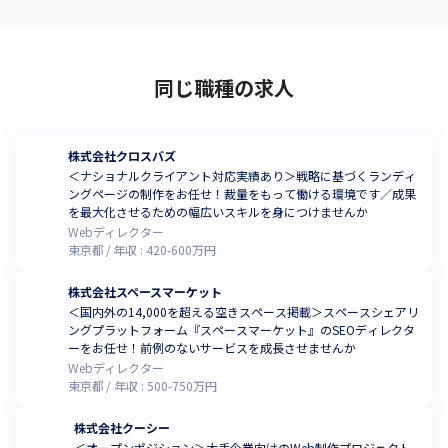
同じ職種の求人
株式会社クロスバズ
＜ナショナルクライアント対応実績あり＞戦略に基づくランディ
ングページの制作をお任せ！裁量をもって働ける環境です／成果
を最大化させるための幅広いスキルを身につけませんか
Webディレクター
東京都
年収 :
420
-
600
万円
株式会社スペースマーケット
＜国内外の14,000を超える空きスペース掲載＞スペースシェアリ
ングプラットフォーム『スペースマーケット』のSEOディレクタ
ーをお任せ！前例のないサービスを成長させませんか
Webディレクター
東京都
年収 :
500
-
750
万円
株式会社クーシー
＜オープンポジション＞大手企業向けのWeb制作プロジェクト