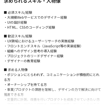
求められるスキル・人物像
ザイナーが不⾜しており、今後拡⼤していく組織のリーダーを目
指すこともできます
■ 必須スキル/経験

＜『DMMブックス』について＞

・⼤規模Webサービスでのデザイナー経験 

・電⼦書籍事業部が運営する『DMMブックス』では、コミックや
・UIの設計経験

雑誌、⼩説、写真集等の電⼦書籍を配信しており、パソコンやス
・HTML、CSSのコーディング経験
マホなどのプラットフォームで読書をすることができます

・業界最⼤規模の作品を取り揃えており、さまざまなジャンルの
■ 歓迎スキル/経験

作品を提供しています
・UX領域におけるユーザーリサーチの実務経験

・フロントエンドスキル（JavaScript等の実装経験）

■ この仕事の魅力、面白み

・組織へのデザイン思考の導⼊経験

・⾃社サービスを内製しており、⾃分たちで作ったものがユーザ
・プロジェクトのリードデザイナー経験

ーや世の中にどう価値を与えているかを常に意識して業務できる
・デザイナーの教育経験
環境です

・プロダクトマネージャーやエンジニア、アナリスト等との距離
■ 求める人物像

感が近いため、要求のキャッチアップや成果物がKPIに及ぼす影響
・ポジションにとらわれず、コミュニケーションが積極的にとれ
をすぐに確認することができます

る方

・変化の激しい⼤規模な成⻑市場の中で、周囲のメンバーと切磋
・オーナーシップを持てる⽅

琢磨し合える環境をご提供できます
・事業/プロダクトの課題を理解し、デザインの⼒で解決に向けて
推進できる⽅

・定量的に計測、改善を⾏いプロダクトを成⻑させていきたい⽅ 

・課題が多い状況から紐解き、段階的に改善していくことにモチ