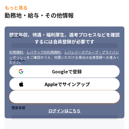
ベーションを持っている⽅
もっと見る
勤務地・給与・その他情報
想定年収、待遇・福利厚生、
選考プロセスなどを確認
勤務地
するには会員登録が必要です
利用規約
、
レバテックID利用規約
、
レバレジーズグループ・プライバシ
ーポリシー
をご確認のうえ、同意いただける場合は会員登録へお進みく
アクセス
ださい。
Googleで登録
Appleでサインアップ
勤務時間
メールアドレスで登録
想定年収
ログインはこちら