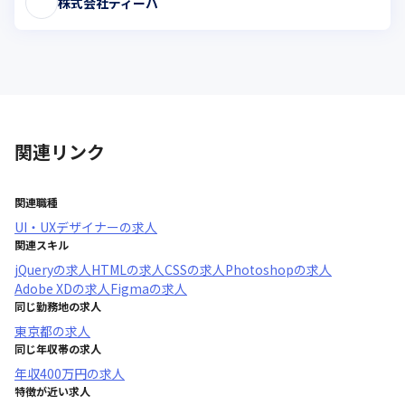
株式会社ディーバ
関連リンク
関連職種
UI・UXデザイナー
の求人
関連スキル
jQuery
の求人
HTML
の求人
CSS
の求人
Photoshop
の求人
Adobe XD
の求人
Figma
の求人
同じ勤務地の求人
東京都
の求人
同じ年収帯の求人
年収
400万円
の求人
特徴が近い求人