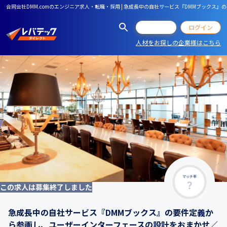
合同会社DMM.comのエンジニア求人・転職・採用 | 急成⻑中の自社サービス『DMMブック
会員登録
ログイン
人材をお探しの企業様はこちら
マッチ率
この求人は募集終了しました
急成⻑中の自社サービス『DMMブックス』の要件定義か
ら参画し、ユーザーインターフェースの設計をおまかせ／