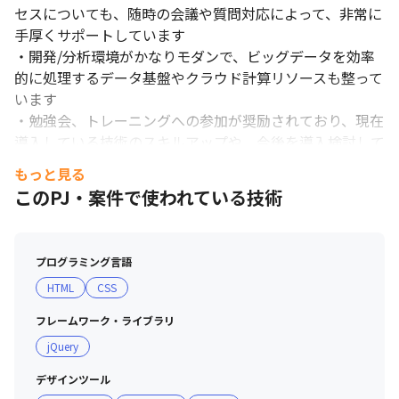
セスについても、随時の会議や質問対応によって、非常に
手厚くサポートしています

・開発/分析環境がかなりモダンで、ビッグデータを効率
的に処理するデータ基盤やクラウド計算リソースも整って
います

・勉強会、トレーニングへの参加が奨励されており、現在
導入している技術のスキルアップや、今後を導入検討して
いる技術のトレーニングなど、会社負担で参加可能です

もっと見る
このPJ・案件で使われている技術
＜募集背景＞

DMMは今後も積極的なサービスの立ち上げを行っていく
ため、新規サービスの立ち上げ支援のニーズがとても高い
プログラミング言語
です。

HTML
CSS
いずれはDMMの全てのサービスに対し支援できる体制に
していくため、最善のアプローチを一緒にしてくれるメン
フレームワーク・ライブラリ
バーを募集することになりました。
jQuery
デザインツール