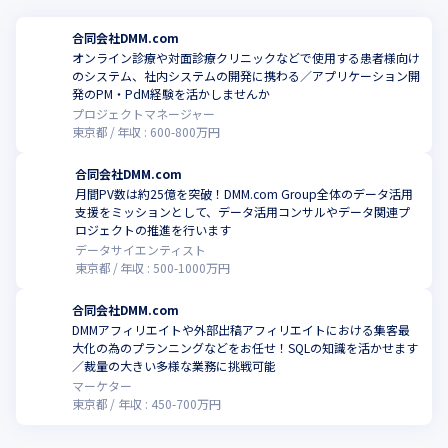
合同会社DMM.com
オンライン診療や対面診療クリニックなどで使用する患者様向け
のシステム、社内システムの開発に携わる／アプリケーション開
発のPM・PdM経験を活かしませんか
プロジェクトマネージャー
東京都
年収 :
600
-
800
万円
合同会社DMM.com
月間PV数は約25億を突破！DMM.com Group全体のデータ活用
支援をミッションとして、データ活用コンサルやデータ関連プ
ロジェクトの推進を行います
データサイエンティスト
東京都
年収 :
500
-
1000
万円
合同会社DMM.com
DMMアフィリエイトや外部出稿アフィリエイトにおける集客最
大化の為のプランニングなどをお任せ！SQLの知識を活かせます
／裁量の大きい多様な業務に挑戦可能
マーケター
東京都
年収 :
450
-
700
万円