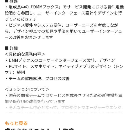
■ 概要

・急成⻑中の『DMMブックス』でサービス開発における要件定義
段階から参画し、ユーザーインターフェース設計やデザインを⾏
っていただきます

・ビジネス要件やシステム要件、ユーザーニーズを考慮しなが
ら、デザイン視点での知⾒や⼿法を⽤いてユーザーインターフェ
ース改善をおまかせします
■ 詳細

＜具体的な業務内容＞

・DMMブックスのユーザーインターフェース設計、デザイン

・PCサイト、スマホサイト、ネイティブアプリのデザイン（トン
マナ）統制

・チームの課題解決、プロセス改善
＜ミッションについて＞

・現在の開発チームではサービスを成⻑させるための新規機能追
加や既存UIの改善を⾏っています

・そんなチーム中⼼となって、プロダクトマネージャーやエンジ
ニア、アナリストと協⼒しながら、プロダクトの新たな価値を創
造しユーザーに届けていくことがミッションです

もっと見る
・また現状組織改編を⾏っており、『DMMブックス』のUI/UXデ