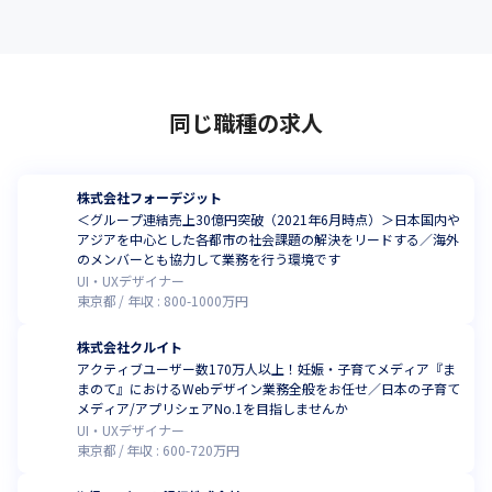
同じ職種の求人
株式会社フォーデジット
＜グループ連結売上30億円突破（2021年6月時点）＞日本国内や
アジアを中心とした各都市の社会課題の解決をリードする／海外
のメンバーとも協力して業務を行う環境です
UI・UXデザイナー
東京都
年収 :
800
-
1000
万円
株式会社クルイト
アクティブユーザー数170万人以上！妊娠・子育てメディア『ま
まのて』におけるWebデザイン業務全般をお任せ／日本の子育て
メディア/アプリシェアNo.1を目指しませんか
UI・UXデザイナー
東京都
年収 :
600
-
720
万円