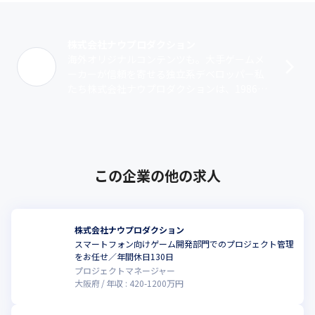
株式会社ナウプロダクション
海外オリジナルコンテンツも。大手ゲームメ
ーカーが信頼を寄せる独立系デベロッパー私
たち株式会社ナウプロダクションは、1986年
大阪市で創業。「夢と遊び心に溢れたエンタ
ーテイメントコンテンツを提供し、人々･･･
この企業の他の求人
株式会社ナウプロダクション
スマートフォン向けゲーム開発部門でのプロジェクト管理
をお任せ／年間休日130日
プロジェクトマネージャー
大阪府
年収 :
420
-
1200
万円