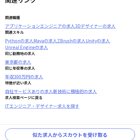
関連職種
アプリケーションエンジニア
の求人
3Dデザイナー
の求人
関連スキル
Python
の求人
Maya
の求人
ZBrush
の求人
Unity
の求人
Unreal Engine
の求人
同じ勤務地の求人
東京都
の求人
同じ年収帯の求人
年収
300万円
の求人
特徴が近い求人
自社サービスあり
の求人
新技術に積極的
の求人
求人検索ページに戻る
ITエンジニア・デザイナー求人を探す
似た求人からスカウトを受け取る