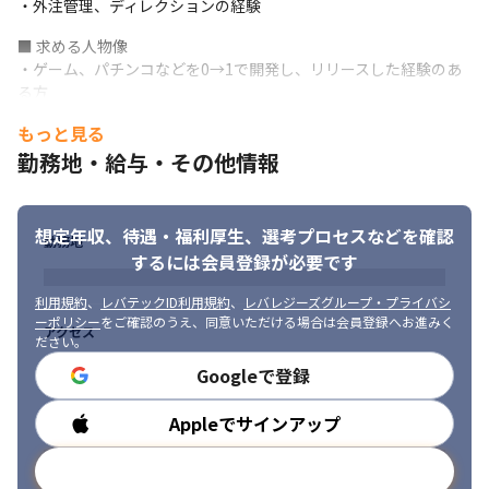
・外注管理、ディレクションの経験
■ 求める人物像

・ゲーム、パチンコなどを0→1で開発し、リリースした経験のあ
る方

・複数人での開発を前提としたデータ作成ができる方

もっと見る
・新しいツール、技術の習得に興味を持って取り組める方

勤務地・給与・その他情報
・コスト、スケジュールを意識して作業に取り組める方

・ゲーム、パチンコ、パチスロ開発の理解が深く、仕様書などか
ら制作に必要な要素を読み取れる方

・課題を発見し、周囲を巻き込みながら解決に当たれるコミュニ
想定年収、待遇・福利厚生、
選考プロセスなどを確認
勤務地
ケーション力のある方
するには会員登録が必要です
利用規約
、
レバテックID利用規約
、
レバレジーズグループ・プライバシ
ーポリシー
をご確認のうえ、同意いただける場合は会員登録へお進みく
アクセス
ださい。
Googleで登録
Appleでサインアップ
勤務時間
メールアドレスで登録