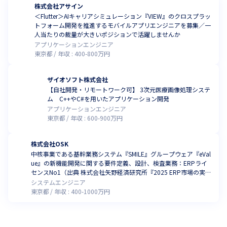
株式会社アサイン
＜Flutter＞AIキャリアシミュレーション『VIEW』のクロスプラッ
トフォーム開発を推進するモバイルアプリエンジニアを募集／一
人当たりの裁量が大きいポジションで活躍しませんか
アプリケーションエンジニア
東京都
年収 :
400
-
800
万円
ザイオソフト株式会社
【自社開発・リモートワーク可】 3次元医療画像処理システ
ム C++やC#を用いたアプリケーション開発
アプリケーションエンジニア
東京都
年収 :
600
-
900
万円
株式会社OSK
中核事業である基幹業務システム『SMILE』グループウェア『eVal
ue』の新機能開発に関する要件定義、設計、検査業務：ERPライ
センスNo1（出典 株式会社矢野経済研究所『2025 ERP市場の実態
と展望』（2025年8月発刊））
システムエンジニア
東京都
年収 :
400
-
1000
万円