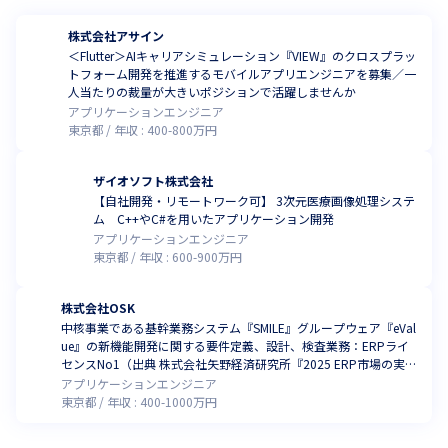
株式会社アサイン
＜Flutter＞AIキャリアシミュレーション『VIEW』のクロスプラッ
トフォーム開発を推進するモバイルアプリエンジニアを募集／一
人当たりの裁量が大きいポジションで活躍しませんか
アプリケーションエンジニア
東京都
年収 :
400
-
800
万円
ザイオソフト株式会社
【自社開発・リモートワーク可】 3次元医療画像処理システ
ム C++やC#を用いたアプリケーション開発
アプリケーションエンジニア
東京都
年収 :
600
-
900
万円
株式会社OSK
中核事業である基幹業務システム『SMILE』グループウェア『eVal
ue』の新機能開発に関する要件定義、設計、検査業務：ERPライ
センスNo1（出典 株式会社矢野経済研究所『2025 ERP市場の実態
と展望』（2025年8月発刊））
アプリケーションエンジニア
東京都
年収 :
400
-
1000
万円