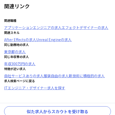
関連リンク
関連職種
アプリケーションエンジニア
の求人
エフェクトデザイナー
の求人
関連スキル
After Effects
の求人
Unreal Engine
の求人
同じ勤務地の求人
東京都
の求人
同じ年収帯の求人
年収
300万円
の求人
特徴が近い求人
自社サービスあり
の求人
服装自由
の求人
新技術に積極的
の求人
求人検索ページに戻る
ITエンジニア・デザイナー求人を探す
似た求人からスカウトを受け取る