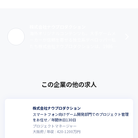
株式会社ナウプロダクション
海外オリジナルコンテンツも。大手ゲームメ
ーカーが信頼を寄せる独立系デベロッパー私
たち株式会社ナウプロダクションは、1986年
大阪市で創業。「夢と遊び心に溢れたエンタ
ーテイメントコンテンツを提供し、人々･･･
この企業の他の求人
株式会社ナウプロダクション
スマートフォン向けゲーム開発部門でのプロジェクト管理
をお任せ／年間休日130日
プロジェクトマネージャー
大阪府
年収 :
420
-
1200
万円