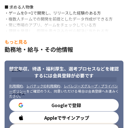
■ 求める人物像

・ゲームを0→1で開発し、リリースした経験のある方

・複数人チームでの開発を前提としたデータ作成ができる方

・常に市場のアプリ、ゲームをチェックしている方

・課題を発見し、周囲を巻き込みながら解決に当たれる方

・スマートフォン向けゲームが大好きな方
もっと見る
勤務地・給与・その他情報
想定年収、待遇・福利厚生、
選考プロセスなどを確認
勤務地
するには会員登録が必要です
利用規約
、
レバテックID利用規約
、
レバレジーズグループ・プライバシ
ーポリシー
をご確認のうえ、同意いただける場合は会員登録へお進みく
アクセス
ださい。
Googleで登録
Appleでサインアップ
勤務時間