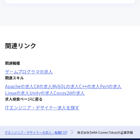
関連リンク
関連職種
ゲームプログラマ
の求人
関連スキル
Apache
の求人
C#
の求人
MySQL
の求人
C++
の求人
Perl
の求人
Linux
の求人
Unity
の求人
Cocos2d
の求人
求人検索ページに戻る
ITエンジニア・デザイナー求人を探す
ITエンジニア・デザイナーの求人・転職TOP
株式会社DeNA Games Tokyoの企業詳細