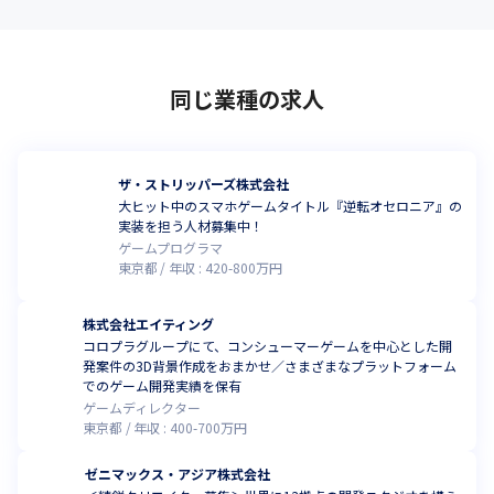
同じ業種の求人
ザ・ストリッパーズ株式会社
大ヒット中のスマホゲームタイトル『逆転オセロニア』の
実装を担う人材募集中！
ゲームプログラマ
東京都
年収 :
420
-
800
万円
株式会社エイティング
コロプラグループにて、コンシューマーゲームを中心とした開
発案件の3D背景作成をおまかせ／さまざまなプラットフォーム
でのゲーム開発実績を保有
ゲームディレクター
東京都
年収 :
400
-
700
万円
ゼニマックス・アジア株式会社