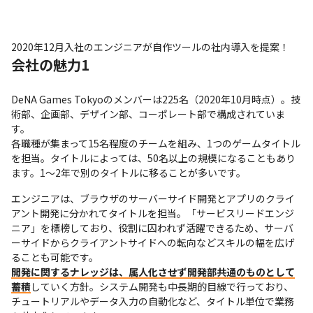
2020年12月入社のエンジニアが自作ツールの社内導入を提案！
会社の魅力1
DeNA Games Tokyoのメンバーは225名（2020年10月時点）。技
術部、企画部、デザイン部、コーポレート部で構成されていま
す。

各職種が集まって15名程度のチームを組み、1つのゲームタイトル
を担当。タイトルによっては、50名以上の規模になることもあり
ます。1～2年で別のタイトルに移ることが多いです。
エンジニアは、ブラウザのサーバーサイド開発とアプリのクライ
アント開発に分かれてタイトルを担当。「サービスリードエンジ
ニア」を標榜しており、役割に囚われず活躍できるため、サーバ
ーサイドからクライアントサイドへの転向などスキルの幅を広げ
開発に関するナレッジは、属人化させず開発部共通のものとして
蓄積
していく方針。システム開発も中長期的目線で行っており、
チュートリアルやデータ入力の自動化など、タイトル単位で業務