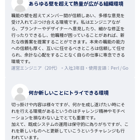
あらゆる壁を超えて熱量が広がる組織環境
職能の壁を超えてメンバー間が信頼しあい、多様な意見を
受け入れてぶつけ合える環境です。私はエンジニアなが
ら、プランナーやデザイナーへ意見したり、細かな修正を
行ったりできるし、他職種が困っていることがあれば、新
たな改善案を提案することができます。本来の職能の能力
への信頼も厚く、互いに任せるべきところは信頼して任せ
られ、余計な心配をすることなく自らの仕事に専念できる
環境です。
運営エンジニア（20代）・入社3年目・使用言語：Perl / Go
何か新しいことにトライできる環境
切っ掛けや内容は様々ですが、何かを成し遂げたい時にそ
れを行える環境があるというのはチャレンジ精神やモチベ
ーションを損なわない上でとても重要です。

加えて、既成システムの運用は保守的に為りがちですが、こ
れを新しいものへと更新していこうというチャレンジも行
われています。