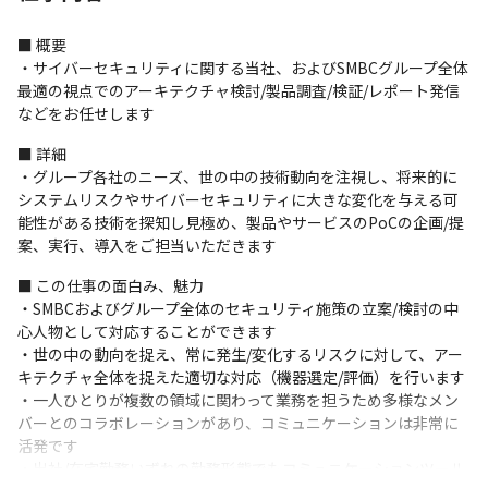
■ 概要

・サイバーセキュリティに関する当社、およびSMBCグループ全体
最適の視点でのアーキテクチャ検討/製品調査/検証/レポート発信
などをお任せします
■ 詳細

・グループ各社のニーズ、世の中の技術動向を注視し、将来的に
システムリスクやサイバーセキュリティに大きな変化を与える可
能性がある技術を探知し見極め、製品やサービスのPoCの企画/提
案、実行、導入をご担当いただきます
■ この仕事の面白み、魅力

・SMBCおよびグループ全体のセキュリティ施策の立案/検討の中
心人物として対応することができます

・世の中の動向を捉え、常に発生/変化するリスクに対して、アー
キテクチャ全体を捉えた適切な対応（機器選定/評価）を行います

・一人ひとりが複数の領域に関わって業務を担うため多様なメン
バーとのコラボレーションがあり、コミュニケーションは非常に
活発です

・出社/在宅勤務いずれの勤務形態でもコミュニケーションツール