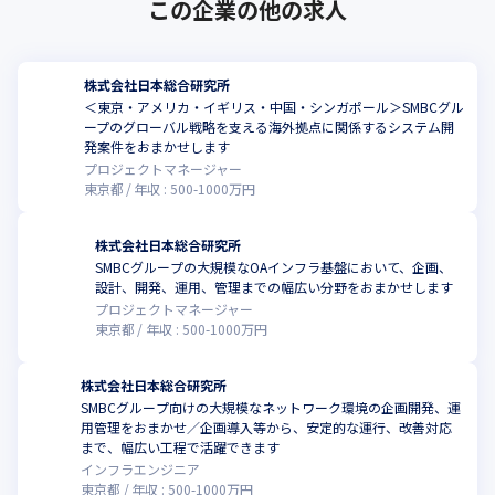
この企業の他の求人
株式会社日本総合研究所
＜東京・アメリカ・イギリス・中国・シンガポール＞SMBCグル
ープのグローバル戦略を支える海外拠点に関係するシステム開
発案件をおまかせします
プロジェクトマネージャー
東京都
年収 :
500
-
1000
万円
株式会社日本総合研究所
SMBCグループの大規模なOAインフラ基盤において、企画、
設計、開発、運用、管理までの幅広い分野をおまかせします
プロジェクトマネージャー
東京都
年収 :
500
-
1000
万円
株式会社日本総合研究所
SMBCグループ向けの大規模なネットワーク環境の企画開発、運
用管理をおまかせ／企画導入等から、安定的な運行、改善対応
まで、幅広い工程で活躍できます
インフラエンジニア
東京都
年収 :
500
-
1000
万円