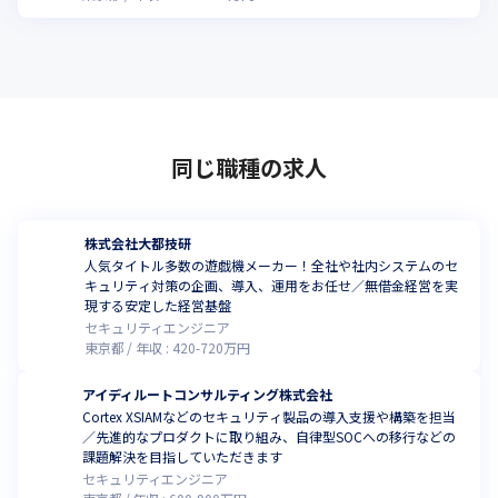
同じ職種の求人
株式会社大都技研
人気タイトル多数の遊戯機メーカー！全社や社内システムのセ
キュリティ対策の企画、導入、運用をお任せ／無借金経営を実
現する安定した経営基盤
セキュリティエンジニア
東京都
年収 :
420
-
720
万円
アイディルートコンサルティング株式会社
Cortex XSIAMなどのセキュリティ製品の導入支援や構築を担当
／先進的なプロダクトに取り組み、自律型SOCへの移行などの
課題解決を目指していただきます
セキュリティエンジニア