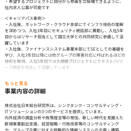
・希望するプロジェクトに自分から参画を立候補できるように、
くるため、ハッカーコンテストを開催しています

社内求人公募が可能です
・代表の前でアイデアをプレゼンするイノベーションコン
テストや、データ分析に興味がある社員の想いを形にした
＜キャリアパス事例＞

・入社後、ネットワーク・クラウド本部にてインフラ技術の理解
J-aggleと呼ばれる分析コンペを開催しており、チャレン
を深めつつ、入社3年目にセキュリティ統括部に異動し、入社5年
ジを推奨する文化があります

目からはリサーチ担当として国立大学との共同研究に参画して活
躍しています

＜働き方について＞

・入社後、ファイナンスシステム事業本部にてSEとしての基礎を
・テレワーク、在宅勤務、フレックス、育児休暇取得、時
学び、入社3年目以降には他グループの障害対応に呼ばれるほどの
短勤務など、働き方を柔軟に変更可能です

技術を取得、入社5年目では大規模プロジェクトにてテスト/リリ
・育休の取得比率は女性100％、男性は84.7％で、男性の
ース統括を担当して活躍しています
取得日数の平均41日（2023年度実績）です

・育休からの女性の復職率は100％です
もっと見る
事業内容の詳細
株式会社日本総合研究所は、シンクタンク・コンサルティング・
ITソリューションの3つのサービスを提供しています。

内外経済の調査分析や政策提言等の発信、新しい時代を見据えた
新規事業創出支援、経営戦略・行政改革等のコンサルティング
や、グループ企業に対する戦略的な情報システムの企画・構築、