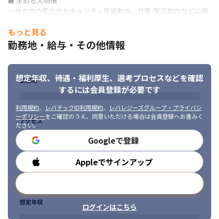
■ 求める人物像

・世の中の変化やセキュリティ脅威動向、対策/製品動向などに興
味を持ち、自ら周囲に働きかけ行動に移せる方
もっと見る
勤務地・給与・その他情報
想定年収、待遇・福利厚生、
選考プロセスなどを確認
勤務地
するには会員登録が必要です
利用規約
、
レバテックID利用規約
、
レバレジーズグループ・プライバシ
ーポリシー
をご確認のうえ、同意いただける場合は会員登録へお進みく
アクセス
ださい。
Googleで登録
Appleでサインアップ
勤務時間
メールアドレスで登録
想定年収
ログインはこちら