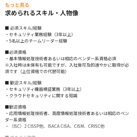
を駆使してオンラインで交流を行っています

もっと見る
・最新の動向を把握するための外部活動や、外部教育の受講も推
求められるスキル・人物像
奨されています
■ 必須スキル/経験

・セキュリティ業務経験（3年以上）

・5名以上のチームリーダー経験
■必須資格

・基本情報処理技術者あるいは相応のベンダー系資格必須

※入社時は未保有も可能ですが、入社後可及的速やかに取得が必
須です（上位資格での代替可能）
■ 歓迎スキル/経験

・セキュリティ機器検証業務（3年以上）

・クラウドセキュリティに関する知識
■歓迎資格

・応用情報処理技術者、高度情報処理技術者あるいは相応のベン
ダー系資格

・（ISC）2 CISSP他、ISACA CISA、CISM、CRISC他