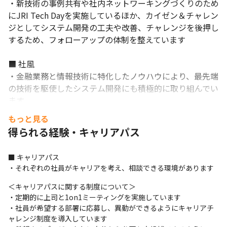
・新技術の事例共有や社内ネットワーキングづくりのため
にJRI Tech Dayを実施しているほか、カイゼン＆チャレン
ジとしてシステム開発の工夫や改善、チャレンジを後押し
するため、フォローアップの体制を整えています

■ 社風

・金融業務と情報技術に特化したノウハウにより、最先端
の技術を駆使したシステム開発にも積極的に取り組んでい
ます

・金融サービスに高度かつ新たな付加価値を生み出し、
もっと見る
SMBCグループの成長をシステムの側面から支えています

得られる経験・キャリアパス
・銀行/カード/リース/証券等をはじめとした業務展開に
より統合的なグループ力を誇り、継続的な収益性を維持し
■ キャリアパス

続けています

・それぞれの社員がキャリアを考え、相談できる環境があります
・オープンな文化があり、社内図鑑の『JRI 
Dictionary』、コミュニケーションプラットフォームの
＜キャリアパスに関する制度について＞

『ミドりば』など、職種や立場を超えてコミュニケーショ
・定期的に上司と1on1ミーティングを実施しています

・社員が希望する部署に応募し、異動ができるようにキャリアチ
ンがとりやすい環境があります

ャレンジ制度を導入しています

・サイバーセキュリティ技術の向上と技術者交流の場をつ