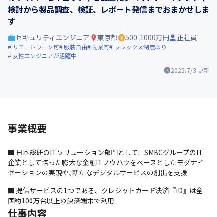
検討から製品調査、検証、レポート発信までおまかせしま
す
セキュリティエンジニア
東京都
500-1000万円
正社員
リモートワーク可
服装自由
副業可
フレックス制度あり
女性エンジニアが活躍中
2025/7/3
更新
事業概要
■ 日本総研のITソリューション部門として、SMBCグループのIT
企業として培った膨大な金融ITノウハウをベースとしたモダナイ
ゼーションの実現や､新たなデジタルサービスの創出を支援
■ 提供サービスの1つである、クレジットカード決済『iD』は全
国約100万台以上の決済端末で利用
仕事内容