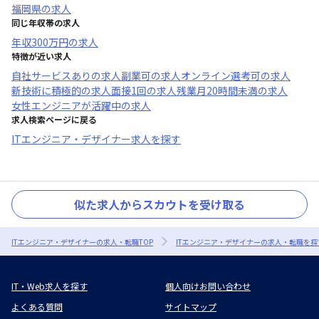
福岡県
の求人
同じ年収帯の求人
年収
300万円
の求人
特徴が近い求人
自社サービスあり
の求人
副業可
の求人
オンライン選考可
の求人
新技術に積極的
の求人
面接1回
の求人
残業月20時間未満
の求人
女性エンジニアが活躍中
の求人
求人検索ページに戻る
ITエンジニア・デザイナー求人を探す
似た求人からスカウトを受け取る
ITエンジニア・デザイナーの求人・転職TOP
ITエンジニア・デザイナーの求人・転職を探
IT・Web求人を探す
個人向けお問い合わせ
よくある質問
サイトマップ