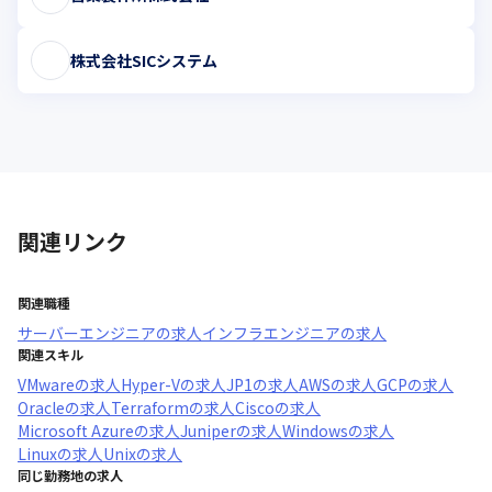
株式会社SICシステム
関連リンク
関連職種
サーバーエンジニア
の求人
インフラエンジニア
の求人
関連スキル
VMware
の求人
Hyper-V
の求人
JP1
の求人
AWS
の求人
GCP
の求人
Oracle
の求人
Terraform
の求人
Cisco
の求人
Microsoft Azure
の求人
Juniper
の求人
Windows
の求人
Linux
の求人
Unix
の求人
同じ勤務地の求人