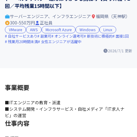
回／平均残業15時間以下】
サーバーエンジニア、インフラエンジニア
福岡県（天神駅）
300-550万円
正社員
VMware
AWS
Microsoft Azure
Windows
Linux
自社サービスあり
副業可
オンライン選考可
新技術に積極的
面接1回
残業月20時間未満
女性エンジニアが活躍中
2026/7/1
更新
事業概要
■ITエンジニアの教育・派遣

■システム開発・インフラサービス・自社メディア「IT求人ナ
ビ」の運営
仕事内容