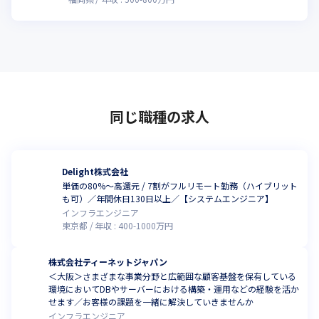
同じ職種の求人
Delight株式会社
単価の80%〜高還元 / 7割がフルリモート勤務（ハイブリット
も可）／年間休日130日以上／【システムエンジニア】
インフラエンジニア
東京都
年収 :
400
-
1000
万円
株式会社ティーネットジャパン
＜大阪＞さまざまな事業分野と広範囲な顧客基盤を保有している
環境においてDBやサーバーにおける構築・運用などの経験を活か
せます／お客様の課題を一緒に解決していきませんか
インフラエンジニア