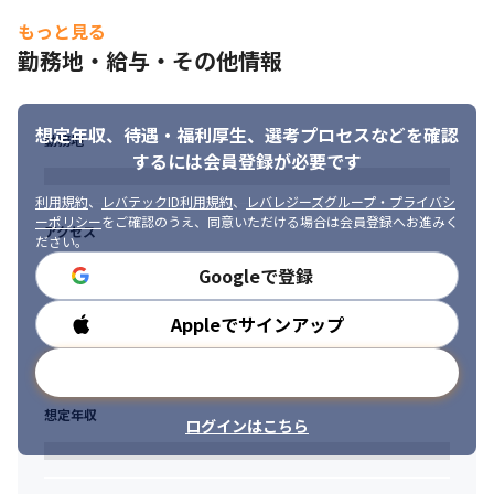
もっと見る
勤務地・給与・その他情報
想定年収、待遇・福利厚生、
選考プロセスなどを確認
勤務地
するには会員登録が必要です
利用規約
、
レバテックID利用規約
、
レバレジーズグループ・プライバシ
ーポリシー
をご確認のうえ、同意いただける場合は会員登録へお進みく
アクセス
ださい。
Googleで登録
Appleでサインアップ
勤務時間
メールアドレスで登録
想定年収
ログインはこちら