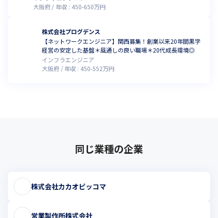
大阪府
年収 :
450
-
650
万円
株式会社プログデンス
【ネットワークエンジニア】関西募集！創業以来20年間黒字
経営の安定した基盤＊風通しの良い職場＊20代成長環境◎
インフラエンジニア
大阪府
年収 :
450
-
552
万円
同じ業種の企業
株式会社カカオピッコマ
営業製作所株式会社