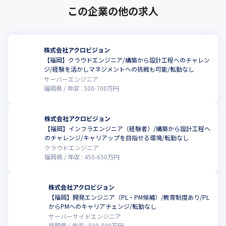
この企業の他の求人
株式会社アクロビジョン
【福岡】クラウドエンジニア/構築から設計工程へのチャレン
ジ/経験を活かしマネジメントへの挑戦も可能/転勤なし
サーバーエンジニア
福岡県
年収 :
500
-
700
万円
株式会社アクロビジョン
【福岡】インフラエンジニア（経験者）/構築から設計工程へ
のチャレンジ/キャリアップを目指せる環境/転勤なし
クラウドエンジニア
福岡県
年収 :
450
-
650
万円
株式会社アクロビジョン
【福岡】開発エンジニア（PL・PM候補）/教育制度あり/PL
からPMへのキャリアチェンジ/転勤なし
サーバーサイドエンジニア
福岡県
年収 :
500
-
800
万円