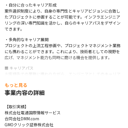
・自分に合ったキャリア形成

案件選択制度により、自身の専門性とキャリアビジョンに合致し
たプロジェクトに参画することが可能です。インフラエンジニア
リングの深い専門知識を活かし、自らのキャリアパスをデザイン
できます。
・多角的なキャリア展開

プロジェクトの上流工程参画や、プロジェクトマネジメント業務
にも携わることができます。これにより、技術者としての視野を
広げ、マネジメント能力も同時に磨ける機会を提供します。
■ キャリアパス

お客様先での業務に携わりながら、エンジニアとしてのキャリア
を積み上げていきます。

もっと見る
その後、

事業内容の詳細
・技術リーダーへ成長の機会を提供

技術的な深みを追求し、プロジェクトやチームの技術リーダーへ
と進化します。専門知識を活かし、新たな技術採用やアーキテク
【取引実績】

チャ設計の方向性を定めます。
株式会社電通国際情報サービス

合同会社DMM.com

・上流工程への挑戦

GMOクリック証券株式会社

プロジェクト全体の方向性や戦略を担当し、プロジェクトマネー