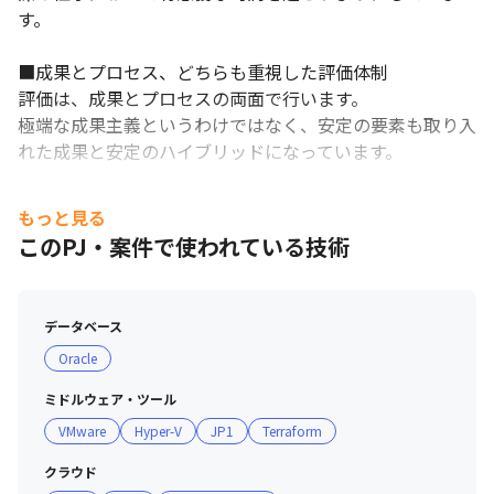
す。

■成果とプロセス、どちらも重視した評価体制

評価は、成果とプロセスの両面で行います。

極端な成果主義というわけではなく、安定の要素も取り入
れた成果と安定のハイブリッドになっています。

■ 教育・研修制度

もっと見る
・書籍購入補助＋eラーニング受講補助制度：四半期で
このPJ・案件で使われている技術
15,000円まで会社負担

・資格取得補助制度：受験料負担（最大4万円まで）お祝
い金支給（最大15万円）
データベース
Oracle
ミドルウェア・ツール
VMware
Hyper-V
JP1
Terraform
クラウド