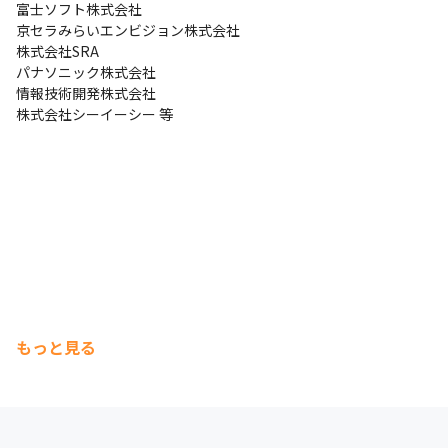
富士ソフト株式会社

ジャーや上流工程のリーダーとして、チームやプロジェクトを成
京セラみらいエンビジョン株式会社

功に導きます。
株式会社SRA

パナソニック株式会社

・組織マネジメント

情報技術開発株式会社

技術的なキャリアを超え、組織やチームのマネジメントに関わる
株式会社シーイーシー 等
ことも可能です。組織全体の方向性や戦略を考える役職に挑戦
し、より大きな影響力を持つポジションへと進みます。
などといった形でキャリアを積むことができます。
＜実例＞

過去には、中途未経験/微経験で入社したエンジニアが数年でプロ
ジェクトマネージャーや上流工程のリーダーに昇進した例もあり
ます。

弊社では、個々の成長をサポートし、高い技術力とマネジメント
能力を兼ね備えたリーダーを育成しています。
もっと見る