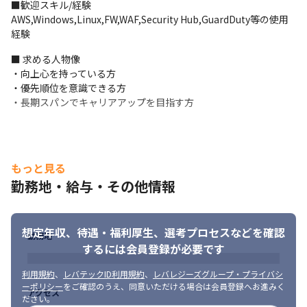
■歓迎スキル/経験

AWS,Windows,Linux,FW,WAF,Security Hub,GuardDuty等の使用
経験
■ 求める人物像

・向上心を持っている方

・優先順位を意識できる方

・長期スパンでキャリアアップを目指す方
もっと見る
勤務地・給与・その他情報
想定年収、待遇・福利厚生、
選考プロセスなどを確認
勤務地
するには会員登録が必要です
利用規約
、
レバテックID利用規約
、
レバレジーズグループ・プライバシ
ーポリシー
をご確認のうえ、同意いただける場合は会員登録へお進みく
アクセス
ださい。