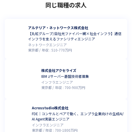
同じ職種の求人
アルテリア・ネットワークス株式会社
【丸紅グループ/自社光ファイバー網×社会インフラ】通信
インフラを支えるファシリティエンジニア
ネットワークエンジニア
東京都
年収 :
510
-
770
万円
株式会社アクセライズ
IBM zサーバー基盤技術者募集
インフラエンジニア
東京都
年収 :
700
-
900
万円
Acrosstudio株式会社
FDE｜コンサルとペアで動く、エンプラ企業向けの生成AI/
AI Agent実装エンジニア
インフラエンジニア
東京都
年収 :
700
-
1800
万円