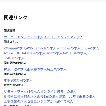
関連リンク
関連職種
サーバーエンジニア
の求人
インフラエンジニア
の求人
関連スキル
VMware
の求人
AWS Lambda
の求人
Windows
の求人
Linux
の求人
Azure SQL Database
の求人
Unix
の求人
AWS CDK
の求人
Solaris
の求人
同じ勤務地の求人
神奈川県
の求人
東京都
の求人
埼玉県
の求人
同じ年収帯の求人
年収
300万円
の求人
特徴が近い求人
リモートワーク可
の求人
オンライン選考可
の求人
新技術に積極的
の求人
面接1回
の求人
残業月20時間未満
の求人
上場企業
の求人
女性エンジニアが活躍中
の求人
求人検索ページに戻る