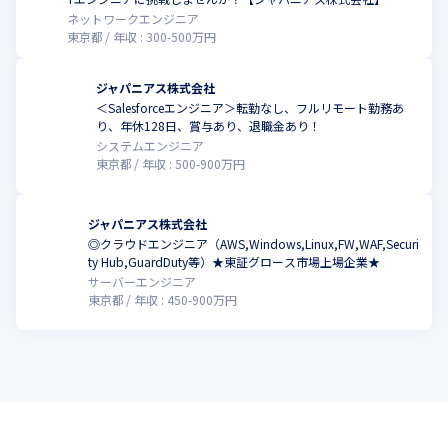
ネットワークエンジニア
東京都
年収 :
300
-
500
万円
ジャパニアス株式会社
＜Salesforceエンジニア＞転勤なし、フルリモート勤務あ
り、年休128日、賞与あり、退職金あり！
システムエンジニア
東京都
年収 :
500
-
900
万円
ジャパニアス株式会社
◎クラウドエンジニア（AWS,Windows,Linux,FW,WAF,Securi
ty Hub,GuardDuty等）★東証グロース市場上場企業★
サーバーエンジニア
東京都
年収 :
450
-
900
万円