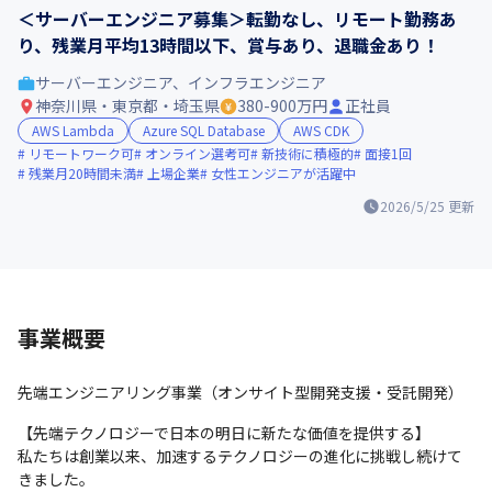
＜サーバーエンジニア募集＞転勤なし、リモート勤務あ
り、残業月平均13時間以下、賞与あり、退職金あり！
サーバーエンジニア、インフラエンジニア
神奈川県・東京都・埼玉県
380-900万円
正社員
AWS Lambda
Azure SQL Database
AWS CDK
リモートワーク可
オンライン選考可
新技術に積極的
面接1回
残業月20時間未満
上場企業
女性エンジニアが活躍中
2026/5/25
更新
事業概要
先端エンジニアリング事業（オンサイト型開発支援・受託開発）
【先端テクノロジーで日本の明日に新たな価値を提供する】

私たちは創業以来、加速するテクノロジーの進化に挑戦し続けて
きました。
