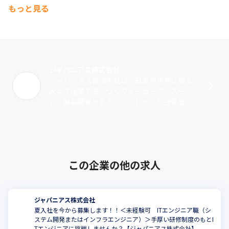
もっと見る
ジャパニアス株式会社
ジャパニアス株式会社は、日本が世界に誇る
大手IT企業やモノづくりメーカーのシステ
ム・製品開発を支え、ハイレベルな技術提供
を行っているエンジニアリングカンパニーで
す。1999年12月に創業。神奈川県のマ･･･
この企業の他の求人
ジャパニアス株式会社
夏入社を今から募集します！！＜未経験可 ITエンジニア職（シ
ステム開発またはインフラエンジニア）＞手厚い研修制度のもとI
Tエンジニアに挑戦しませんか？【ジャパニアス株式会社】